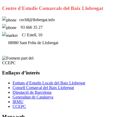
Centre d'Estudis Comarcals del Baix Llobregat
cecbll@llobregat.info
93 666 35 27
C/ Estelí, 10
08980 Sant Feliu de Llobregat
Enllaços d’interès
Entitats d’Estudis Locals del Baix Llobregat
Consell Comarcal del Baix Llobregat
Diputació de Barcelona
Generalitat de Catalunya
IRMU
CCEPC
Mapa web