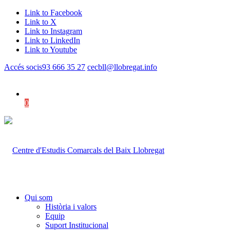
Link to Facebook
Link to X
Link to Instagram
Link to LinkedIn
Link to Youtube
Accés socis
93 666 35 27
cecbll@llobregat.info
0
Shopping Cart
Qui som
Història i valors
Equip
Suport Institucional