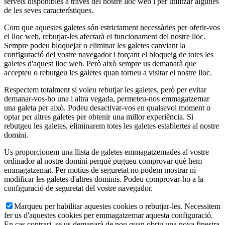
serveis disponibles a través del nostre lloc web i per utilitzar algunes
de les seves característiques.
Com que aquestes galetes són estrictament necessàries per oferir-vos
el lloc web, rebutjar-les afectarà el funcionament del nostre lloc.
Sempre podeu bloquejar o eliminar les galetes canviant la
configuració del vostre navegador i forçant el bloqueig de totes les
galetes d'aquest lloc web. Però això sempre us demanarà que
accepteu o rebutgeu les galetes quan torneu a visitar el nostre lloc.
Respectem totalment si voleu rebutjar les galetes, però per evitar
demanar-vos-ho una i altra vegada, permeteu-nos emmagatzemar
una galeta per això. Podeu desactivar-vos en qualsevol moment o
optar per altres galetes per obtenir una millor experiència. Si
rebutgeu les galetes, eliminarem totes les galetes establertes al nostre
domini.
Us proporcionem una llista de galetes emmagatzemades al vostre
ordinador al nostre domini perquè pugueu comprovar què hem
emmagatzemat. Per motius de seguretat no podem mostrar ni
modificar les galetes d'altres dominis. Podeu comprovar-ho a la
configuració de seguretat del vostre navegador.
Marqueu per habilitar aquestes cookies o rebutjar-les. Necessitem
fer us d'aquestes cookies per emmagatzemar aquesta configuració.
En cas contrari, se us demanarà de nou quan obriu una nova finestra