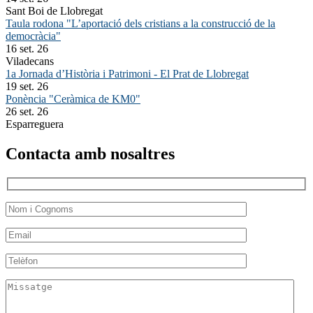
Sant Boi de Llobregat
Taula rodona "L’aportació dels cristians a la construcció de la
democràcia"
16 set. 26
Viladecans
1a Jornada d’Història i Patrimoni - El Prat de Llobregat
19 set. 26
Ponència "Ceràmica de KM0"
26 set. 26
Esparreguera
Contacta amb nosaltres