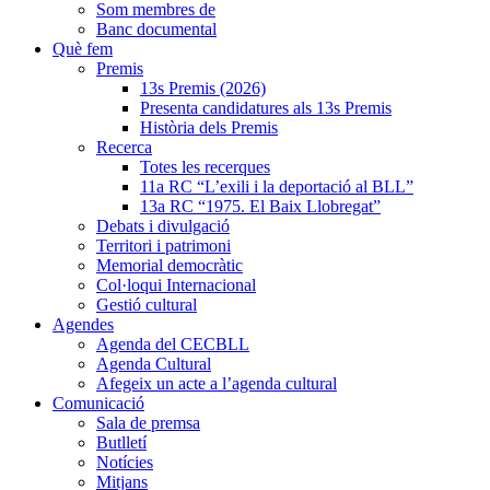
Som membres de
Banc documental
Què fem
Premis
13s Premis (2026)
Presenta candidatures als 13s Premis
Història dels Premis
Recerca
Totes les recerques
11a RC “L’exili i la deportació al BLL”
13a RC “1975. El Baix Llobregat”
Debats i divulgació
Territori i patrimoni
Memorial democràtic
Col·loqui Internacional
Gestió cultural
Agendes
Agenda del CECBLL
Agenda Cultural
Afegeix un acte a l’agenda cultural
Comunicació
Sala de premsa
Butlletí
Notícies
Mitjans