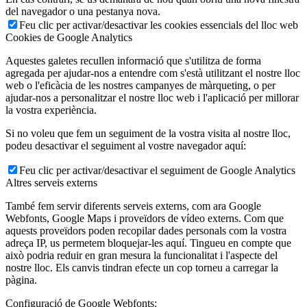
del navegador o una pestanya nova.
Feu clic per activar/desactivar les cookies essencials del lloc web
Cookies de Google Analytics
Aquestes galetes recullen informació que s'utilitza de forma
agregada per ajudar-nos a entendre com s'està utilitzant el nostre lloc
web o l'eficàcia de les nostres campanyes de màrqueting, o per
ajudar-nos a personalitzar el nostre lloc web i l'aplicació per millorar
la vostra experiència.
Si no voleu que fem un seguiment de la vostra visita al nostre lloc,
podeu desactivar el seguiment al vostre navegador aquí:
Feu clic per activar/desactivar el seguiment de Google Analytics
Altres serveis externs
També fem servir diferents serveis externs, com ara Google
Webfonts, Google Maps i proveïdors de vídeo externs. Com que
aquests proveïdors poden recopilar dades personals com la vostra
adreça IP, us permetem bloquejar-les aquí. Tingueu en compte que
això podria reduir en gran mesura la funcionalitat i l'aspecte del
nostre lloc. Els canvis tindran efecte un cop torneu a carregar la
pàgina.
Configuració de Google Webfonts: