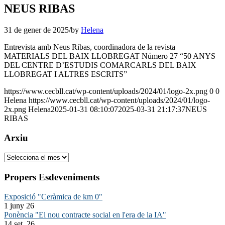
NEUS RIBAS
31 de gener de 2025
/
by
Helena
Entrevista amb Neus Ribas, coordinadora de la revista
MATERIALS DEL BAIX LLOBREGAT Número 27 “50 ANYS
DEL CENTRE D’ESTUDIS COMARCARLS DEL BAIX
LLOBREGAT I ALTRES ESCRITS”
https://www.cecbll.cat/wp-content/uploads/2024/01/logo-2x.png
0
0
Helena
https://www.cecbll.cat/wp-content/uploads/2024/01/logo-
2x.png
Helena
2025-01-31 08:10:07
2025-03-31 21:17:37
NEUS
RIBAS
Arxiu
Arxiu
Propers Esdeveniments
Exposició "Ceràmica de km 0"
1 juny 26
Ponència "El nou contracte social en l'era de la IA"
14 set. 26