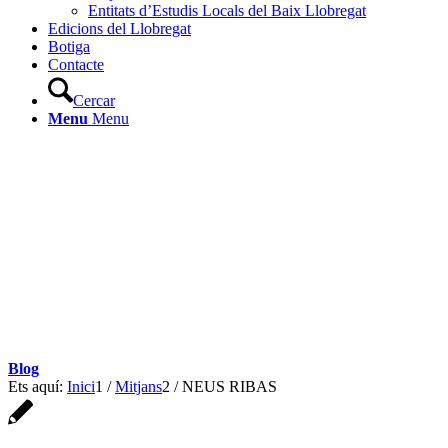
Entitats d’Estudis Locals del Baix Llobregat
Edicions del Llobregat
Botiga
Contacte
Cercar
Menu
Menu
Blog
Ets aquí:
Inici
1
/
Mitjans
2
/
NEUS RIBAS