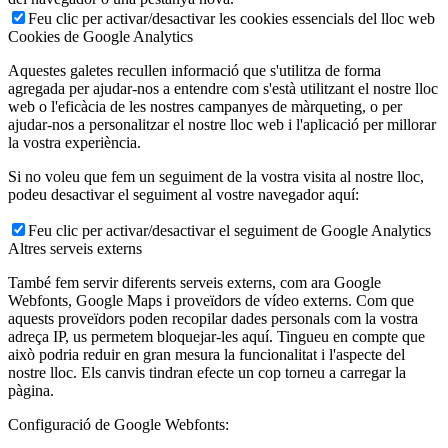
Feu clic per activar/desactivar les cookies essencials del lloc web
Cookies de Google Analytics
Aquestes galetes recullen informació que s'utilitza de forma
agregada per ajudar-nos a entendre com s'està utilitzant el nostre lloc
web o l'eficàcia de les nostres campanyes de màrqueting, o per
ajudar-nos a personalitzar el nostre lloc web i l'aplicació per millorar
la vostra experiència.
Si no voleu que fem un seguiment de la vostra visita al nostre lloc,
podeu desactivar el seguiment al vostre navegador aquí:
Feu clic per activar/desactivar el seguiment de Google Analytics
Altres serveis externs
També fem servir diferents serveis externs, com ara Google
Webfonts, Google Maps i proveïdors de vídeo externs. Com que
aquests proveïdors poden recopilar dades personals com la vostra
adreça IP, us permetem bloquejar-les aquí. Tingueu en compte que
això podria reduir en gran mesura la funcionalitat i l'aspecte del
nostre lloc. Els canvis tindran efecte un cop torneu a carregar la
pàgina.
Configuració de Google Webfonts: