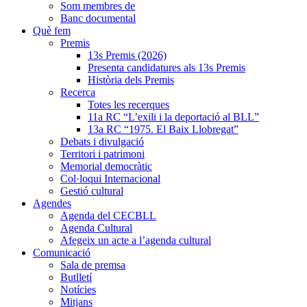
Som membres de
Banc documental
Què fem
Premis
13s Premis (2026)
Presenta candidatures als 13s Premis
Història dels Premis
Recerca
Totes les recerques
11a RC “L’exili i la deportació al BLL”
13a RC “1975. El Baix Llobregat”
Debats i divulgació
Territori i patrimoni
Memorial democràtic
Col·loqui Internacional
Gestió cultural
Agendes
Agenda del CECBLL
Agenda Cultural
Afegeix un acte a l’agenda cultural
Comunicació
Sala de premsa
Butlletí
Notícies
Mitjans