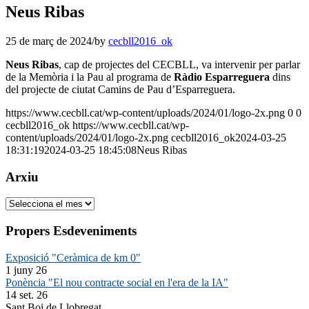
Neus Ribas
25 de març de 2024
/
by
cecbll2016_ok
Neus Ribas
, cap de projectes del CECBLL, va intervenir per parlar
de la Memòria i la Pau al programa de
Ràdio Esparreguera
dins
del projecte de ciutat Camins de Pau d’Esparreguera.
https://www.cecbll.cat/wp-content/uploads/2024/01/logo-2x.png
0
0
cecbll2016_ok
https://www.cecbll.cat/wp-
content/uploads/2024/01/logo-2x.png
cecbll2016_ok
2024-03-25
18:31:19
2024-03-25 18:45:08
Neus Ribas
Arxiu
Arxiu
Propers Esdeveniments
Exposició "Ceràmica de km 0"
1 juny 26
Ponència "El nou contracte social en l'era de la IA"
14 set. 26
Sant Boi de Llobregat