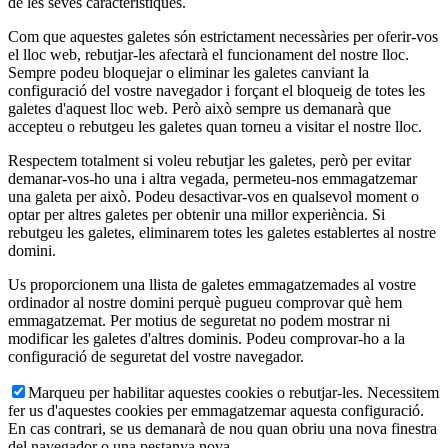
de les seves característiques.
Com que aquestes galetes són estrictament necessàries per oferir-vos
el lloc web, rebutjar-les afectarà el funcionament del nostre lloc.
Sempre podeu bloquejar o eliminar les galetes canviant la
configuració del vostre navegador i forçant el bloqueig de totes les
galetes d'aquest lloc web. Però això sempre us demanarà que
accepteu o rebutgeu les galetes quan torneu a visitar el nostre lloc.
Respectem totalment si voleu rebutjar les galetes, però per evitar
demanar-vos-ho una i altra vegada, permeteu-nos emmagatzemar
una galeta per això. Podeu desactivar-vos en qualsevol moment o
optar per altres galetes per obtenir una millor experiència. Si
rebutgeu les galetes, eliminarem totes les galetes establertes al nostre
domini.
Us proporcionem una llista de galetes emmagatzemades al vostre
ordinador al nostre domini perquè pugueu comprovar què hem
emmagatzemat. Per motius de seguretat no podem mostrar ni
modificar les galetes d'altres dominis. Podeu comprovar-ho a la
configuració de seguretat del vostre navegador.
Marqueu per habilitar aquestes cookies o rebutjar-les. Necessitem
fer us d'aquestes cookies per emmagatzemar aquesta configuració.
En cas contrari, se us demanarà de nou quan obriu una nova finestra
del navegador o una pestanya nova.