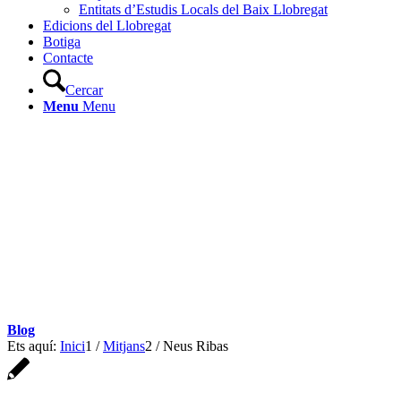
Entitats d’Estudis Locals del Baix Llobregat
Edicions del Llobregat
Botiga
Contacte
Cercar
Menu
Menu
Blog
Ets aquí:
Inici
1
/
Mitjans
2
/
Neus Ribas