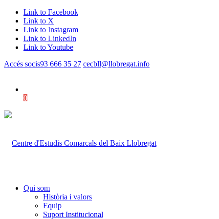
Link to Facebook
Link to X
Link to Instagram
Link to LinkedIn
Link to Youtube
Accés socis
93 666 35 27
cecbll@llobregat.info
0
Shopping Cart
Qui som
Història i valors
Equip
Suport Institucional