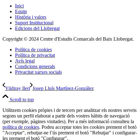
Inici
Equip
Història i valors
Suport Institucional
Edicions del Llobregat
Copyright © 2024 Centre d'Estudis Comarcals del Baix Llobregat.
Política de cookies
Política de privacitat
Avís legal
Condicions generals
Privacitat xarxes socials
Yildiray Ileri
Josep Lluís Martínez-González
Scroll to top
Utilitzem cookies pròpies i de tercers per analitzar els nostres serveis
segons un perfil elaborat a partir dels vostres hàbits de navegació
(per exemple, pàgines visitades). Per a més informació consulteu la
política de cookies
. Podeu acceptar totes les cookies prement el botó
"Acceptar", rebutjar-ne l’ús prement el botó "Rebutjar" i configurar-
les prement el botó "Configurar".