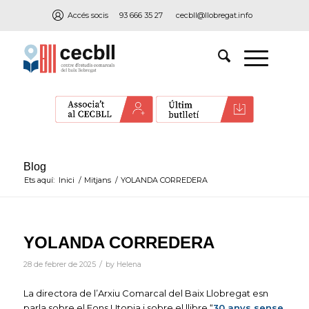
Accés socis
93 666 35 27
cecbll@llobregat.info
Blog
Ets aquí:
Inici
/
Mitjans
/
YOLANDA CORREDERA
YOLANDA CORREDERA
/
28 de febrer de 2025
by
Helena
La directora de l’Arxiu Comarcal del Baix Llobregat esn
parla sobre el Fons Utopia i sobre el llibre “
30 anys sense