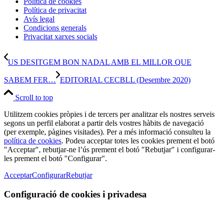
Política de cookies
Política de privacitat
Avís legal
Condicions generals
Privacitat xarxes socials
US DESITGEM BON NADAL AMB EL MILLOR QUE
SABEM FER…
EDITORIAL CECBLL (Desembre 2020)
Scroll to top
Utilitzem cookies pròpies i de tercers per analitzar els nostres serveis
segons un perfil elaborat a partir dels vostres hàbits de navegació
(per exemple, pàgines visitades). Per a més informació consulteu la
política de cookies
. Podeu acceptar totes les cookies prement el botó
"Acceptar", rebutjar-ne l’ús prement el botó "Rebutjar" i configurar-
les prement el botó "Configurar".
Acceptar
Configurar
Rebutjar
Configuració de cookies i privadesa