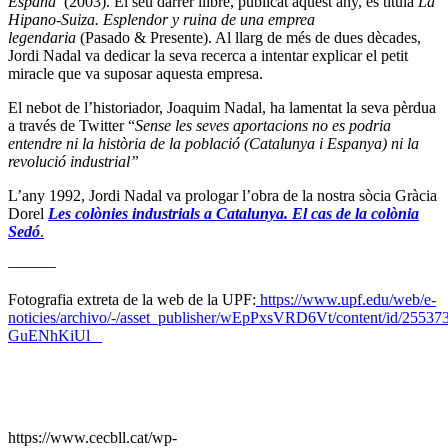
España
(2003). El seu darrer llibre, publicat aquest any, es titula
La
Hipano-Suiza. Esplendor y ruina de una emprea
legendaria
(Pasado & Presente). Al llarg de més de dues dècades,
Jordi Nadal va dedicar la seva recerca a intentar explicar el petit
miracle que va suposar aquesta empresa.
El nebot de l’historiador, Joaquim Nadal, ha lamentat la seva pèrdua
a través de Twitter “
Sense les seves aportacions no es podria
entendre ni la història de la població (Catalunya i Espanya) ni la
revolució industrial”
L’any 1992, Jordi Nadal va prologar l’obra de la nostra sòcia Gràcia
Dorel
Les colònies industrials a Catalunya. El cas de la colònia
Sedó
.
———
Fotografia extreta de la web de la UPF:
https://www.upf.edu/web/e-
noticies/archivo/-/asset_publisher/wEpPxsVRD6Vt/content/id/2553
GuENhKiUl
https://www.cecbll.cat/wp-