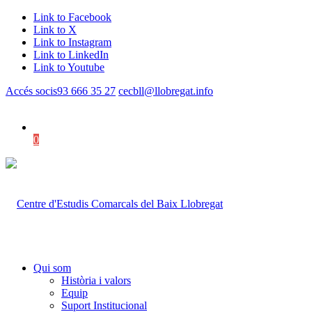
Link to Facebook
Link to X
Link to Instagram
Link to LinkedIn
Link to Youtube
Accés socis
93 666 35 27
cecbll@llobregat.info
0
Shopping Cart
Qui som
Història i valors
Equip
Suport Institucional