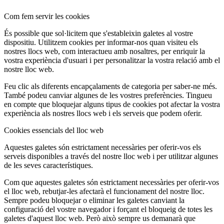
Com fem servir les cookies
És possible que sol·licitem que s'estableixin galetes al vostre
dispositiu. Utilitzem cookies per informar-nos quan visiteu els
nostres llocs web, com interactueu amb nosaltres, per enriquir la
vostra experiència d'usuari i per personalitzar la vostra relació amb el
nostre lloc web.
Feu clic als diferents encapçalaments de categoria per saber-ne més.
També podeu canviar algunes de les vostres preferències. Tingueu
en compte que bloquejar alguns tipus de cookies pot afectar la vostra
experiència als nostres llocs web i els serveis que podem oferir.
Cookies essencials del lloc web
Aquestes galetes són estrictament necessàries per oferir-vos els
serveis disponibles a través del nostre lloc web i per utilitzar algunes
de les seves característiques.
Com que aquestes galetes són estrictament necessàries per oferir-vos
el lloc web, rebutjar-les afectarà el funcionament del nostre lloc.
Sempre podeu bloquejar o eliminar les galetes canviant la
configuració del vostre navegador i forçant el bloqueig de totes les
galetes d'aquest lloc web. Però això sempre us demanarà que