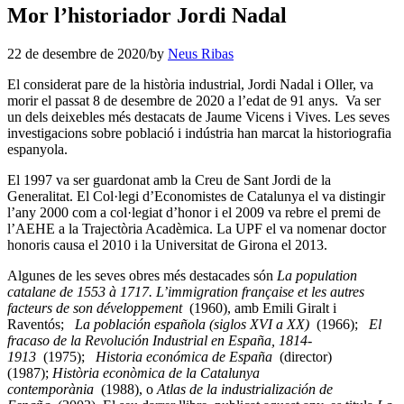
Mor l’historiador Jordi Nadal
22 de desembre de 2020
/
by
Neus Ribas
El considerat pare de la història industrial, Jordi Nadal i Oller, va
morir el passat 8 de desembre de 2020 a l’edat de 91 anys. Va ser
un dels deixebles més destacats de Jaume Vicens i Vives. Les seves
investigacions sobre població i indústria han marcat la historiografia
espanyola.
El 1997 va ser guardonat amb la Creu de Sant Jordi de la
Generalitat. El Col·legi d’Economistes de Catalunya el va distingir
l’any 2000 com a col·legiat d’honor i el 2009 va rebre el premi de
l’AEHE a la Trajectòria Acadèmica. La UPF el va nomenar doctor
honoris causa el 2010 i la Universitat de Girona el 2013.
Algunes de les seves obres més destacades són
La population
catalane de 1553 à 1717. L’immigration française et les autres
facteurs de son développement
(1960), amb Emili Giralt i
Raventós;
La población española (siglos XVI a XX)
(1966);
El
fracaso de la Revolución Industrial en España, 1814-
1913
(1975);
Historia económica de España
(director)
(1987);
Història econòmica de la Catalunya
contemporània
(1988), o
Atlas de la industrialización de