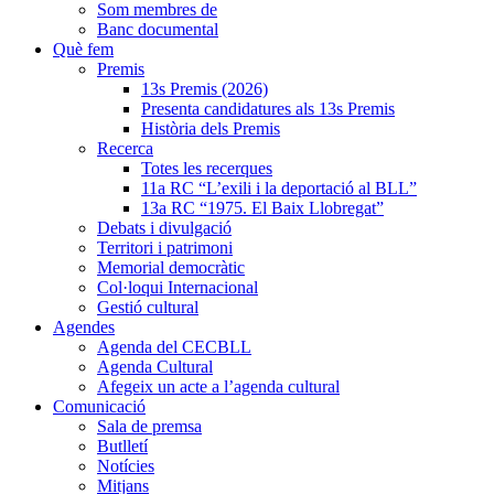
Som membres de
Banc documental
Què fem
Premis
13s Premis (2026)
Presenta candidatures als 13s Premis
Història dels Premis
Recerca
Totes les recerques
11a RC “L’exili i la deportació al BLL”
13a RC “1975. El Baix Llobregat”
Debats i divulgació
Territori i patrimoni
Memorial democràtic
Col·loqui Internacional
Gestió cultural
Agendes
Agenda del CECBLL
Agenda Cultural
Afegeix un acte a l’agenda cultural
Comunicació
Sala de premsa
Butlletí
Notícies
Mitjans