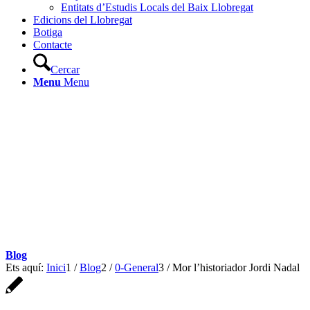
Entitats d’Estudis Locals del Baix Llobregat
Edicions del Llobregat
Botiga
Contacte
Cercar
Menu
Menu
Blog
Ets aquí:
Inici
1
/
Blog
2
/
0-General
3
/
Mor l’historiador Jordi Nadal