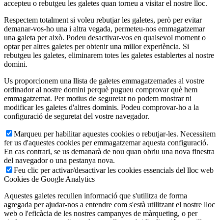
accepteu o rebutgeu les galetes quan torneu a visitar el nostre lloc.
Respectem totalment si voleu rebutjar les galetes, però per evitar
demanar-vos-ho una i altra vegada, permeteu-nos emmagatzemar
una galeta per això. Podeu desactivar-vos en qualsevol moment o
optar per altres galetes per obtenir una millor experiència. Si
rebutgeu les galetes, eliminarem totes les galetes establertes al nostre
domini.
Us proporcionem una llista de galetes emmagatzemades al vostre
ordinador al nostre domini perquè pugueu comprovar què hem
emmagatzemat. Per motius de seguretat no podem mostrar ni
modificar les galetes d'altres dominis. Podeu comprovar-ho a la
configuració de seguretat del vostre navegador.
Marqueu per habilitar aquestes cookies o rebutjar-les. Necessitem
fer us d'aquestes cookies per emmagatzemar aquesta configuració.
En cas contrari, se us demanarà de nou quan obriu una nova finestra
del navegador o una pestanya nova.
Feu clic per activar/desactivar les cookies essencials del lloc web
Cookies de Google Analytics
Aquestes galetes recullen informació que s'utilitza de forma
agregada per ajudar-nos a entendre com s'està utilitzant el nostre lloc
web o l'eficàcia de les nostres campanyes de màrqueting, o per