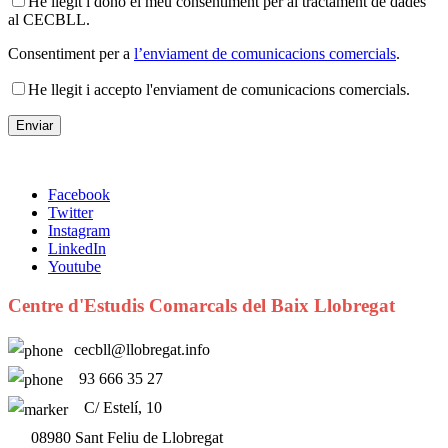
He llegit i dono el meu consentiment per al tractament de dades
al CECBLL.
Consentiment per a
l’enviament de comunicacions comercials
.
He llegit i accepto l'enviament de comunicacions comercials.
Facebook
Twitter
Instagram
LinkedIn
Youtube
Centre d'Estudis Comarcals del Baix Llobregat
cecbll@llobregat.info
93 666 35 27
C/ Estelí, 10
08980 Sant Feliu de Llobregat