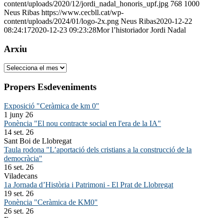
content/uploads/2020/12/jordi_nadal_honoris_upf.jpg
768
1000
Neus Ribas
https://www.cecbll.cat/wp-
content/uploads/2024/01/logo-2x.png
Neus Ribas
2020-12-22
08:24:17
2020-12-23 09:23:28
Mor l’historiador Jordi Nadal
Arxiu
Arxiu
Propers Esdeveniments
Exposició "Ceràmica de km 0"
1 juny 26
Ponència "El nou contracte social en l'era de la IA"
14 set. 26
Sant Boi de Llobregat
Taula rodona "L’aportació dels cristians a la construcció de la
democràcia"
16 set. 26
Viladecans
1a Jornada d’Història i Patrimoni - El Prat de Llobregat
19 set. 26
Ponència "Ceràmica de KM0"
26 set. 26