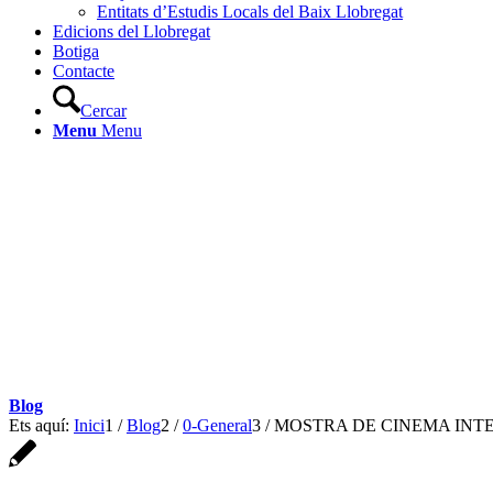
Entitats d’Estudis Locals del Baix Llobregat
Edicions del Llobregat
Botiga
Contacte
Cercar
Menu
Menu
Blog
Ets aquí:
Inici
1
/
Blog
2
/
0-General
3
/
MOSTRA DE CINEMA INT