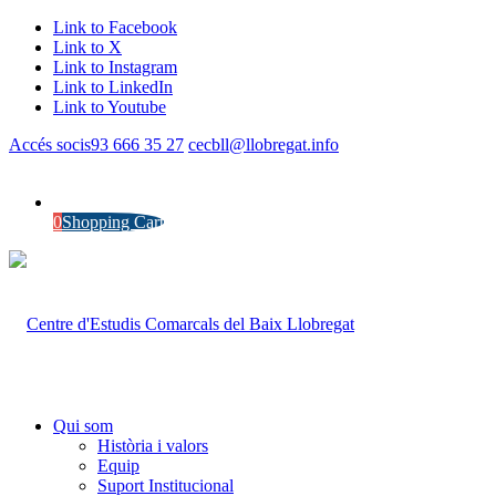
Link to Facebook
Link to X
Link to Instagram
Link to LinkedIn
Link to Youtube
Accés socis
93 666 35 27
cecbll@llobregat.info
0
Shopping Cart
Qui som
Història i valors
Equip
Suport Institucional