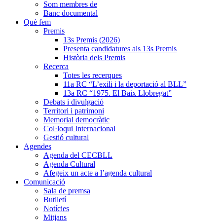
Som membres de
Banc documental
Què fem
Premis
13s Premis (2026)
Presenta candidatures als 13s Premis
Història dels Premis
Recerca
Totes les recerques
11a RC “L’exili i la deportació al BLL”
13a RC “1975. El Baix Llobregat”
Debats i divulgació
Territori i patrimoni
Memorial democràtic
Col·loqui Internacional
Gestió cultural
Agendes
Agenda del CECBLL
Agenda Cultural
Afegeix un acte a l’agenda cultural
Comunicació
Sala de premsa
Butlletí
Notícies
Mitjans