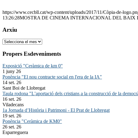
https://www.cecbll.cat/wp-content/uploads/2017/11/Còpia-de-logo.pn
13:26:28
MOSTRA DE CINEMA INTERNACIONAL DEL BAIX
Arxiu
Arxiu
Propers Esdeveniments
Exposició "Ceràmica de km 0"
1 juny 26
Ponència "El nou contracte social en l'era de la IA"
14 set. 26
Sant Boi de Llobregat
Taula rodona "L’aportació dels cristians a la construcció de la democr
16 set. 26
Viladecans
1a Jornada d’Història i Patrimoni - El Prat de Llobregat
19 set. 26
Ponència "Ceràmica de KM0"
26 set. 26
Esparreguera