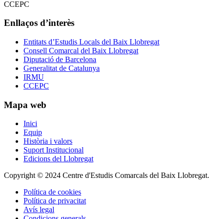
Enllaços d’interès
Entitats d’Estudis Locals del Baix Llobregat
Consell Comarcal del Baix Llobregat
Diputació de Barcelona
Generalitat de Catalunya
IRMU
CCEPC
Mapa web
Inici
Equip
Història i valors
Suport Institucional
Edicions del Llobregat
Copyright © 2024 Centre d'Estudis Comarcals del Baix Llobregat.
Política de cookies
Política de privacitat
Avís legal
Condicions generals