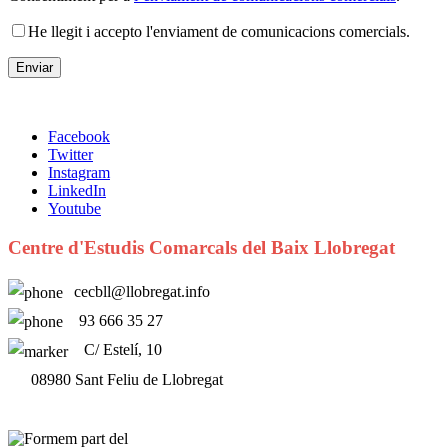
He llegit i accepto l'enviament de comunicacions comercials.
Facebook
Twitter
Instagram
LinkedIn
Youtube
Centre d'Estudis Comarcals del Baix Llobregat
cecbll@llobregat.info
93 666 35 27
C/ Estelí, 10
08980 Sant Feliu de Llobregat