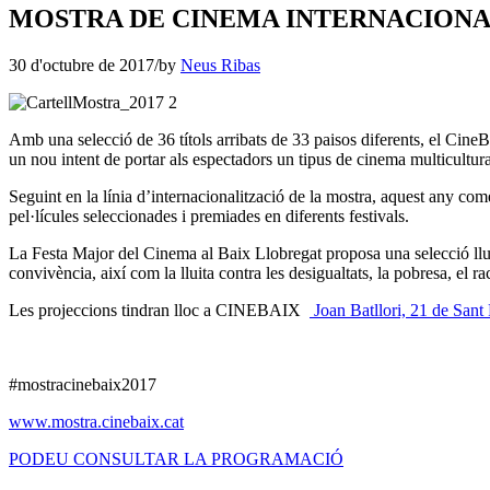
MOSTRA DE CINEMA INTERNACIONA
30 d'octubre de 2017
/
by
Neus Ribas
Amb una selecció de 36 títols arribats de 33 paisos diferents, el Cine
un nou intent de portar als espectadors un tipus de cinema multicultural
Seguint en la línia d’internacionalització de la mostra, aquest any co
pel·lícules seleccionades i premiades en diferents festivals.
La Festa Major del Cinema al Baix Llobregat proposa una selecció lluny 
convivència, així com la lluita contra les desigualtats, la pobresa, el r
Les projeccions tindran lloc a CINEBAIX
Joan Batllori, 21 de Sant 
#mostracinebaix2017
www.mostra.cinebaix.cat
PODEU CONSULTAR LA PROGRAMACIÓ