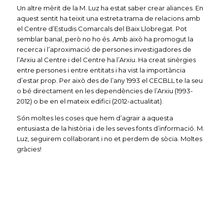
Un altre mèrit de la M. Luz ha estat saber crear aliances. En
aquest sentit ha teixit una estreta trama de relacions amb
el Centre d’Estudis Comarcals del Baix Llobregat. Pot
semblar banal, però no ho és. Amb això ha promogut la
recerca i l’aproximació de persones investigadores de
l’Arxiu al Centre i del Centre ha l’Arxiu. Ha creat sinèrgies
entre persones i entre entitats i ha vist la importància
d’estar prop. Per això des de l’any 1993 el CECBLL te la seu
o bé directament en les dependències de l’Arxiu (1993-
2012) o be en el mateix edifici (2012-actualitat).
Són moltes les coses que hem d’agrair a aquesta
entusiasta de la història i de les seves fonts d’informació. M.
Luz, seguirem col·laborant i no et perdem de sòcia. Moltes
gràcies!