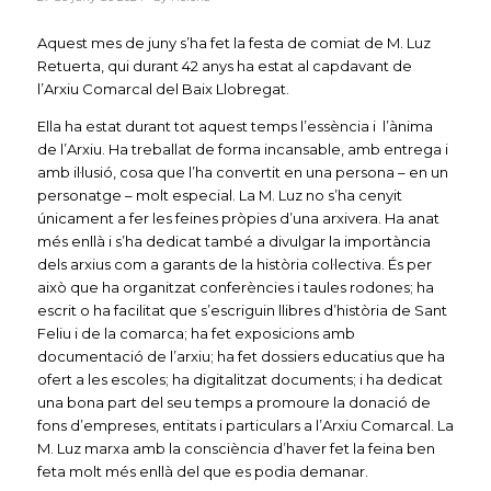
Aquest mes de juny s’ha fet la festa de comiat de M. Luz
Retuerta, qui durant 42 anys ha estat al capdavant de
l’Arxiu Comarcal del Baix Llobregat.
Ella ha estat durant tot aquest temps l’essència i l’ànima
de l’Arxiu. Ha treballat de forma incansable, amb entrega i
amb il·lusió, cosa que l’ha convertit en una persona – en un
personatge – molt especial. La M. Luz no s’ha cenyit
únicament a fer les feines pròpies d’una arxivera. Ha anat
més enllà i s’ha dedicat també a divulgar la importància
dels arxius com a garants de la història col·lectiva. És per
això que ha organitzat conferències i taules rodones; ha
escrit o ha facilitat que s’escriguin llibres d’història de Sant
Feliu i de la comarca; ha fet exposicions amb
documentació de l’arxiu; ha fet dossiers educatius que ha
ofert a les escoles; ha digitalitzat documents; i ha dedicat
una bona part del seu temps a promoure la donació de
fons d’empreses, entitats i particulars a l’Arxiu Comarcal. La
M. Luz marxa amb la consciència d’haver fet la feina ben
feta molt més enllà del que es podia demanar.