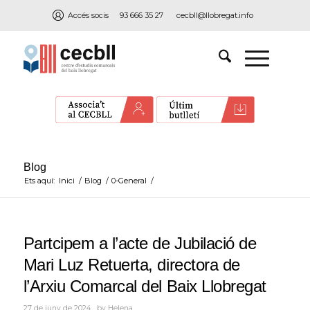
Accés socis
93 666 35 27
cecbll@llobregat.info
Blog
Ets aquí:
Inici
/
Blog
/
0-General
/
Partcipem a l’acte de Jubilació de
Mari Luz Retuerta, directora de
l’Arxiu Comarcal del Baix Llobregat
27 de juny de 2024
by
Helena