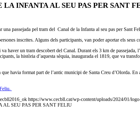
LA INFANTA AL SEU PAS PER SANT F
una passejada pel tram del Canal de la Infanta al seu pas per Sant Fel
persones inscrites. Alguns dels participants, van poder aportar els seus
, hi va haver un tram descobert del Canal. Durant els 3 km de passejada
icipants, la història d’aquesta sèquia, inaugurada el 1819, que va trans
 que havia format part de l’antic municipi de Santa Creu d’Olorda. En 
 Feliu.
cecbll2016_ok
https://www.cecbll.cat/wp-content/uploads/2024/01/log
 AL SEU PAS PER SANT FELIU