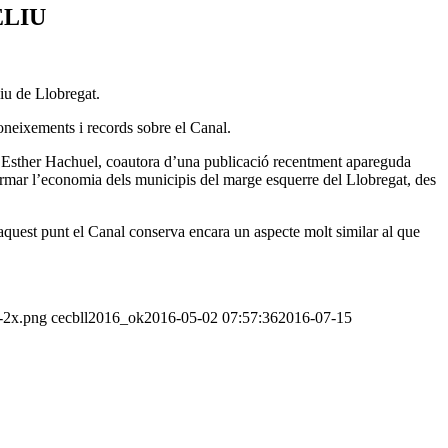
ELIU
iu de Llobregat.
 coneixements i records sobre el Canal.
, l’Esther Hachuel, coautora d’una publicació recentment apareguda
formar l’economia dels municipis del marge esquerre del Llobregat, des
aquest punt el Canal conserva encara un aspecte molt similar al que
o-2x.png
cecbll2016_ok
2016-05-02 07:57:36
2016-07-15