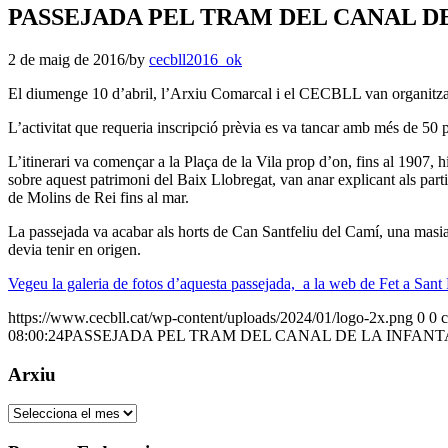
PASSEJADA PEL TRAM DEL CANAL DE 
2 de maig de 2016
/
by
cecbll2016_ok
El diumenge 10 d’abril, l’Arxiu Comarcal i el CECBLL van organitzar 
L’activitat que requeria inscripció prèvia es va tancar amb més de 50 
L’itinerari va començar a la Plaça de la Vila prop d’on, fins al 1907
sobre aquest patrimoni del Baix Llobregat, van anar explicant als part
de Molins de Rei fins al mar.
La passejada va acabar als horts de Can Santfeliu del Camí, una masia
devia tenir en origen.
Vegeu la galeria de fotos d’aquesta passejada, a la web de Fet a Sant
https://www.cecbll.cat/wp-content/uploads/2024/01/logo-2x.png
0
0
08:00:24
PASSEJADA PEL TRAM DEL CANAL DE LA INFANTA
Arxiu
Arxiu