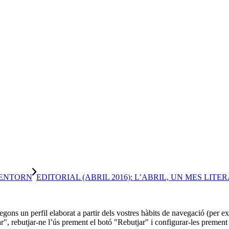
 ENTORN
EDITORIAL (ABRIL 2016): L’ABRIL, UN MES LITER
 segons un perfil elaborat a partir dels vostres hàbits de navegació (per
r", rebutjar-ne l’ús prement el botó "Rebutjar" i configurar-les prement