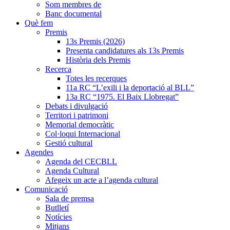
Som membres de
Banc documental
Què fem
Premis
13s Premis (2026)
Presenta candidatures als 13s Premis
Història dels Premis
Recerca
Totes les recerques
11a RC “L’exili i la deportació al BLL”
13a RC “1975. El Baix Llobregat”
Debats i divulgació
Territori i patrimoni
Memorial democràtic
Col·loqui Internacional
Gestió cultural
Agendes
Agenda del CECBLL
Agenda Cultural
Afegeix un acte a l’agenda cultural
Comunicació
Sala de premsa
Butlletí
Notícies
Mitjans