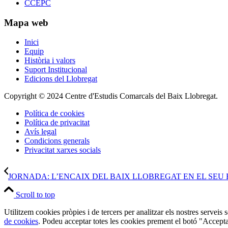
CCEPC
Mapa web
Inici
Equip
Història i valors
Suport Institucional
Edicions del Llobregat
Copyright © 2024 Centre d'Estudis Comarcals del Baix Llobregat.
Política de cookies
Política de privacitat
Avís legal
Condicions generals
Privacitat xarxes socials
JORNADA: L’ENCAIX DEL BAIX LLOBREGAT EN EL SEU
Scroll to top
Utilitzem cookies pròpies i de tercers per analitzar els nostres serveis
de cookies
. Podeu acceptar totes les cookies prement el botó "Accepta