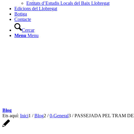
Entitats d’Estudis Locals del Baix Llobregat
Edicions del Llobregat
Botiga
Contacte
Cercar
Menu
Menu
Blog
Ets aquí:
Inici
1
/
Blog
2
/
0-General
3
/
PASSEJADA PEL TRAM DEL