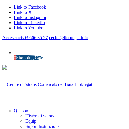
Link to Facebook
Link to X
Link to Instagram
Link to LinkedIn
Link to Youtube
Accés socis
93 666 35 27
cecbll@llobregat.info
0
Shopping Cart
Qui som
Història i valors
Equip
Suport Institucional