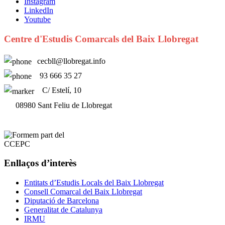
Instagram
LinkedIn
Youtube
Centre d'Estudis Comarcals del Baix Llobregat
cecbll@llobregat.info
93 666 35 27
C/ Estelí, 10
08980 Sant Feliu de Llobregat
Enllaços d’interès
Entitats d’Estudis Locals del Baix Llobregat
Consell Comarcal del Baix Llobregat
Diputació de Barcelona
Generalitat de Catalunya
IRMU