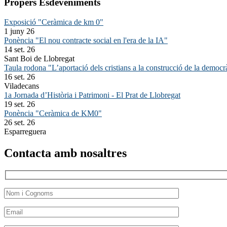
Propers Esdeveniments
Exposició "Ceràmica de km 0"
1 juny 26
Ponència "El nou contracte social en l'era de la IA"
14 set. 26
Sant Boi de Llobregat
Taula rodona "L’aportació dels cristians a la construcció de la democr
16 set. 26
Viladecans
1a Jornada d’Història i Patrimoni - El Prat de Llobregat
19 set. 26
Ponència "Ceràmica de KM0"
26 set. 26
Esparreguera
Contacta amb nosaltres