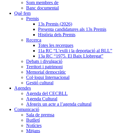
Som membres de
Banc documental
Què fem
Premis
13s Premis (2026)
Presenta candidatures als 13s Premis
Història dels Premis
Recerca
Totes les recerques
11a RC “L’exili i la deportació al BLL”
13a RC “1975. El Baix Llobregat”
Debats i divulgació
Territori i patrimoni
Memorial democràtic
Col·loqui Internacional
Gestió cultural
Agendes
Agenda del CECBLL
Agenda Cultural
Afegeix un acte a l’agenda cultural
Comunicació
Sala de premsa
Butlletí
Notícies
Mitjans