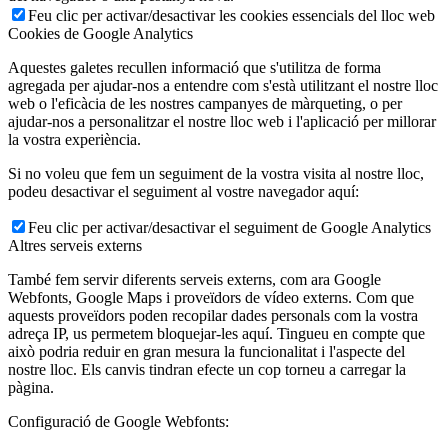
Feu clic per activar/desactivar les cookies essencials del lloc web
Cookies de Google Analytics
Aquestes galetes recullen informació que s'utilitza de forma
agregada per ajudar-nos a entendre com s'està utilitzant el nostre lloc
web o l'eficàcia de les nostres campanyes de màrqueting, o per
ajudar-nos a personalitzar el nostre lloc web i l'aplicació per millorar
la vostra experiència.
Si no voleu que fem un seguiment de la vostra visita al nostre lloc,
podeu desactivar el seguiment al vostre navegador aquí:
Feu clic per activar/desactivar el seguiment de Google Analytics
Altres serveis externs
També fem servir diferents serveis externs, com ara Google
Webfonts, Google Maps i proveïdors de vídeo externs. Com que
aquests proveïdors poden recopilar dades personals com la vostra
adreça IP, us permetem bloquejar-les aquí. Tingueu en compte que
això podria reduir en gran mesura la funcionalitat i l'aspecte del
nostre lloc. Els canvis tindran efecte un cop torneu a carregar la
pàgina.
Configuració de Google Webfonts: