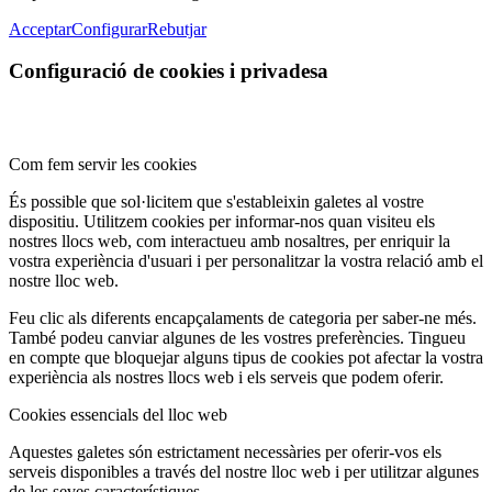
Acceptar
Configurar
Rebutjar
Configuració de cookies i privadesa
Com fem servir les cookies
És possible que sol·licitem que s'estableixin galetes al vostre
dispositiu. Utilitzem cookies per informar-nos quan visiteu els
nostres llocs web, com interactueu amb nosaltres, per enriquir la
vostra experiència d'usuari i per personalitzar la vostra relació amb el
nostre lloc web.
Feu clic als diferents encapçalaments de categoria per saber-ne més.
També podeu canviar algunes de les vostres preferències. Tingueu
en compte que bloquejar alguns tipus de cookies pot afectar la vostra
experiència als nostres llocs web i els serveis que podem oferir.
Cookies essencials del lloc web
Aquestes galetes són estrictament necessàries per oferir-vos els
serveis disponibles a través del nostre lloc web i per utilitzar algunes
de les seves característiques.