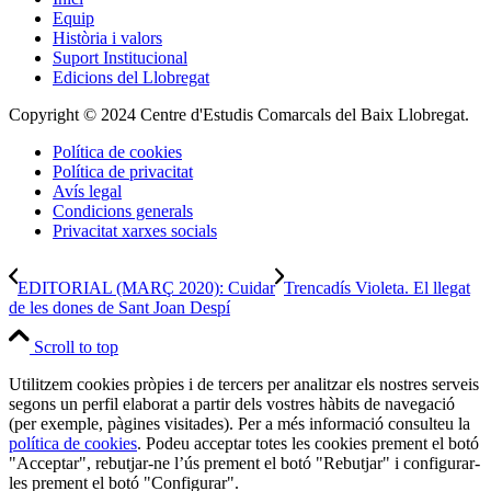
Equip
Història i valors
Suport Institucional
Edicions del Llobregat
Copyright © 2024 Centre d'Estudis Comarcals del Baix Llobregat.
Política de cookies
Política de privacitat
Avís legal
Condicions generals
Privacitat xarxes socials
EDITORIAL (MARÇ 2020): Cuidar
Trencadís Violeta. El llegat
de les dones de Sant Joan Despí
Scroll to top
Utilitzem cookies pròpies i de tercers per analitzar els nostres serveis
segons un perfil elaborat a partir dels vostres hàbits de navegació
(per exemple, pàgines visitades). Per a més informació consulteu la
política de cookies
. Podeu acceptar totes les cookies prement el botó
"Acceptar", rebutjar-ne l’ús prement el botó "Rebutjar" i configurar-
les prement el botó "Configurar".