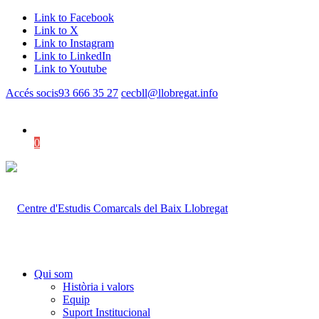
Link to Facebook
Link to X
Link to Instagram
Link to LinkedIn
Link to Youtube
Accés socis
93 666 35 27
cecbll@llobregat.info
0
Shopping Cart
Qui som
Història i valors
Equip
Suport Institucional