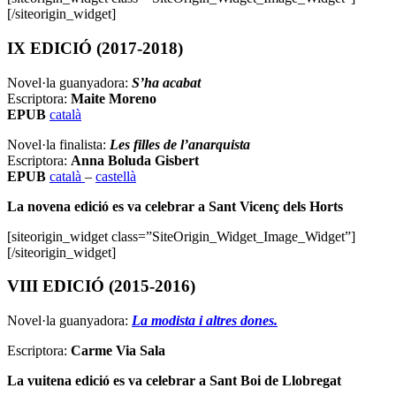
[/siteorigin_widget]
IX EDICIÓ (2017-2018)
Novel·la guanyadora:
S’ha acabat
Escriptora:
Maite Moreno
EPUB
català
Novel·la finalista:
Les filles de l’anarquista
Escriptora:
Anna Boluda Gisbert
EPUB
català
–
castellà
La novena edició es va celebrar a Sant Vicenç dels Horts
[siteorigin_widget class=”SiteOrigin_Widget_Image_Widget”]
[/siteorigin_widget]
VIII EDICIÓ (2015-2016)
Novel·la guanyadora:
La modista i altres dones.
Escriptora:
Carme Via Sala
La vuitena edició es va celebrar a
Sant Boi de Llobregat