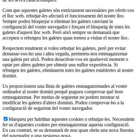
Com que aquestes galetes són estrictament necessàries per oferir-vos
el lloc web, rebutjar-les afectarà el funcionament del nostre lloc.
Sempre podeu bloquejar o eliminar les galetes canviant la
configuració del vostre navegador i forçant el bloqueig de totes les
galetes d'aquest lloc web. Però això sempre us demanarà que
accepteu o rebutgeu les galetes quan torneu a visitar el nostre lloc.
Respectem totalment si voleu rebutjar les galetes, però per evitar
demanar-vos-ho una i altra vegada, permeteu-nos emmagatzemar
una galeta per això. Podeu desactivar-vos en qualsevol moment o
optar per altres galetes per obtenir una millor experiència. Si
rebutgeu les galetes, eliminarem totes les galetes establertes al nostre
domini.
Us proporcionem una llista de galetes emmagatzemades al vostre
ordinador al nostre domini perquè pugueu comprovar què hem
emmagatzemat. Per motius de seguretat no podem mostrar ni
modificar les galetes d'altres dominis. Podeu comprovar-ho a la
configuració de seguretat del vostre navegador.
Marqueu per habilitar aquestes cookies o rebutjar-les. Necessitem
fer us d'aquestes cookies per emmagatzemar aquesta configuració.
En cas contrari, se us demanarà de nou quan obriu una nova finestra
del navegador o una pestanya nova.