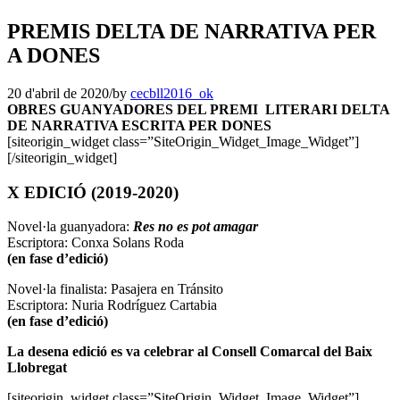
PREMIS DELTA DE NARRATIVA PER
A DONES
20 d'abril de 2020
/
by
cecbll2016_ok
OBRES GUANYADORES DEL PREMI LITERARI DELTA
DE NARRATIVA ESCRITA PER DONES
[siteorigin_widget class=”SiteOrigin_Widget_Image_Widget”]
[/siteorigin_widget]
X EDICIÓ (2019-2020)
Novel·la guanyadora:
Res no es pot amagar
Escriptora: Conxa Solans Roda
(en fase d’edició)
Novel·la finalista: Pasajera en Tránsito
Escriptora: Nuria Rodríguez Cartabia
(en fase d’edició)
La desena edició es va celebrar al Consell Comarcal del Baix
Llobregat
[siteorigin_widget class=”SiteOrigin_Widget_Image_Widget”]