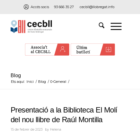
Accés socis
93 666 35 27
cecbll@llobregat.info
Blog
Ets aquí:
Inici
/
Blog
/
0-General
/
Presentació a la Biblioteca El Molí
del nou llibre de Raúl Montilla
15 de febrer de 2023
by
Helena