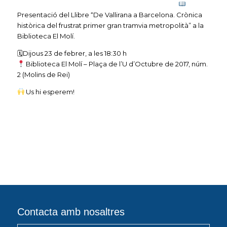
Presentació del Llibre “De Vallirana a Barcelona. Crònica
històrica del frustrat primer gran tramvia metropolità” a la
Biblioteca El Molí.
🗓Dijous 23 de febrer, a les 18:30 h
Biblioteca El Molí – Plaça de l’U d’Octubre de 2017, núm.
2 (Molins de Rei)
Us hi esperem!
Contacta amb nosaltres