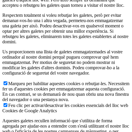
accepteu o rebutgeu les galetes quan torneu a visitar el nostre lloc.
Respectem totalment si voleu rebutjar les galetes, però per evitar
demanar-vos-ho una i altra vegada, permeteu-nos emmagatzemar
una galeta per això. Podeu desactivar-vos en qualsevol moment o
optar per altres galetes per obtenir una millor experiència. Si
rebutgeu les galetes, eliminarem totes les galetes establertes al nostre
domini.
Us proporcionem una llista de galetes emmagatzemades al vostre
ordinador al nostre domini perquè pugueu comprovar què hem
emmagatzemat. Per motius de seguretat no podem mostrar ni
modificar les galetes d'altres dominis. Podeu comprovar-ho a la
configuració de seguretat del vostre navegador.
Marqueu per habilitar aquestes cookies o rebutjar-les. Necessitem
fer us d'aquestes cookies per emmagatzemar aquesta configuració.
En cas contrari, se us demanarà de nou quan obriu una nova finestra
del navegador o una pestanya nova.
Feu clic per activar/desactivar les cookies essencials del lloc web
Cookies de Google Analytics
Aquestes galetes recullen informació que s'utilitza de forma
agregada per ajudar-nos a entendre com s'està utilitzant el nostre lloc
web o l'eficàcia de les nostres campanyes de màrqueting, o per