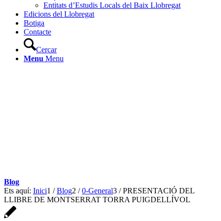
Entitats d’Estudis Locals del Baix Llobregat
Edicions del Llobregat
Botiga
Contacte
Cercar
Menu
Menu
Blog
Ets aquí:
Inici
1
/
Blog
2
/
0-General
3
/
PRESENTACIÓ DEL
LLIBRE DE MONTSERRAT TORRA PUIGDELLÍVOL