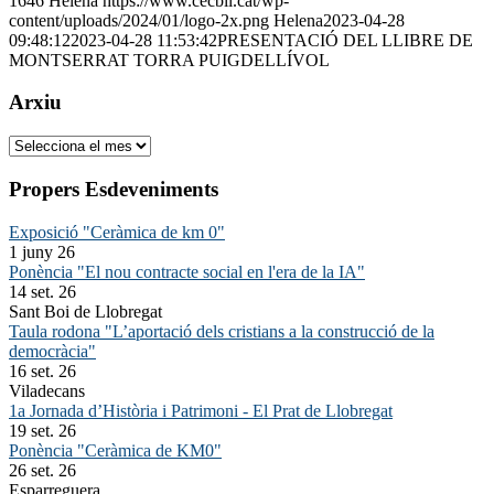
1646
Helena
https://www.cecbll.cat/wp-
content/uploads/2024/01/logo-2x.png
Helena
2023-04-28
09:48:12
2023-04-28 11:53:42
PRESENTACIÓ DEL LLIBRE DE
MONTSERRAT TORRA PUIGDELLÍVOL
Arxiu
Arxiu
Propers Esdeveniments
Exposició "Ceràmica de km 0"
1 juny 26
Ponència "El nou contracte social en l'era de la IA"
14 set. 26
Sant Boi de Llobregat
Taula rodona "L’aportació dels cristians a la construcció de la
democràcia"
16 set. 26
Viladecans
1a Jornada d’Història i Patrimoni - El Prat de Llobregat
19 set. 26
Ponència "Ceràmica de KM0"
26 set. 26
Esparreguera