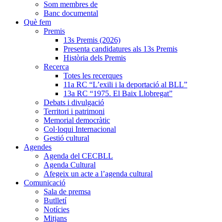
Som membres de
Banc documental
Què fem
Premis
13s Premis (2026)
Presenta candidatures als 13s Premis
Història dels Premis
Recerca
Totes les recerques
11a RC “L’exili i la deportació al BLL”
13a RC “1975. El Baix Llobregat”
Debats i divulgació
Territori i patrimoni
Memorial democràtic
Col·loqui Internacional
Gestió cultural
Agendes
Agenda del CECBLL
Agenda Cultural
Afegeix un acte a l’agenda cultural
Comunicació
Sala de premsa
Butlletí
Notícies
Mitjans