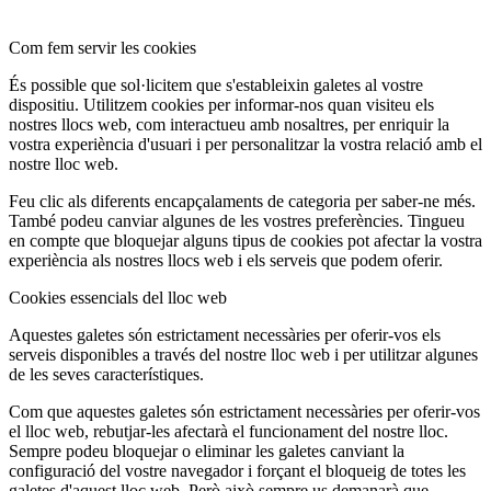
Com fem servir les cookies
És possible que sol·licitem que s'estableixin galetes al vostre
dispositiu. Utilitzem cookies per informar-nos quan visiteu els
nostres llocs web, com interactueu amb nosaltres, per enriquir la
vostra experiència d'usuari i per personalitzar la vostra relació amb el
nostre lloc web.
Feu clic als diferents encapçalaments de categoria per saber-ne més.
També podeu canviar algunes de les vostres preferències. Tingueu
en compte que bloquejar alguns tipus de cookies pot afectar la vostra
experiència als nostres llocs web i els serveis que podem oferir.
Cookies essencials del lloc web
Aquestes galetes són estrictament necessàries per oferir-vos els
serveis disponibles a través del nostre lloc web i per utilitzar algunes
de les seves característiques.
Com que aquestes galetes són estrictament necessàries per oferir-vos
el lloc web, rebutjar-les afectarà el funcionament del nostre lloc.
Sempre podeu bloquejar o eliminar les galetes canviant la
configuració del vostre navegador i forçant el bloqueig de totes les
galetes d'aquest lloc web. Però això sempre us demanarà que