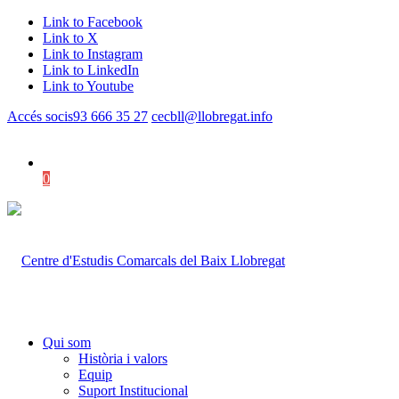
Link to Facebook
Link to X
Link to Instagram
Link to LinkedIn
Link to Youtube
Accés socis
93 666 35 27
cecbll@llobregat.info
0
Shopping Cart
Qui som
Història i valors
Equip
Suport Institucional