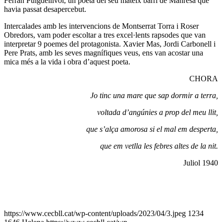
Ferran Puigdellívol, un poeta del seu mateix barri de Manresa que
havia passat desapercebut.
Intercalades amb les intervencions de Montserrat Torra i Roser
Obredors, vam poder escoltar a tres excel·lents rapsodes que van
interpretar 9 poemes del protagonista. Xavier Mas, Jordi Carbonell i
Pere Prats, amb les seves magnífiques veus, ens van acostar una
mica més a la vida i obra d’aquest poeta.
CHORA
Jo tinc una mare que sap dormir a terra,
voltada d’angúnies a prop del meu llit,
que s’alça amorosa si el mal em desperta,
que em vetlla les febres altes de la nit.
Juliol 1940
https://www.cecbll.cat/wp-content/uploads/2023/04/3.jpeg
1234