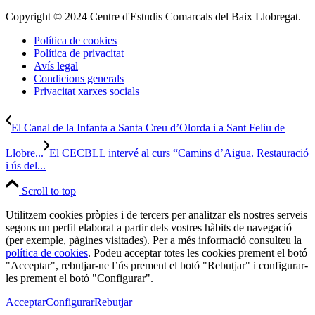
Copyright © 2024 Centre d'Estudis Comarcals del Baix Llobregat.
Política de cookies
Política de privacitat
Avís legal
Condicions generals
Privacitat xarxes socials
El Canal de la Infanta a Santa Creu d’Olorda i a Sant Feliu de
Llobre...
El CECBLL intervé al curs “Camins d’Aigua. Restauració
i ús del...
Scroll to top
Utilitzem cookies pròpies i de tercers per analitzar els nostres serveis
segons un perfil elaborat a partir dels vostres hàbits de navegació
(per exemple, pàgines visitades). Per a més informació consulteu la
política de cookies
. Podeu acceptar totes les cookies prement el botó
"Acceptar", rebutjar-ne l’ús prement el botó "Rebutjar" i configurar-
les prement el botó "Configurar".
Acceptar
Configurar
Rebutjar