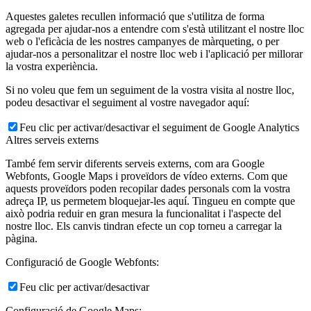
Aquestes galetes recullen informació que s'utilitza de forma
agregada per ajudar-nos a entendre com s'està utilitzant el nostre lloc
web o l'eficàcia de les nostres campanyes de màrqueting, o per
ajudar-nos a personalitzar el nostre lloc web i l'aplicació per millorar
la vostra experiència.
Si no voleu que fem un seguiment de la vostra visita al nostre lloc,
podeu desactivar el seguiment al vostre navegador aquí:
Feu clic per activar/desactivar el seguiment de Google Analytics
Altres serveis externs
També fem servir diferents serveis externs, com ara Google
Webfonts, Google Maps i proveïdors de vídeo externs. Com que
aquests proveïdors poden recopilar dades personals com la vostra
adreça IP, us permetem bloquejar-les aquí. Tingueu en compte que
això podria reduir en gran mesura la funcionalitat i l'aspecte del
nostre lloc. Els canvis tindran efecte un cop torneu a carregar la
pàgina.
Configuració de Google Webfonts:
Feu clic per activar/desactivar
Configuració de Google Maps: