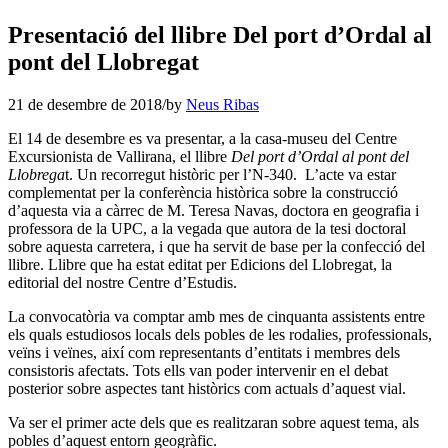
Presentació del llibre Del port d’Ordal al
pont del Llobregat
21 de desembre de 2018
/
by
Neus Ribas
El 14 de desembre es va presentar, a la casa-museu del Centre
Excursionista de Vallirana, el llibre
Del port d’Ordal al pont del
Llobrega
t. Un recorregut històric per l’N-340. L’acte va estar
complementat per la conferència històrica sobre la construcció
d’aquesta via a càrrec de M. Teresa Navas, doctora en geografia i
professora de la UPC, a la vegada que autora de la tesi doctoral
sobre aquesta carretera, i que ha servit de base per la confecció del
llibre. Llibre que ha estat editat per Edicions del Llobregat, la
editorial del nostre Centre d’Estudis.
La convocatòria va comptar amb mes de cinquanta assistents entre
els quals estudiosos locals dels pobles de les rodalies, professionals,
veïns i veïnes, així com representants d’entitats i membres dels
consistoris afectats. Tots ells van poder intervenir en el debat
posterior sobre aspectes tant històrics com actuals d’aquest vial.
Va ser el primer acte dels que es realitzaran sobre aquest tema, als
pobles d’aquest entorn geogràfic.