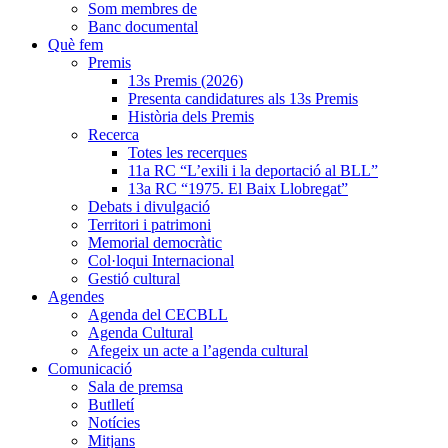
Som membres de
Banc documental
Què fem
Premis
13s Premis (2026)
Presenta candidatures als 13s Premis
Història dels Premis
Recerca
Totes les recerques
11a RC “L’exili i la deportació al BLL”
13a RC “1975. El Baix Llobregat”
Debats i divulgació
Territori i patrimoni
Memorial democràtic
Col·loqui Internacional
Gestió cultural
Agendes
Agenda del CECBLL
Agenda Cultural
Afegeix un acte a l’agenda cultural
Comunicació
Sala de premsa
Butlletí
Notícies
Mitjans