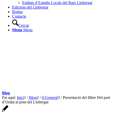
Entitats d’Estudis Locals del Baix Llobregat
Edicions del Llobregat
Botiga
Contacte
Cercar
Menu
Menu
Blog
Ets aquí:
Inici
1
/
Blog
2
/
0-General
3
/
Presentació del llibre Del port
d’Ordal al pont del Llobregat