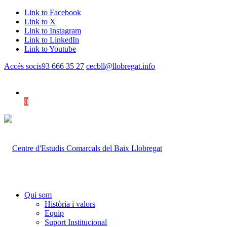
Link to Facebook
Link to X
Link to Instagram
Link to LinkedIn
Link to Youtube
Accés socis
93 666 35 27
cecbll@llobregat.info
0
Shopping Cart
Qui som
Història i valors
Equip
Suport Institucional