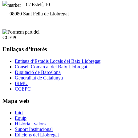
C/ Estelí, 10
08980 Sant Feliu de Llobregat
Enllaços d’interès
Entitats d’Estudis Locals del Baix Llobregat
Consell Comarcal del Baix Llobregat
Diputació de Barcelona
Generalitat de Catalunya
IRMU
CCEPC
Mapa web
Inici
Equip
Història i valors
Suport Institucional
Edicions del Llobregat