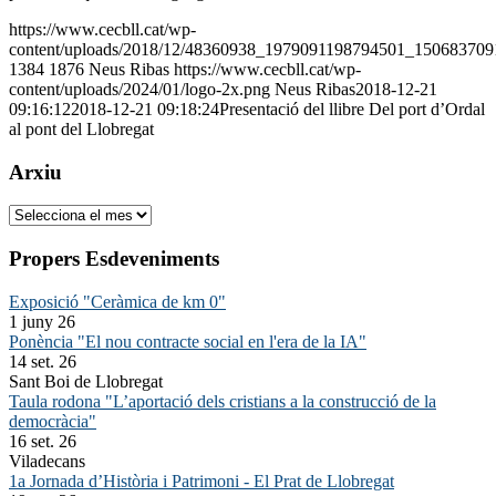
https://www.cecbll.cat/wp-
content/uploads/2018/12/48360938_1979091198794501_150683709
1384
1876
Neus Ribas
https://www.cecbll.cat/wp-
content/uploads/2024/01/logo-2x.png
Neus Ribas
2018-12-21
09:16:12
2018-12-21 09:18:24
Presentació del llibre Del port d’Ordal
al pont del Llobregat
Arxiu
Arxiu
Propers Esdeveniments
Exposició "Ceràmica de km 0"
1 juny 26
Ponència "El nou contracte social en l'era de la IA"
14 set. 26
Sant Boi de Llobregat
Taula rodona "L’aportació dels cristians a la construcció de la
democràcia"
16 set. 26
Viladecans
1a Jornada d’Història i Patrimoni - El Prat de Llobregat