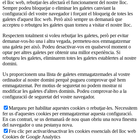
el lloc web, rebutjar-les afectarà el funcionament del nostre lloc.
Sempre podeu bloquejar o eliminar les galetes canviant la
configuració del vostre navegador i forçant el bloqueig de totes les
galetes d'aquest lloc web. Però això sempre us demanarà que
accepteu o rebutgeu les galetes quan torneu a visitar el nostre lloc.
Respectem totalment si voleu rebutjar les galetes, però per evitar
demanar-vos-ho una i altra vegada, permeteu-nos emmagatzemar
una galeta per això. Podeu desactivar-vos en qualsevol moment o
optar per altres galetes per obtenir una millor experiència. Si
rebutgeu les galetes, eliminarem totes les galetes establertes al nostre
domini.
Us proporcionem una llista de galetes emmagatzemades al vostre
ordinador al nostre domini perquè pugueu comprovar què hem
emmagatzemat. Per motius de seguretat no podem mostrar ni
modificar les galetes d'altres dominis. Podeu comprovar-ho a la
configuració de seguretat del vostre navegador.
Marqueu per habilitar aquestes cookies o rebutjar-les. Necessitem
fer us d'aquestes cookies per emmagatzemar aquesta configuració.
En cas contrari, se us demanarà de nou quan obriu una nova finestra
del navegador o una pestanya nova.
Feu clic per activar/desactivar les cookies essencials del lloc web
Cookies de Google Analytics