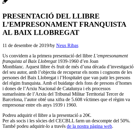
PRESENTACIÓ DEL LLIBRE
L’EMPRESONAMENT FRANQUISTA
AL BAIX LLOBREGAT
11 de desembre de 2019
/
by
Neus Ribas
Us convidem a la primera presentació del llibre
L’empresonament
franquista al Baix Llobregat
1939-1960 d’en Joan
Montblanc. Aquest llibre és fruit de més d’una dècada d’investigació
del seu autor, amb l’objectiu de recuperar els noms i cognoms de les
persones del Baix Llobregat i l’Hospitalet que van patir les presons
del règim franquista.
Amb el buidatge dels fons de presons d’homes
i dones de l’Arxiu Nacional de Catalunya i els processos
sumaríssims de l’Arxiu del Tribunal Militar Territorial Tercer de
Barcelona, l’autor obté una xifra de 5.608 víctimes que el règim va
empresonar entre els anys 1939 i 1960.
Podreu adquirir el llibre a la presentació a 20€.
Per als socis i les sòcies del CECBLL farm un descompte del 50%.
També podeu adquirir-lo a través
de la nostra pàgina web
.