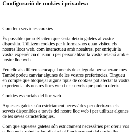
Configuració de cookies i privadesa
Com fem servir les cookies
És possible que sol·licitem que s'estableixin galetes al vostre
dispositiu. Utilitzem cookies per informar-nos quan visiteu els
nostres llocs web, com interactueu amb nosaltres, per enriquir la
vostra experiència d'usuari i per personalitzar la vostra relació amb el
nostre lloc web.
Feu clic als diferents encapçalaments de categoria per saber-ne més.
També podeu canviar algunes de les vostres preferències. Tingueu
en compte que bloquejar alguns tipus de cookies pot afectar la vostra
experiència als nostres llocs web i els serveis que podem oferir.
Cookies essencials del lloc web
Aquestes galetes són estrictament necessàries per oferir-vos els
serveis disponibles a través del nostre lloc web i per utilitzar algunes
de les seves característiques.
Com que aquestes galetes són estrictament necessàries per oferir-vos
el lloc web, rebutjar-les afectarà el funcionament del nostre lloc.