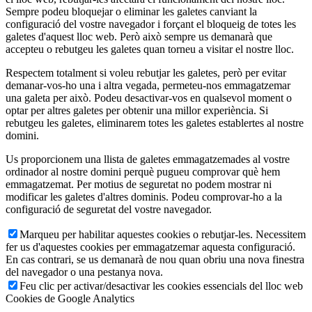
Sempre podeu bloquejar o eliminar les galetes canviant la
configuració del vostre navegador i forçant el bloqueig de totes les
galetes d'aquest lloc web. Però això sempre us demanarà que
accepteu o rebutgeu les galetes quan torneu a visitar el nostre lloc.
Respectem totalment si voleu rebutjar les galetes, però per evitar
demanar-vos-ho una i altra vegada, permeteu-nos emmagatzemar
una galeta per això. Podeu desactivar-vos en qualsevol moment o
optar per altres galetes per obtenir una millor experiència. Si
rebutgeu les galetes, eliminarem totes les galetes establertes al nostre
domini.
Us proporcionem una llista de galetes emmagatzemades al vostre
ordinador al nostre domini perquè pugueu comprovar què hem
emmagatzemat. Per motius de seguretat no podem mostrar ni
modificar les galetes d'altres dominis. Podeu comprovar-ho a la
configuració de seguretat del vostre navegador.
Marqueu per habilitar aquestes cookies o rebutjar-les. Necessitem
fer us d'aquestes cookies per emmagatzemar aquesta configuració.
En cas contrari, se us demanarà de nou quan obriu una nova finestra
del navegador o una pestanya nova.
Feu clic per activar/desactivar les cookies essencials del lloc web
Cookies de Google Analytics