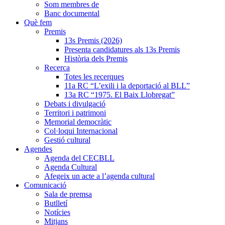
Som membres de
Banc documental
Què fem
Premis
13s Premis (2026)
Presenta candidatures als 13s Premis
Història dels Premis
Recerca
Totes les recerques
11a RC “L’exili i la deportació al BLL”
13a RC “1975. El Baix Llobregat”
Debats i divulgació
Territori i patrimoni
Memorial democràtic
Col·loqui Internacional
Gestió cultural
Agendes
Agenda del CECBLL
Agenda Cultural
Afegeix un acte a l’agenda cultural
Comunicació
Sala de premsa
Butlletí
Notícies
Mitjans