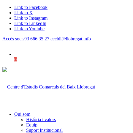
Link to Facebook
Link to X
Link to Instagram
Link to LinkedIn
Link to Youtube
Accés socis
93 666 35 27
cecbll@llobregat.info
0
Shopping Cart
Qui som
Història i valors
Equip
Suport Institucional