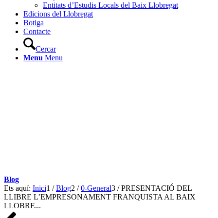
Entitats d’Estudis Locals del Baix Llobregat
Edicions del Llobregat
Botiga
Contacte
Cercar
Menu
Menu
Blog
Ets aquí:
Inici
1
/
Blog
2
/
0-General
3
/
PRESENTACIÓ DEL
LLIBRE L’EMPRESONAMENT FRANQUISTA AL BAIX
LLOBRE...