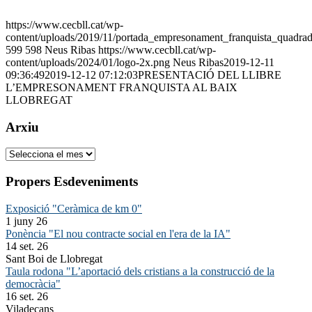
https://www.cecbll.cat/wp-
content/uploads/2019/11/portada_empresonament_franquista_quadrad
599
598
Neus Ribas
https://www.cecbll.cat/wp-
content/uploads/2024/01/logo-2x.png
Neus Ribas
2019-12-11
09:36:49
2019-12-12 07:12:03
PRESENTACIÓ DEL LLIBRE
L’EMPRESONAMENT FRANQUISTA AL BAIX
LLOBREGAT
Arxiu
Arxiu
Propers Esdeveniments
Exposició "Ceràmica de km 0"
1 juny 26
Ponència "El nou contracte social en l'era de la IA"
14 set. 26
Sant Boi de Llobregat
Taula rodona "L’aportació dels cristians a la construcció de la
democràcia"
16 set. 26
Viladecans