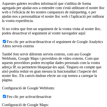
Aquestes galetes recullen informació que s'utilitza de forma
agregada per ajudar-nos a entendre com s'està utilitzant el nostre lloc
web o l'eficàcia de les nostres campanyes de màrqueting, o per
ajudar-nos a personalitzar el nostre lloc web i l'aplicació per millorar
la vostra experiència.
Si no voleu que fem un seguiment de la vostra visita al nostre lloc,
podeu desactivar el seguiment al vostre navegador aquí:
Feu clic per activar/desactivar el seguiment de Google Analytics
Altres serveis externs
També fem servir diferents serveis externs, com ara Google
Webfonts, Google Maps i proveïdors de vídeo externs. Com que
aquests proveïdors poden recopilar dades personals com la vostra
adreça IP, us permetem bloquejar-les aquí. Tingueu en compte que
això podria reduir en gran mesura la funcionalitat i l'aspecte del
nostre lloc. Els canvis tindran efecte un cop torneu a carregar la
pàgina.
Configuració de Google Webfonts:
Feu clic per activar/desactivar
Configuració de Google Maps: