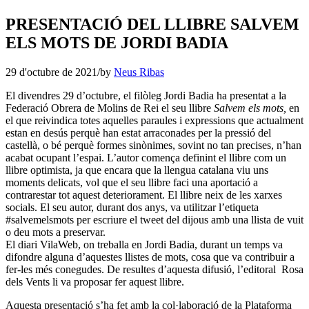
PRESENTACIÓ DEL LLIBRE SALVEM
ELS MOTS DE JORDI BADIA
29 d'octubre de 2021
/
by
Neus Ribas
El divendres 29 d’octubre, el filòleg Jordi Badia ha presentat a la
Federació Obrera de Molins de Rei el seu llibre
Salvem els mots,
en
el que reivindica totes aquelles paraules i expressions que actualment
estan en desús perquè han estat arraconades per la pressió del
castellà, o bé perquè formes sinònimes, sovint no tan precises, n’han
acabat ocupant l’espai. L’autor comença definint el llibre com un
llibre optimista, ja que encara que la llengua catalana viu uns
moments delicats, vol que el seu llibre faci una aportació a
contrarestar tot aquest deteriorament. El llibre neix de les xarxes
socials. El seu autor, durant dos anys, va utilitzar l’etiqueta
#salvemelsmots per escriure el tweet del dijous amb una llista de vuit
o deu mots a preservar.
El diari VilaWeb, on treballa en Jordi Badia, durant un temps va
difondre alguna d’aquestes llistes de mots, cosa que va contribuir a
fer-les més conegudes. De resultes d’aquesta difusió, l’editoral Rosa
dels Vents li va proposar fer aquest llibre.
Aquesta presentació s’ha fet amb la col·laboració de la Plataforma