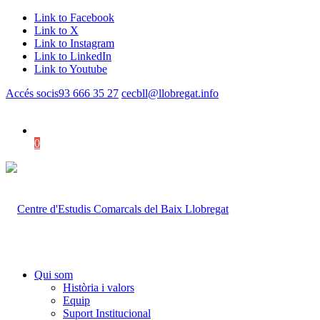
Link to Facebook
Link to X
Link to Instagram
Link to LinkedIn
Link to Youtube
Accés socis
93 666 35 27
cecbll@llobregat.info
0
Shopping Cart
Qui som
Història i valors
Equip
Suport Institucional