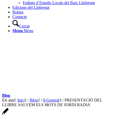
Entitats d’Estudis Locals del Baix Llobregat
Edicions del Llobregat
Botiga
Contacte
Cercar
Menu
Menu
Blog
Ets aquí:
Inici
1
/
Blog
2
/
0-General
3
/
PRESENTACIÓ DEL
LLIBRE SALVEM ELS MOTS DE JORDI BADIA