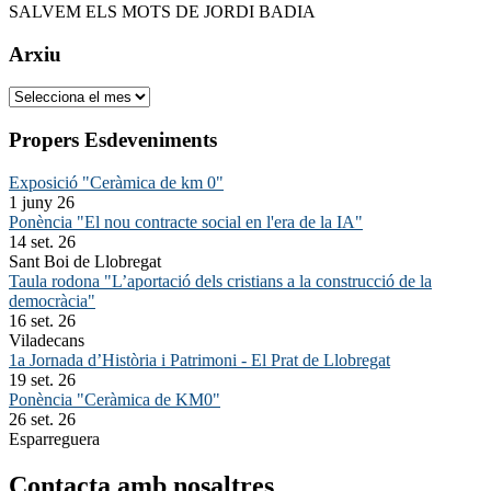
SALVEM ELS MOTS DE JORDI BADIA
Arxiu
Arxiu
Propers Esdeveniments
Exposició "Ceràmica de km 0"
1 juny 26
Ponència "El nou contracte social en l'era de la IA"
14 set. 26
Sant Boi de Llobregat
Taula rodona "L’aportació dels cristians a la construcció de la
democràcia"
16 set. 26
Viladecans
1a Jornada d’Història i Patrimoni - El Prat de Llobregat
19 set. 26
Ponència "Ceràmica de KM0"
26 set. 26
Esparreguera
Contacta amb nosaltres