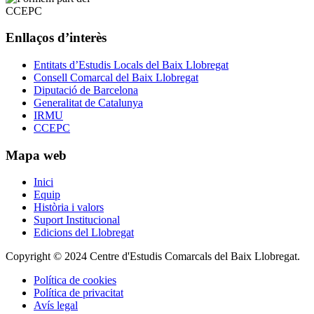
Enllaços d’interès
Entitats d’Estudis Locals del Baix Llobregat
Consell Comarcal del Baix Llobregat
Diputació de Barcelona
Generalitat de Catalunya
IRMU
CCEPC
Mapa web
Inici
Equip
Història i valors
Suport Institucional
Edicions del Llobregat
Copyright © 2024 Centre d'Estudis Comarcals del Baix Llobregat.
Política de cookies
Política de privacitat
Avís legal