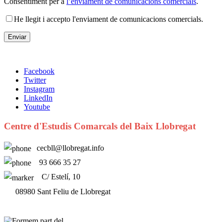
Consentiment per a
l’enviament de comunicacions comercials
.
He llegit i accepto l'enviament de comunicacions comercials.
Facebook
Twitter
Instagram
LinkedIn
Youtube
Centre d'Estudis Comarcals del Baix Llobregat
cecbll@llobregat.info
93 666 35 27
C/ Estelí, 10
08980 Sant Feliu de Llobregat