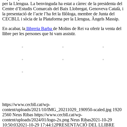
per la Llengua. La benvinguda ha estat a càrrec de la presidenta del
Centre d’Estudis Comarcals del Baix Llobregat, Genoveva Català, i
la presentació de l’acte l’ha fet la filòloga, membre de Junta del
CECBLL i sòcia de la Plataforma per la Llengua, Àngels Massip.
En acabar, la
llibreria Barba
de Molins de Rei va oferir la venta del
llibre per les persones que hi vam assistir.
https://www.cecbll.cat/wp-
content/uploads/2021/10/IMG_20211029_190950-scaled.jpg
1920
2560
Neus Ribas
https://www.cecbll.cat/wp-
content/uploads/2024/01/logo-2x.png
Neus Ribas
2021-10-29
10:50:03
2021-10-29 17:44:12
PRESENTACIÓ DEL LLIBRE