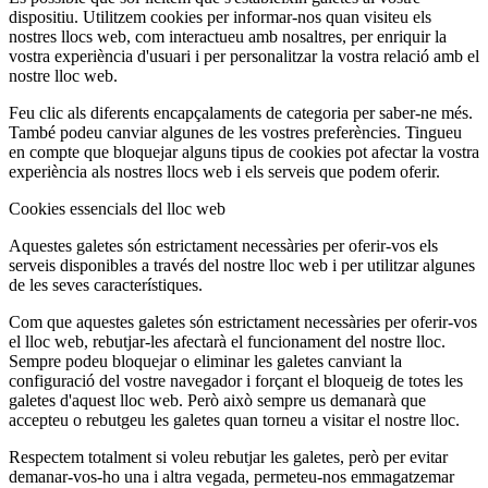
dispositiu. Utilitzem cookies per informar-nos quan visiteu els
nostres llocs web, com interactueu amb nosaltres, per enriquir la
vostra experiència d'usuari i per personalitzar la vostra relació amb el
nostre lloc web.
Feu clic als diferents encapçalaments de categoria per saber-ne més.
També podeu canviar algunes de les vostres preferències. Tingueu
en compte que bloquejar alguns tipus de cookies pot afectar la vostra
experiència als nostres llocs web i els serveis que podem oferir.
Cookies essencials del lloc web
Aquestes galetes són estrictament necessàries per oferir-vos els
serveis disponibles a través del nostre lloc web i per utilitzar algunes
de les seves característiques.
Com que aquestes galetes són estrictament necessàries per oferir-vos
el lloc web, rebutjar-les afectarà el funcionament del nostre lloc.
Sempre podeu bloquejar o eliminar les galetes canviant la
configuració del vostre navegador i forçant el bloqueig de totes les
galetes d'aquest lloc web. Però això sempre us demanarà que
accepteu o rebutgeu les galetes quan torneu a visitar el nostre lloc.
Respectem totalment si voleu rebutjar les galetes, però per evitar
demanar-vos-ho una i altra vegada, permeteu-nos emmagatzemar