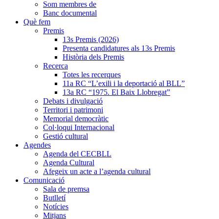
Som membres de
Banc documental
Què fem
Premis
13s Premis (2026)
Presenta candidatures als 13s Premis
Història dels Premis
Recerca
Totes les recerques
11a RC “L’exili i la deportació al BLL”
13a RC “1975. El Baix Llobregat”
Debats i divulgació
Territori i patrimoni
Memorial democràtic
Col·loqui Internacional
Gestió cultural
Agendes
Agenda del CECBLL
Agenda Cultural
Afegeix un acte a l’agenda cultural
Comunicació
Sala de premsa
Butlletí
Notícies
Mitjans