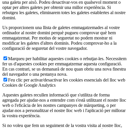
una galeta per això. Podeu desactivar-vos en qualsevol moment o
optar per altres galetes per obtenir una millor experiència. Si
rebutgeu les galetes, eliminarem totes les galetes establertes al nostre
domini.
Us proporcionem una llista de galetes emmagatzemades al vostre
ordinador al nostre domini perquè pugueu comprovar què hem
emmagatzemat. Per motius de seguretat no podem mostrar ni
modificar les galetes d'altres dominis. Podeu comprovar-ho a la
configuració de seguretat del vostre navegador.
Marqueu per habilitar aquestes cookies o rebutjar-les. Necessitem
fer us d'aquestes cookies per emmagatzemar aquesta configuració.
En cas contrari, se us demanarà de nou quan obriu una nova finestra
del navegador o una pestanya nova.
Feu clic per activar/desactivar les cookies essencials del lloc web
Cookies de Google Analytics
Aquestes galetes recullen informació que s'utilitza de forma
agregada per ajudar-nos a entendre com s'està utilitzant el nostre lloc
web o l'eficàcia de les nostres campanyes de màrqueting, o per
ajudar-nos a personalitzar el nostre lloc web i l'aplicació per millorar
la vostra experiència.
Si no voleu que fem un seguiment de la vostra visita al nostre lloc,