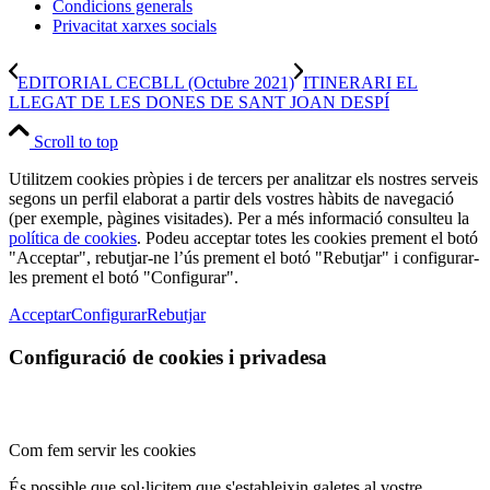
Condicions generals
Privacitat xarxes socials
EDITORIAL CECBLL (Octubre 2021)
ITINERARI EL
LLEGAT DE LES DONES DE SANT JOAN DESPÍ
Scroll to top
Utilitzem cookies pròpies i de tercers per analitzar els nostres serveis
segons un perfil elaborat a partir dels vostres hàbits de navegació
(per exemple, pàgines visitades). Per a més informació consulteu la
política de cookies
. Podeu acceptar totes les cookies prement el botó
"Acceptar", rebutjar-ne l’ús prement el botó "Rebutjar" i configurar-
les prement el botó "Configurar".
Acceptar
Configurar
Rebutjar
Configuració de cookies i privadesa
Com fem servir les cookies
És possible que sol·licitem que s'estableixin galetes al vostre