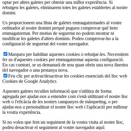
optar per altres galetes per obtenir una millor experiència. Si
rebutgeu les galetes, eliminarem totes les galetes establertes al nostre
domini.
Us proporcionem una llista de galetes emmagatzemades al vostre
ordinador al nostre domini perquè pugueu comprovar què hem
emmagatzemat. Per motius de seguretat no podem mostrar ni
modificar les galetes d'altres dominis. Podeu comprovar-ho a la
configuració de seguretat del vostre navegador.
Marqueu per habilitar aquestes cookies o rebutjar-les. Necessitem
fer us d'aquestes cookies per emmagatzemar aquesta configuració.
En cas contrari, se us demanarà de nou quan obriu una nova finestra
del navegador o una pestanya nova.
Feu clic per activar/desactivar les cookies essencials del lloc web
Cookies de Google Analytics
Aquestes galetes recullen informació que s'utilitza de forma
agregada per ajudar-nos a entendre com s'està utilitzant el nostre lloc
web o l'eficàcia de les nostres campanyes de màrqueting, o per
ajudar-nos a personalitzar el nostre lloc web i l'aplicació per millorar
la vostra experiència.
Si no voleu que fem un seguiment de la vostra visita al nostre lloc,
podeu desactivar el seguiment al vostre navegador aquí: