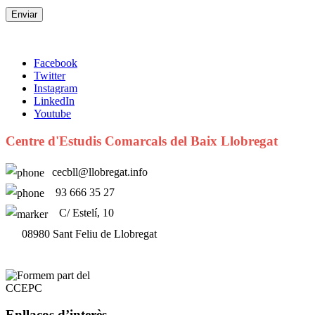
Facebook
Twitter
Instagram
LinkedIn
Youtube
Centre d'Estudis Comarcals del Baix Llobregat
cecbll@llobregat.info
93 666 35 27
C/ Estelí, 10
08980 Sant Feliu de Llobregat
Enllaços d’interès