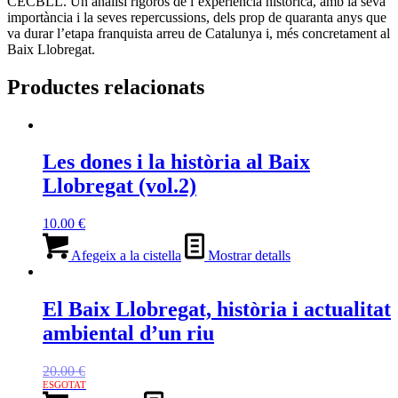
CECBLL. Un anàlisi rigorós de l’experiència històrica, amb la seva
importància i la seves repercussions, dels prop de quaranta anys que
va durar l’etapa franquista arreu de Catalunya i, més concretament al
Baix Llobregat.
Productes relacionats
Les dones i la història al Baix
Llobregat (vol.2)
10.00
€
Afegeix a la cistella
Mostrar detalls
El Baix Llobregat, història i actualitat
ambiental d’un riu
20.00
€