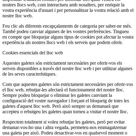
nostres llocs web, com interactueu amb nosaltres, per enriquir la
vostra experiència d'usuari i per personalitzar la vostra relació amb el
nostre lloc web.
Feu clic als diferents encapçalaments de categoria per saber-ne més.
També podeu canviar algunes de les vostres preferències. Tingueu
en compte que bloquejar alguns tipus de cookies pot afectar la vostra
experiència als nostres llocs web i els serveis que podem oferir.
Cookies essencials del lloc web
Aquestes galetes són estrictament necessàries per oferir-vos els
serveis disponibles a través del nostre lloc web i per utilitzar algunes
de les seves característiques.
Com que aquestes galetes són estrictament necessàries per oferir-vos
el lloc web, rebutjar-les afectarà el funcionament del nostre lloc.
Sempre podeu bloquejar o eliminar les galetes canviant la
configuració del vostre navegador i forçant el bloqueig de totes les
galetes d'aquest lloc web. Però això sempre us demanarà que
accepteu o rebutgeu les galetes quan torneu a visitar el nostre lloc.
Respectem totalment si voleu rebutjar les galetes, però per evitar
demanar-vos-ho una i altra vegada, permeteu-nos emmagatzemar
una galeta per això. Podeu desactivar-vos en qualsevol moment o