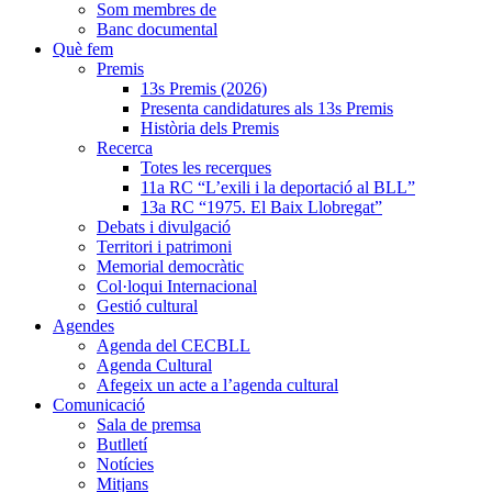
Som membres de
Banc documental
Què fem
Premis
13s Premis (2026)
Presenta candidatures als 13s Premis
Història dels Premis
Recerca
Totes les recerques
11a RC “L’exili i la deportació al BLL”
13a RC “1975. El Baix Llobregat”
Debats i divulgació
Territori i patrimoni
Memorial democràtic
Col·loqui Internacional
Gestió cultural
Agendes
Agenda del CECBLL
Agenda Cultural
Afegeix un acte a l’agenda cultural
Comunicació
Sala de premsa
Butlletí
Notícies
Mitjans