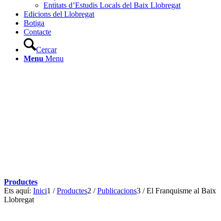
Entitats d’Estudis Locals del Baix Llobregat
Edicions del Llobregat
Botiga
Contacte
Cercar
Menu
Menu
Productes
Ets aquí:
Inici
1
/
Productes
2
/
Publicacions
3
/
El Franquisme al Baix
Llobregat