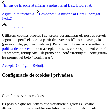
El pas de la societat agrària a industrial al Baix Llobregat.
Agricultura intensiva...
Les dones i la història al Baix Llobregat
(vol.2)
Scroll to top
Utilitzem cookies pròpies i de tercers per analitzar els nostres serveis
segons un perfil elaborat a partir dels vostres hàbits de navegació
(per exemple, pàgines visitades). Per a més informació consulteu la
política de cookies
. Podeu acceptar totes les cookies prement el botó
"Acceptar", rebutjar-ne l’ús prement el botó "Rebutjar" i configurar-
les prement el botó "Configurar".
Acceptar
Configurar
Rebutjar
Configuració de cookies i privadesa
Com fem servir les cookies
És possible que sol·licitem que s'estableixin galetes al vostre
dispositiu. Utilitzem cookies per informar-nos quan visiteu els