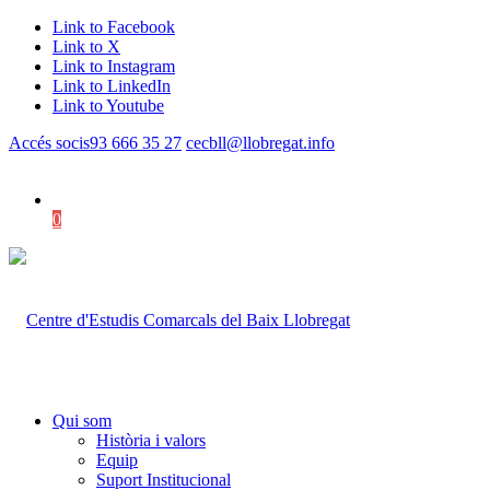
Link to Facebook
Link to X
Link to Instagram
Link to LinkedIn
Link to Youtube
Accés socis
93 666 35 27
cecbll@llobregat.info
0
Shopping Cart
Qui som
Història i valors
Equip
Suport Institucional