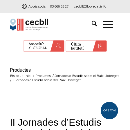
Accés socis
93 666 35 27
cecbll@llobregat.info
Productes
Ets aquí:
Inici
/
Productes
/
Jornades d'Estudis sobre el Baix Llobregat
/
II Jornades d’Estudis sobre del Baix Llobregat
OFERTA!
II Jornades d’Estudis