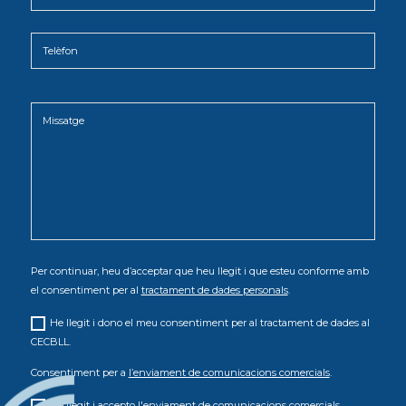
Per continuar, heu d’acceptar que heu llegit i que esteu conforme amb
el consentiment per al
tractament de dades personals
.
He llegit i dono el meu consentiment per al tractament de dades al
CECBLL.
Consentiment per a
l’enviament de comunicacions comercials
.
He llegit i accepto l'enviament de comunicacions comercials.