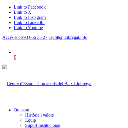
Link to Facebook
Link to X
Link to Instagram
Link to LinkedIn
Link to Youtube
Accés socis
93 666 35 27
cecbll@llobregat.info
0
Shopping Cart
Qui som
Història i valors
Equip
Suport Institucional