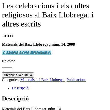
Les celebracions i els cultes
religiosos al Baix Llobregat i
altres escrits
10.00
€
Materials del Baix Llobregat, núm. 14, 2008
DESCARREGAR ARTICLES
En estoc
quantitat
de
Afegeix a la cistella
Les
Categories:
Materials del Baix Llobregat
,
Publicacions
celebracions
i
Descripció
els
cultes
Descripció
religiosos
al
Materials del Baix Llobregat, núm. 14
Baix