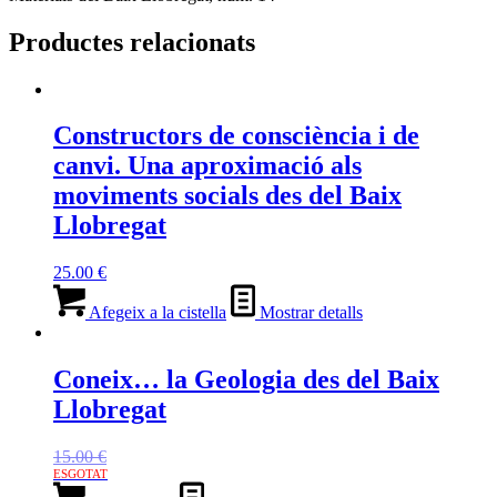
Llobregat
i
Productes relacionats
altres
escrits
Constructors de consciència i de
canvi. Una aproximació als
moviments socials des del Baix
Llobregat
25.00
€
Afegeix a la cistella
Mostrar detalls
Coneix… la Geologia des del Baix
Llobregat
15.00
€