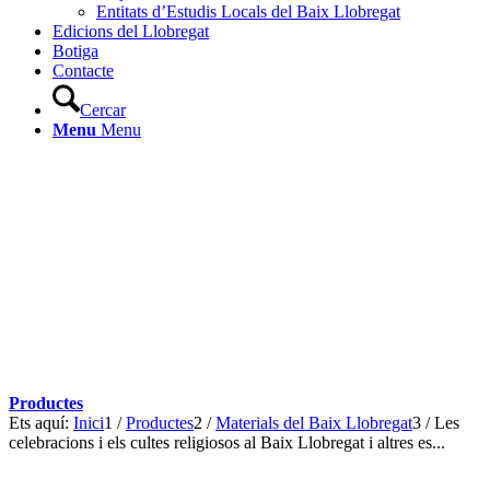
Entitats d’Estudis Locals del Baix Llobregat
Edicions del Llobregat
Botiga
Contacte
Cercar
Menu
Menu
Productes
Ets aquí:
Inici
1
/
Productes
2
/
Materials del Baix Llobregat
3
/
Les
celebracions i els cultes religiosos al Baix Llobregat i altres es...