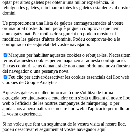
optar per altres galetes per obtenir una millor experiència. Si
rebutgeu les galetes, eliminarem totes les galetes establertes al nostre
domini.
Us proporcionem una llista de galetes emmagatzemades al vostre
ordinador al nostre domini perquè pugueu comprovar què hem
emmagatzemat. Per motius de seguretat no podem mostrar ni
modificar les galetes d'altres dominis. Podeu comprovar-ho a la
configuració de seguretat del vostre navegador.
Marqueu per habilitar aquestes cookies o rebutjar-les. Necessitem
fer us d'aquestes cookies per emmagatzemar aquesta configuració.
En cas contrari, se us demanarà de nou quan obriu una nova finestra
del navegador o una pestanya nova.
Feu clic per activar/desactivar les cookies essencials del lloc web
Cookies de Google Analytics
Aquestes galetes recullen informació que s'utilitza de forma
agregada per ajudar-nos a entendre com s'està utilitzant el nostre lloc
web o l'eficàcia de les nostres campanyes de màrqueting, o per
ajudar-nos a personalitzar el nostre lloc web i l'aplicació per millorar
la vostra experiència.
Si no voleu que fem un seguiment de la vostra visita al nostre lloc,
podeu desactivar el seguiment al vostre navegador aquí: