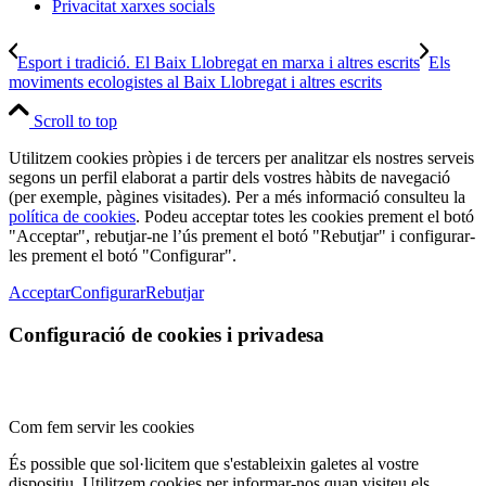
Privacitat xarxes socials
Esport i tradició. El Baix Llobregat en marxa i altres escrits
Els
moviments ecologistes al Baix Llobregat i altres escrits
Scroll to top
Utilitzem cookies pròpies i de tercers per analitzar els nostres serveis
segons un perfil elaborat a partir dels vostres hàbits de navegació
(per exemple, pàgines visitades). Per a més informació consulteu la
política de cookies
. Podeu acceptar totes les cookies prement el botó
"Acceptar", rebutjar-ne l’ús prement el botó "Rebutjar" i configurar-
les prement el botó "Configurar".
Acceptar
Configurar
Rebutjar
Configuració de cookies i privadesa
Com fem servir les cookies
És possible que sol·licitem que s'estableixin galetes al vostre
dispositiu. Utilitzem cookies per informar-nos quan visiteu els