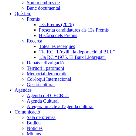
Som membres de
Banc documental
Què fem
Premis
13s Premis (2026)
Presenta candidatures als 13s Premis
Història dels Premis
Recerca
Totes les recerques
11a RC “L’exili i la deportació al BLL”
13a RC “1975. El Baix Llobregat”
Debats i divulgació
Territori i patrimoni
Memorial democràtic
Col·loqui Internacional
Gestió cultural
Agendes
Agenda del CECBLL
Agenda Cultural
Afegeix un acte a l’agenda cultural
Comunicació
Sala de premsa
Butlletí
Notícies
Mitjans