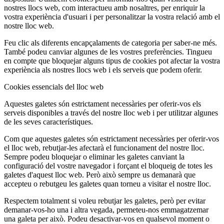
nostres llocs web, com interactueu amb nosaltres, per enriquir la
vostra experiència d'usuari i per personalitzar la vostra relació amb el
nostre lloc web.
Feu clic als diferents encapçalaments de categoria per saber-ne més.
També podeu canviar algunes de les vostres preferències. Tingueu
en compte que bloquejar alguns tipus de cookies pot afectar la vostra
experiència als nostres llocs web i els serveis que podem oferir.
Cookies essencials del lloc web
Aquestes galetes són estrictament necessàries per oferir-vos els
serveis disponibles a través del nostre lloc web i per utilitzar algunes
de les seves característiques.
Com que aquestes galetes són estrictament necessàries per oferir-vos
el lloc web, rebutjar-les afectarà el funcionament del nostre lloc.
Sempre podeu bloquejar o eliminar les galetes canviant la
configuració del vostre navegador i forçant el bloqueig de totes les
galetes d'aquest lloc web. Però això sempre us demanarà que
accepteu o rebutgeu les galetes quan torneu a visitar el nostre lloc.
Respectem totalment si voleu rebutjar les galetes, però per evitar
demanar-vos-ho una i altra vegada, permeteu-nos emmagatzemar
una galeta per això. Podeu desactivar-vos en qualsevol moment o