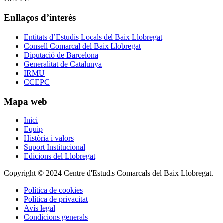
Enllaços d’interès
Entitats d’Estudis Locals del Baix Llobregat
Consell Comarcal del Baix Llobregat
Diputació de Barcelona
Generalitat de Catalunya
IRMU
CCEPC
Mapa web
Inici
Equip
Història i valors
Suport Institucional
Edicions del Llobregat
Copyright © 2024 Centre d'Estudis Comarcals del Baix Llobregat.
Política de cookies
Política de privacitat
Avís legal
Condicions generals