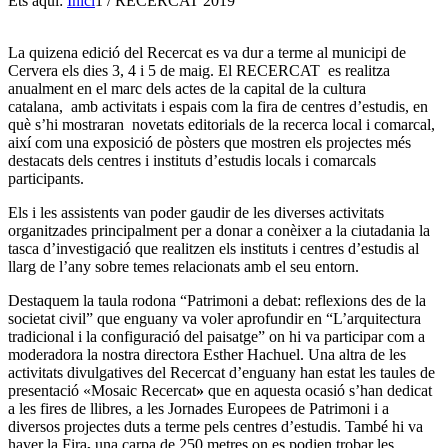
Ets aquí:
Inici
1
/
RECERCAT 2019
La quizena edició del Recercat es va dur a
terme al municipi de
Cervera els dies 3, 4 i 5 de maig. El RECERCAT es realitza
anualment en el marc dels actes de la capital de la cultura
catalana, amb activitats i espais com la fira de centres d’estudis, en
què s’hi mostraran novetats editorials de la recerca local i comarcal,
així com una exposició de pòsters que mostren els projectes més
destacats dels centres i instituts d’estudis locals i comarcals
participants.
Els i les assistents van poder gaudir de les diverses activitats
organitzades principalment per a donar a conèixer a la ciutadania la
tasca d’investigació que realitzen els instituts i centres d’estudis al
llarg de l’any sobre temes relacionats amb el seu entorn.
Destaquem la taula rodona “Patrimoni a debat: reflexions des de la
societat civil” que enguany va voler aprofundir en “L’arquitectura
tradicional i la configuració del paisatge” on hi va participar com a
moderadora la nostra directora Esther Hachuel. Una altra de les
activitats divulgatives del Recercat d’enguany han estat les taules de
presentació «Mosaic Recercat
»
que en aquesta ocasió s’han dedicat
a les fires de llibres, a les Jornades Europees de Patrimoni i a
diversos projectes duts a terme pels centres d’estudis. També hi va
haver la Fira
,
una carpa de 250 metres on es podien trobar les