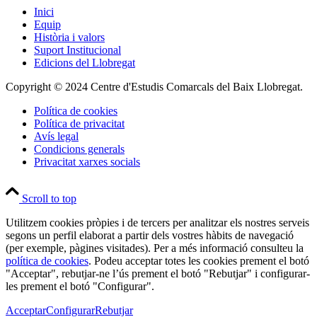
Inici
Equip
Història i valors
Suport Institucional
Edicions del Llobregat
Copyright © 2024 Centre d'Estudis Comarcals del Baix Llobregat.
Política de cookies
Política de privacitat
Avís legal
Condicions generals
Privacitat xarxes socials
Scroll to top
Utilitzem cookies pròpies i de tercers per analitzar els nostres serveis
segons un perfil elaborat a partir dels vostres hàbits de navegació
(per exemple, pàgines visitades). Per a més informació consulteu la
política de cookies
. Podeu acceptar totes les cookies prement el botó
"Acceptar", rebutjar-ne l’ús prement el botó "Rebutjar" i configurar-
les prement el botó "Configurar".
Acceptar
Configurar
Rebutjar