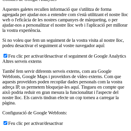
Aquestes galetes recullen informació que s'utilitza de forma
agregada per ajudar-nos a entendre com s'està utilitzant el nostre lloc
web o l'eficàcia de les nostres campanyes de màrqueting, o per
ajudar-nos a personalitzar el nostre lloc web i l'aplicació per millorar
la vostra experiència.
Si no voleu que fem un seguiment de la vostra visita al nostre lloc,
podeu desactivar el seguiment al vostre navegador aquí:
Feu clic per activar/desactivar el seguiment de Google Analytics
Altres serveis externs
També fem servir diferents serveis externs, com ara Google
Webfonts, Google Maps i proveïdors de vídeo externs. Com que
aquests proveïdors poden recopilar dades personals com la vostra
adreça IP, us permetem bloquejar-les aquí. Tingueu en compte que
això podria reduir en gran mesura la funcionalitat i l'aspecte del
nostre lloc. Els canvis tindran efecte un cop torneu a carregar la
pàgina.
Configuració de Google Webfonts:
Feu clic per activar/desactivar