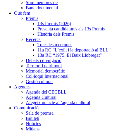
Som membres de
Banc documental
Què fem
Premis
13s Premis (2026)
Presenta candidatures als 13s Premis
Història dels Premis
Recerca
Totes les recerques
11a RC “L’exili i la deportació al BLL”
13a RC “1975. El Baix Llobregat”
Debats i divulgació
Territori i patrimoni
Memorial democràtic
Col·loqui Internacional
Gestió cultural
Agendes
Agenda del CECBLL
Agenda Cultural
Afegeix un acte a l’agenda cultural
Comunicació
Sala de premsa
Butlletí
Notícies
Mitjans