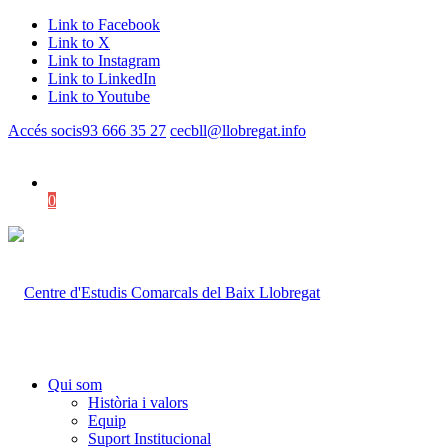
Link to Facebook
Link to X
Link to Instagram
Link to LinkedIn
Link to Youtube
Accés socis
93 666 35 27
cecbll@llobregat.info
0
Shopping Cart
Qui som
Història i valors
Equip
Suport Institucional