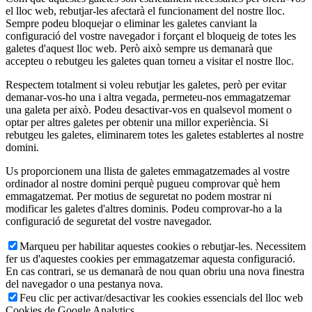
el lloc web, rebutjar-les afectarà el funcionament del nostre lloc.
Sempre podeu bloquejar o eliminar les galetes canviant la
configuració del vostre navegador i forçant el bloqueig de totes les
galetes d'aquest lloc web. Però això sempre us demanarà que
accepteu o rebutgeu les galetes quan torneu a visitar el nostre lloc.
Respectem totalment si voleu rebutjar les galetes, però per evitar
demanar-vos-ho una i altra vegada, permeteu-nos emmagatzemar
una galeta per això. Podeu desactivar-vos en qualsevol moment o
optar per altres galetes per obtenir una millor experiència. Si
rebutgeu les galetes, eliminarem totes les galetes establertes al nostre
domini.
Us proporcionem una llista de galetes emmagatzemades al vostre
ordinador al nostre domini perquè pugueu comprovar què hem
emmagatzemat. Per motius de seguretat no podem mostrar ni
modificar les galetes d'altres dominis. Podeu comprovar-ho a la
configuració de seguretat del vostre navegador.
Marqueu per habilitar aquestes cookies o rebutjar-les. Necessitem
fer us d'aquestes cookies per emmagatzemar aquesta configuració.
En cas contrari, se us demanarà de nou quan obriu una nova finestra
del navegador o una pestanya nova.
Feu clic per activar/desactivar les cookies essencials del lloc web
Cookies de Google Analytics