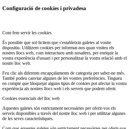
Configuració de cookies i privadesa
Com fem servir les cookies
És possible que sol·licitem que s'estableixin galetes al vostre
dispositiu. Utilitzem cookies per informar-nos quan visiteu els
nostres llocs web, com interactueu amb nosaltres, per enriquir la
vostra experiència d'usuari i per personalitzar la vostra relació amb el
nostre lloc web.
Feu clic als diferents encapçalaments de categoria per saber-ne més.
També podeu canviar algunes de les vostres preferències. Tingueu
en compte que bloquejar alguns tipus de cookies pot afectar la vostra
experiència als nostres llocs web i els serveis que podem oferir.
Cookies essencials del lloc web
Aquestes galetes són estrictament necessàries per oferir-vos els
serveis disponibles a través del nostre lloc web i per utilitzar algunes
de les seves característiques.
Com que aquestes galetes són estrictament necessàries per oferir-vos