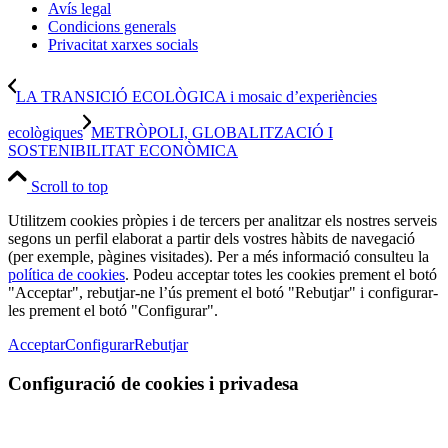
Avís legal
Condicions generals
Privacitat xarxes socials
LA TRANSICIÓ ECOLÒGICA i mosaic d’experiències
ecològiques
METRÒPOLI, GLOBALITZACIÓ I
SOSTENIBILITAT ECONÒMICA
Scroll to top
Utilitzem cookies pròpies i de tercers per analitzar els nostres serveis
segons un perfil elaborat a partir dels vostres hàbits de navegació
(per exemple, pàgines visitades). Per a més informació consulteu la
política de cookies
. Podeu acceptar totes les cookies prement el botó
"Acceptar", rebutjar-ne l’ús prement el botó "Rebutjar" i configurar-
les prement el botó "Configurar".
Acceptar
Configurar
Rebutjar
Configuració de cookies i privadesa