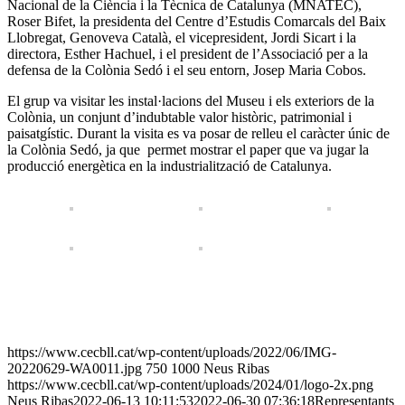
Nacional de la Ciència i la Tècnica de Catalunya (MNATEC),
Roser Bifet, la presidenta del Centre d’Estudis Comarcals del Baix
Llobregat, Genoveva Català, el vicepresident, Jordi Sicart i la
directora, Esther Hachuel, i el president de l’Associació per a la
defensa de la Colònia Sedó i el seu entorn, Josep Maria Cobos.
El grup va visitar les instal·lacions del Museu i els exteriors de la
Colònia, un conjunt d’indubtable valor històric, patrimonial i
paisatgístic. Durant la visita es va posar de relleu el caràcter únic de
la Colònia Sedó, ja que permet mostrar el paper que va jugar la
producció energètica en la industrialització de Catalunya.
https://www.cecbll.cat/wp-content/uploads/2022/06/IMG-
20220629-WA0011.jpg
750
1000
Neus Ribas
https://www.cecbll.cat/wp-content/uploads/2024/01/logo-2x.png
Neus Ribas
2022-06-13 10:11:53
2022-06-30 07:36:18
Representants