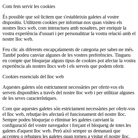
Com fem servir les cookies
És possible que sol·licitem que s'estableixin galetes al vostre
dispositiu. Utilitzem cookies per informar-nos quan visiteu els
nostres llocs web, com interactueu amb nosaltres, per enriquir la
vostra experiència d'usuari i per personalitzar la vostra relació amb el
nostre lloc web.
Feu clic als diferents encapçalaments de categoria per saber-ne més.
També podeu canviar algunes de les vostres preferències. Tingueu
en compte que bloquejar alguns tipus de cookies pot afectar la vostra
experiència als nostres llocs web i els serveis que podem oferir.
Cookies essencials del lloc web
Aquestes galetes són estrictament necessàries per oferir-vos els
serveis disponibles a través del nostre lloc web i per utilitzar algunes
de les seves característiques.
Com que aquestes galetes són estrictament necessàries per oferir-vos
el lloc web, rebutjar-les afectarà el funcionament del nostre lloc.
Sempre podeu bloquejar o eliminar les galetes canviant la
configuració del vostre navegador i forçant el bloqueig de totes les
galetes d'aquest lloc web. Però això sempre us demanarà que
accepteu o rebutgeu les galetes quan torneu a visitar el nostre lloc.