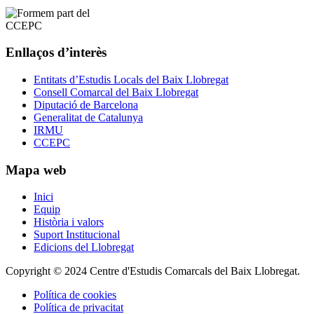
Enllaços d’interès
Entitats d’Estudis Locals del Baix Llobregat
Consell Comarcal del Baix Llobregat
Diputació de Barcelona
Generalitat de Catalunya
IRMU
CCEPC
Mapa web
Inici
Equip
Història i valors
Suport Institucional
Edicions del Llobregat
Copyright © 2024 Centre d'Estudis Comarcals del Baix Llobregat.
Política de cookies
Política de privacitat