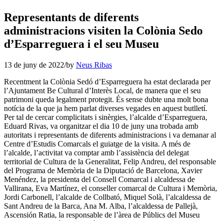
Representants de diferents
administracions visiten la Colònia Sedo
d’Esparreguera i el seu Museu
13 de juny de 2022
/
by
Neus Ribas
Recentment la Colònia Sedó d’Esparreguera ha estat declarada per
l’Ajuntament Be Cultural d’Interès Local, de manera que el seu
patrimoni queda legalment protegit. És sense dubte una molt bona
notícia de la que ja hem parlat diverses vegades en aquest butlletí.
Per tal de cercar complicitats i sinèrgies, l’alcalde d’Esparreguera,
Eduard Rivas, va organitzar el dia 10 de juny una trobada amb
autoritats i representants de diferents administracions i va demanar al
Centre d’Estudis Comarcals el guiatge de la visita. A més de
l’alcalde, l’activitat va comptar amb l’assistència del delegat
territorial de Cultura de la Generalitat, Felip Andreu, del responsable
del Programa de Memòria de la Diputació de Barcelona, Xavier
Menéndez, la presidenta del Consell Comarcal i alcaldessa de
Vallirana, Eva Martínez, el conseller comarcal de Cultura i Memòria,
Jordi Carbonell, l’alcalde de Collbató, Miquel Solà, l’alcaldessa de
Sant Andreu de la Barca, Ana M. Alba, l’alcaldessa de Pallejà,
Ascensión Ratia, la responsable de l’àrea de Públics del Museu