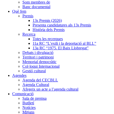
Som membres de
Banc documental
Què fem
Premis
13s Premis (2026)
Presenta candidatures als 13s Premis
Història dels Premis
Recerca
Totes les recerques
11a RC “L’exili i la deportació al BLL”
13a RC “1975. El Baix Llobregat”
Debats i divulgació
Territori i patrimoni
Memorial democràtic
Col·loqui Internacional
Gestió cultural
Agendes
Agenda del CECBLL
Agenda Cultural
Afegeix un acte a l’agenda cultural
Comunicació
Sala de premsa
Butlletí
Notícies
Mitjans