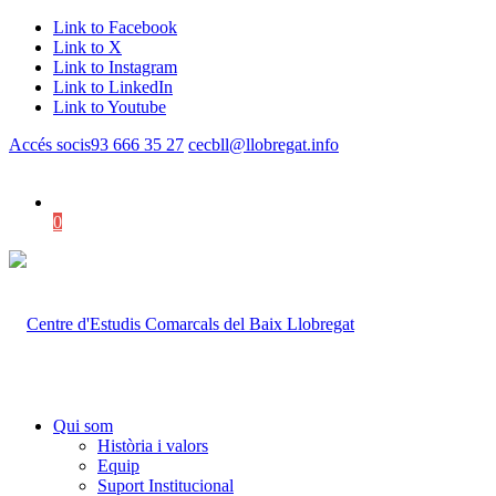
Link to Facebook
Link to X
Link to Instagram
Link to LinkedIn
Link to Youtube
Accés socis
93 666 35 27
cecbll@llobregat.info
0
Shopping Cart
Qui som
Història i valors
Equip
Suport Institucional