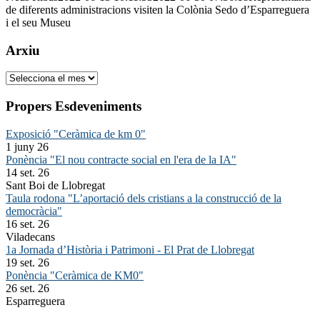
de diferents administracions visiten la Colònia Sedo d’Esparreguera
i el seu Museu
Arxiu
Arxiu
Propers Esdeveniments
Exposició "Ceràmica de km 0"
1 juny 26
Ponència "El nou contracte social en l'era de la IA"
14 set. 26
Sant Boi de Llobregat
Taula rodona "L’aportació dels cristians a la construcció de la
democràcia"
16 set. 26
Viladecans
1a Jornada d’Història i Patrimoni - El Prat de Llobregat
19 set. 26
Ponència "Ceràmica de KM0"
26 set. 26
Esparreguera