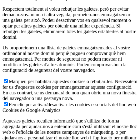
Respectem totalment si voleu rebutjar les galetes, però per evitar
demanar-vos-ho una i altra vegada, permeteu-nos emmagatzemar
una galeta per això. Podeu desactivar-vos en qualsevol moment o
optar per altres galetes per obtenir una millor experiència. Si
rebutgeu les galetes, eliminarem totes les galetes establertes al nostre
domini.
Us proporcionem una llista de galetes emmagatzemades al vostre
ordinador al nostre domini perquè pugueu comprovar què hem
emmagatzemat. Per motius de seguretat no podem mostrar ni
modificar les galetes d'altres dominis. Podeu comprovar-ho a la
configuració de seguretat del vostre navegador.
Marqueu per habilitar aquestes cookies o rebutjar-les. Necessitem
fer us d'aquestes cookies per emmagatzemar aquesta configuració.
En cas contrari, se us demanarà de nou quan obriu una nova finestra
del navegador o una pestanya nova.
Feu clic per activar/desactivar les cookies essencials del lloc web
Cookies de Google Analytics
Aquestes galetes recullen informació que s'utilitza de forma
agregada per ajudar-nos a entendre com s'està utilitzant el nostre lloc
web o l'eficàcia de les nostres campanyes de màrqueting, o per
ajudar-nos a personalitzar el nostre lloc web i l'aplicació per millorar