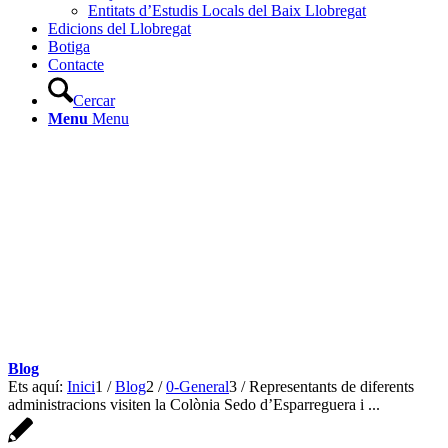
Entitats d’Estudis Locals del Baix Llobregat
Edicions del Llobregat
Botiga
Contacte
Cercar
Menu
Menu
Blog
Ets aquí:
Inici
1
/
Blog
2
/
0-General
3
/
Representants de diferents
administracions visiten la Colònia Sedo d’Esparreguera i ...