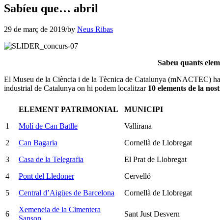
Sabíeu que… abril
29 de març de 2019
/
by
Neus Ribas
Sabeu quants elemen
El Museu de la Ciència i de la Tècnica de Catalunya (mNACTEC) ha estudi
industrial de Catalunya on hi podem localitzar
10 elements de la nos
ELEMENT PATRIMONIAL
MUNICIPI
1
Molí de Can Batlle
Vallirana
2
Can Bagaria
Cornellà de Llobregat
3
Casa de la Telegrafia
El Prat de Llobregat
4
Pont del Lledoner
Cervelló
5
Central d’Aigües de Barcelona
Cornellà de Llobregat
Xemeneia de la Cimentera
6
Sant Just Desvern
Sanson