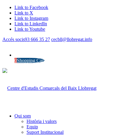
Link to Facebook
Link to X
Link to Instagram
Link to LinkedIn
Link to Youtube
Accés socis
93 666 35 27
cecbll@llobregat.info
0
Shopping Cart
Qui som
Història i valors
Equip
Suport Institucional