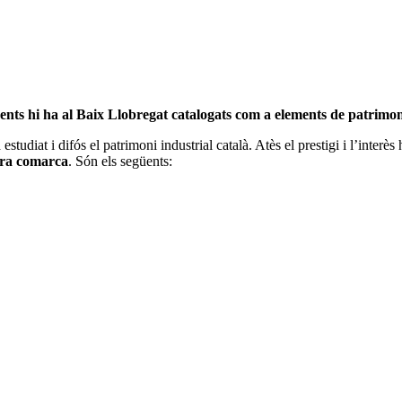
ts hi ha al Baix Llobregat catalogats com a elements de patrimon
at i difós el patrimoni industrial català. Atès el prestigi i l’interès h
tra comarca
. Són els següents: