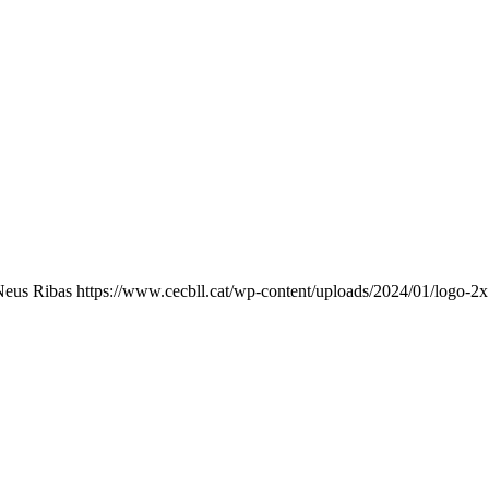
Neus Ribas
https://www.cecbll.cat/wp-content/uploads/2024/01/logo-2