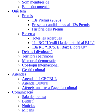
Som membres de
Banc documental
Què fem
Premis
13s Premis (2026)
Presenta candidatures als 13s Premis
Història dels Premis
Recerca
Totes les recerques
11a RC “L’exili i la deportació al BLL”
13a RC “1975. El Baix Llobregat”
Debats i divulgació
Territori i patrimoni
Memorial democràtic
Col·loqui Internacional
Gestió cultural
Agendes
Agenda del CECBLL
Agenda Cultural
Afegeix un acte a l’agenda cultural
Comunicació
Sala de premsa
Butlletí
Notícies
Mitjans