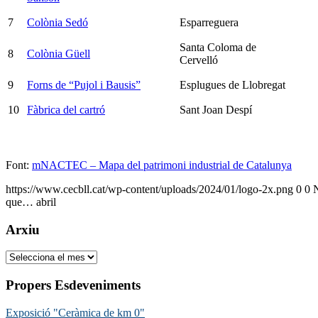
7
Colònia Sedó
Esparreguera
Santa Coloma de
8
Colònia Güell
Cervelló
9
Forns de “Pujol i Bausis”
Esplugues de Llobregat
10
Fàbrica del cartró
Sant Joan Despí
Font:
mNACTEC – Mapa del patrimoni industrial de Catalunya
https://www.cecbll.cat/wp-content/uploads/2024/01/logo-2x.png
0
0
que… abril
Arxiu
Arxiu
Propers Esdeveniments
Exposició "Ceràmica de km 0"