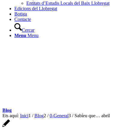
Entitats d’Estudis Locals del Baix Llobregat
Edicions del Llobregat
Botiga
Contacte
Cercar
Menu
Menu
Blog
Ets aquí:
Inici
1
/
Blog
2
/
0-General
3
/
Sabíeu que… abril