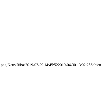
x.png
Neus Ribas
2019-03-29 14:45:52
2019-04-30 13:02:25
Sabíeu