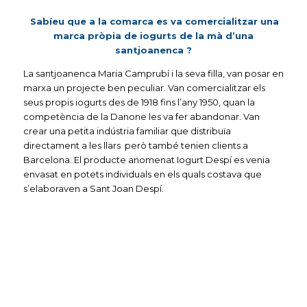
Sabíeu que a la comarca es va comercialitzar una
marca pròpia de iogurts
de la mà d’una
santjoanenca
?
La santjoanenca Maria Camprubí i la seva filla, van posar en
marxa un projecte ben peculiar. Van comercialitzar els
seus propis iogurts des de 1918 fins l’any 1950, quan la
competència de la Danone les va fer abandonar. Van
crear una petita indústria familiar que distribuïa
directament a les llars però també tenien clients a
Barcelona. El producte anomenat Iogurt Despí es venia
envasat en potets individuals en els quals costava que
s’elaboraven a Sant Joan Despí.