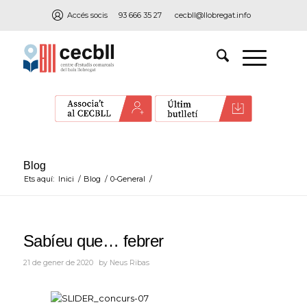
Accés socis
93 666 35 27
cecbll@llobregat.info
Blog
Ets aquí:
Inici
/
Blog
/
0-General
/
Sabíeu que… febrer
21 de gener de 2020
by
Neus Ribas