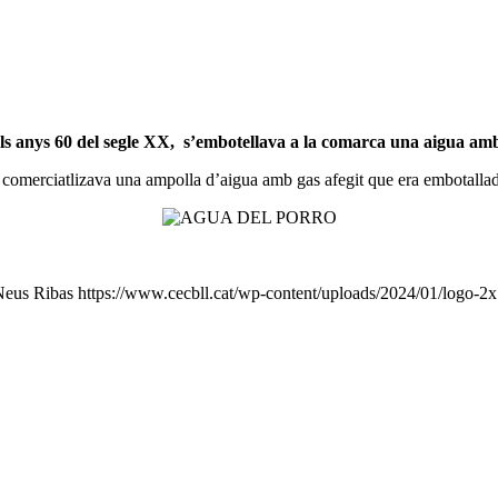
 els anys 60 del segle XX, s’embotellava a la comarca una aigua a
comerciatlizava una ampolla d’aigua amb gas afegit que era embotallada 
Neus Ribas
https://www.cecbll.cat/wp-content/uploads/2024/01/logo-2