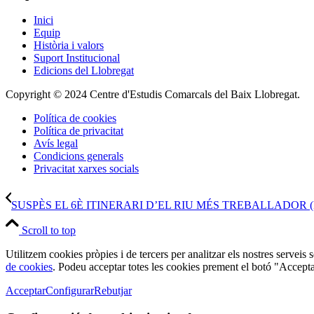
Inici
Equip
Història i valors
Suport Institucional
Edicions del Llobregat
Copyright © 2024 Centre d'Estudis Comarcals del Baix Llobregat.
Política de cookies
Política de privacitat
Avís legal
Condicions generals
Privacitat xarxes socials
SUSPÈS EL 6È ITINERARI D’EL RIU MÉS TREBALLADOR 
Scroll to top
Utilitzem cookies pròpies i de tercers per analitzar els nostres serveis
de cookies
. Podeu acceptar totes les cookies prement el botó "Accepta
Acceptar
Configurar
Rebutjar