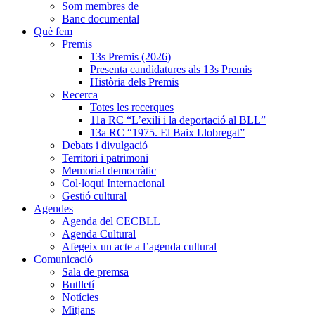
Som membres de
Banc documental
Què fem
Premis
13s Premis (2026)
Presenta candidatures als 13s Premis
Història dels Premis
Recerca
Totes les recerques
11a RC “L’exili i la deportació al BLL”
13a RC “1975. El Baix Llobregat”
Debats i divulgació
Territori i patrimoni
Memorial democràtic
Col·loqui Internacional
Gestió cultural
Agendes
Agenda del CECBLL
Agenda Cultural
Afegeix un acte a l’agenda cultural
Comunicació
Sala de premsa
Butlletí
Notícies
Mitjans