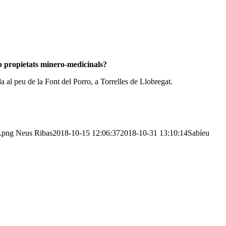
mb propietats minero-medicinals?
al peu de la Font del Porro, a Torrelles de Llobregat.
x.png
Neus Ribas
2018-10-15 12:06:37
2018-10-31 13:10:14
Sabíeu