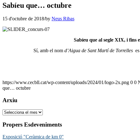
Sabíeu que… octubre
15 d'octubre de 2018
/
by
Neus Ribas
Sabíeu que al segle XIX, i fins
Sí, amb el nom
d’Aigua de Sant Martí de Torrelles
es 
https://www.cecbll.cat/wp-content/uploads/2024/01/logo-2x.png
0
0
que… octubre
Arxiu
Arxiu
Propers Esdeveniments
Exposició "Ceràmica de km 0"