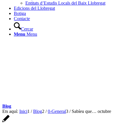
Entitats d’Estudis Locals del Baix Llobregat
Edicions del Llobregat
Botiga
Contacte
Cercar
Menu
Menu
Blog
Ets aquí:
Inici
1
/
Blog
2
/
0-General
3
/
Sabíeu que… octubre