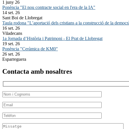
1 juny 26
Ponència "El nou contracte social en l'era de la IA"
14 set. 26
Sant Boi de Llobregat
Taula rodona "L’aportació dels cristians a la construcció de la democr
16 set. 26
Viladecans
1a Jornada d’Història i Patrimoni - El Prat de Llobregat
19 set. 26
Ponència "Ceràmica de KM0"
26 set. 26
Esparreguera
Contacta amb nosaltres