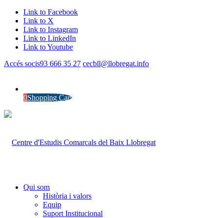
Link to Facebook
Link to X
Link to Instagram
Link to LinkedIn
Link to Youtube
Accés socis
93 666 35 27
cecbll@llobregat.info
0
Shopping Cart
Qui som
Història i valors
Equip
Suport Institucional