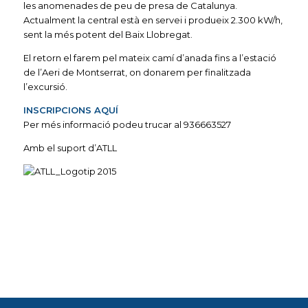
les anomenades de peu de presa de Catalunya.
Actualment la central està en servei i produeix 2.300 kW/h,
sent la més potent del Baix Llobregat.
El retorn el farem pel mateix camí d’anada fins a l’estació
de l’Aeri de Montserrat, on donarem per finalitzada
l’excursió.
INSCRIPCIONS AQUÍ
Per més informació podeu trucar al 936663527
Amb el suport d’ATLL