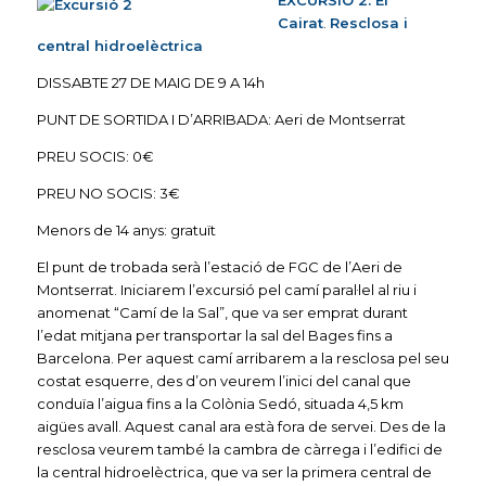
EXCURSIÓ 2. El
Cairat
.
Resclosa i
central hidroelèctrica
DISSABTE 27 DE MAIG DE 9 A 14h
PUNT DE SORTIDA I D’ARRIBADA: Aeri de Montserrat
PREU SOCIS: 0€
PREU NO SOCIS: 3€
Menors de 14 anys: gratuït
El punt de trobada serà l’estació de FGC de l’Aeri de
Montserrat. Iniciarem l’excursió pel camí paral·lel al riu i
anomenat “Camí de la Sal”, que va ser emprat durant
l’edat mitjana per transportar la sal del Bages fins a
Barcelona. Per aquest camí arribarem a la resclosa pel seu
costat esquerre, des d’on veurem l’inici del canal que
conduïa l’aigua fins a la Colònia Sedó, situada 4,5 km
aigües avall. Aquest canal ara està fora de servei. Des de la
resclosa veurem també la cambra de càrrega i l’edifici de
la central hidroelèctrica, que va ser la primera central de