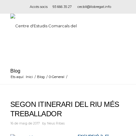
Accés socis
93 666 35 27
cecbll@llobregat.info
Blog
Ets aquí:
Inici
/
Blog
/
0-General
/
SEGON ITINERARI DEL RIU MÉS
TREBALLADOR
16 de maig de 2017
by
Neus Ribas