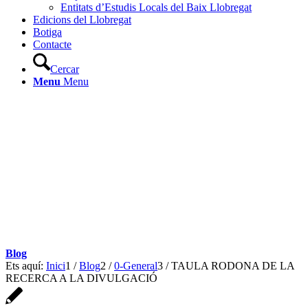
Entitats d’Estudis Locals del Baix Llobregat
Edicions del Llobregat
Botiga
Contacte
Cercar
Menu
Menu
Blog
Ets aquí:
Inici
1
/
Blog
2
/
0-General
3
/
TAULA RODONA DE LA
RECERCA A LA DIVULGACIÓ