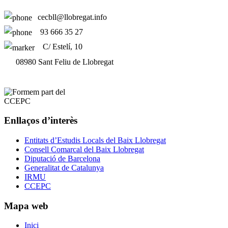
cecbll@llobregat.info
93 666 35 27
C/ Estelí, 10
08980 Sant Feliu de Llobregat
Enllaços d’interès
Entitats d’Estudis Locals del Baix Llobregat
Consell Comarcal del Baix Llobregat
Diputació de Barcelona
Generalitat de Catalunya
IRMU
CCEPC
Mapa web
Inici