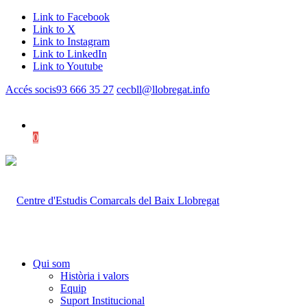
Link to Facebook
Link to X
Link to Instagram
Link to LinkedIn
Link to Youtube
Accés socis
93 666 35 27
cecbll@llobregat.info
0
Shopping Cart
Qui som
Història i valors
Equip
Suport Institucional