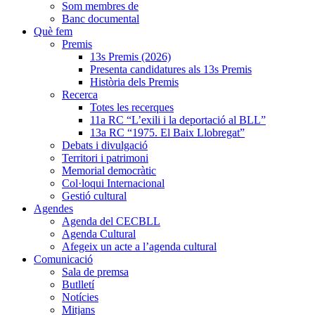
Som membres de
Banc documental
Què fem
Premis
13s Premis (2026)
Presenta candidatures als 13s Premis
Història dels Premis
Recerca
Totes les recerques
11a RC “L’exili i la deportació al BLL”
13a RC “1975. El Baix Llobregat”
Debats i divulgació
Territori i patrimoni
Memorial democràtic
Col·loqui Internacional
Gestió cultural
Agendes
Agenda del CECBLL
Agenda Cultural
Afegeix un acte a l’agenda cultural
Comunicació
Sala de premsa
Butlletí
Notícies
Mitjans