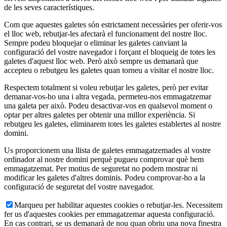
de les seves característiques.
Com que aquestes galetes són estrictament necessàries per oferir-vos
el lloc web, rebutjar-les afectarà el funcionament del nostre lloc.
Sempre podeu bloquejar o eliminar les galetes canviant la
configuració del vostre navegador i forçant el bloqueig de totes les
galetes d'aquest lloc web. Però això sempre us demanarà que
accepteu o rebutgeu les galetes quan torneu a visitar el nostre lloc.
Respectem totalment si voleu rebutjar les galetes, però per evitar
demanar-vos-ho una i altra vegada, permeteu-nos emmagatzemar
una galeta per això. Podeu desactivar-vos en qualsevol moment o
optar per altres galetes per obtenir una millor experiència. Si
rebutgeu les galetes, eliminarem totes les galetes establertes al nostre
domini.
Us proporcionem una llista de galetes emmagatzemades al vostre
ordinador al nostre domini perquè pugueu comprovar què hem
emmagatzemat. Per motius de seguretat no podem mostrar ni
modificar les galetes d'altres dominis. Podeu comprovar-ho a la
configuració de seguretat del vostre navegador.
Marqueu per habilitar aquestes cookies o rebutjar-les. Necessitem
fer us d'aquestes cookies per emmagatzemar aquesta configuració.
En cas contrari, se us demanarà de nou quan obriu una nova finestra