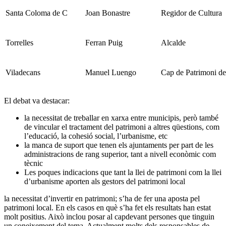
Santa Coloma de C
Joan Bonastre
Regidor de Cultura
Torrelles
Ferran Puig
Alcalde
Viladecans
Manuel Luengo
Cap de Patrimoni de
El debat va destacar:
la necessitat de treballar en xarxa entre municipis, però també
de vincular el tractament del patrimoni a altres qüestions, com
l’educació, la cohesió social, l’urbanisme, etc
la manca de suport que tenen els ajuntaments per part de les
administracions de rang superior, tant a nivell econòmic com
tècnic
Les poques indicacions que tant la llei de patrimoni com la llei
d’urbanisme aporten als gestors del patrimoni local
la necessitat d’invertir en patrimoni; s’ha de fer una aposta pel
patrimoni local. En els casos en què s’ha fet els resultats han estat
molt positius. Això inclou posar al capdevant persones que tinguin
un coneixement del tema. Actualment molts dels responsables de