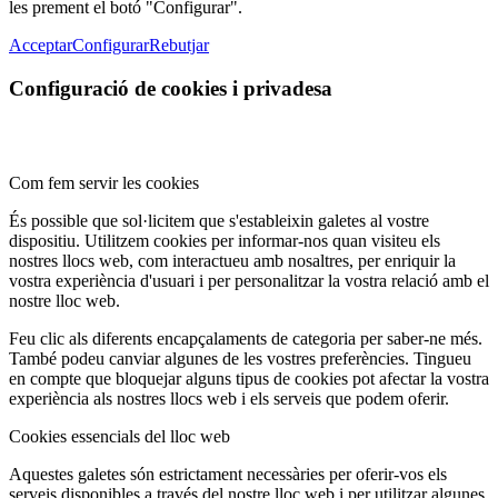
les prement el botó "Configurar".
Acceptar
Configurar
Rebutjar
Configuració de cookies i privadesa
Com fem servir les cookies
És possible que sol·licitem que s'estableixin galetes al vostre
dispositiu. Utilitzem cookies per informar-nos quan visiteu els
nostres llocs web, com interactueu amb nosaltres, per enriquir la
vostra experiència d'usuari i per personalitzar la vostra relació amb el
nostre lloc web.
Feu clic als diferents encapçalaments de categoria per saber-ne més.
També podeu canviar algunes de les vostres preferències. Tingueu
en compte que bloquejar alguns tipus de cookies pot afectar la vostra
experiència als nostres llocs web i els serveis que podem oferir.
Cookies essencials del lloc web
Aquestes galetes són estrictament necessàries per oferir-vos els
serveis disponibles a través del nostre lloc web i per utilitzar algunes