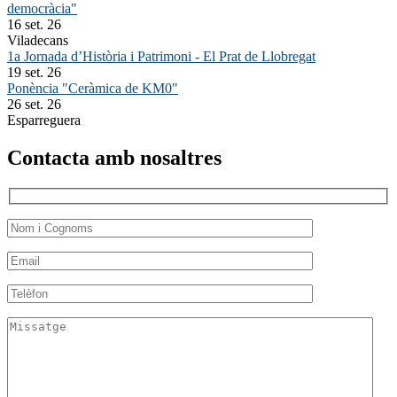
democràcia"
16 set. 26
Viladecans
1a Jornada d’Història i Patrimoni - El Prat de Llobregat
19 set. 26
Ponència "Ceràmica de KM0"
26 set. 26
Esparreguera
Contacta amb nosaltres