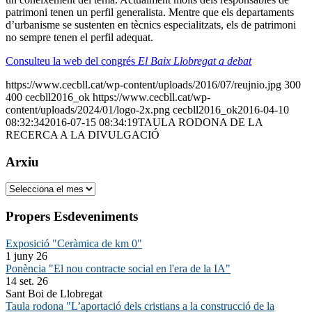
patrimoni tenen un perfil generalista. Mentre que els departaments
d’urbanisme se sustenten en tècnics especialitzats, els de patrimoni
no sempre tenen el perfil adequat.
Consulteu la web del congrés
El Baix Llobregat a debat
https://www.cecbll.cat/wp-content/uploads/2016/07/reujnio.jpg
300
400
cecbll2016_ok
https://www.cecbll.cat/wp-
content/uploads/2024/01/logo-2x.png
cecbll2016_ok
2016-04-10
08:32:34
2016-07-15 08:34:19
TAULA RODONA DE LA
RECERCA A LA DIVULGACIÓ
Arxiu
Arxiu
Propers Esdeveniments
Exposició "Ceràmica de km 0"
1 juny 26
Ponència "El nou contracte social en l'era de la IA"
14 set. 26
Sant Boi de Llobregat
Taula rodona "L’aportació dels cristians a la construcció de la