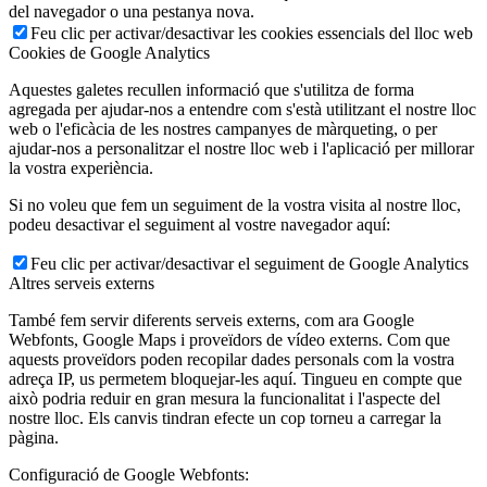
del navegador o una pestanya nova.
Feu clic per activar/desactivar les cookies essencials del lloc web
Cookies de Google Analytics
Aquestes galetes recullen informació que s'utilitza de forma
agregada per ajudar-nos a entendre com s'està utilitzant el nostre lloc
web o l'eficàcia de les nostres campanyes de màrqueting, o per
ajudar-nos a personalitzar el nostre lloc web i l'aplicació per millorar
la vostra experiència.
Si no voleu que fem un seguiment de la vostra visita al nostre lloc,
podeu desactivar el seguiment al vostre navegador aquí:
Feu clic per activar/desactivar el seguiment de Google Analytics
Altres serveis externs
També fem servir diferents serveis externs, com ara Google
Webfonts, Google Maps i proveïdors de vídeo externs. Com que
aquests proveïdors poden recopilar dades personals com la vostra
adreça IP, us permetem bloquejar-les aquí. Tingueu en compte que
això podria reduir en gran mesura la funcionalitat i l'aspecte del
nostre lloc. Els canvis tindran efecte un cop torneu a carregar la
pàgina.
Configuració de Google Webfonts: