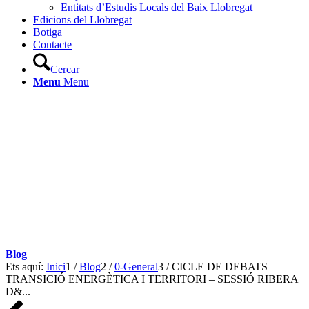
Entitats d’Estudis Locals del Baix Llobregat
Edicions del Llobregat
Botiga
Contacte
Cercar
Menu
Menu
Blog
Ets aquí:
Inici
1
/
Blog
2
/
0-General
3
/
CICLE DE DEBATS
TRANSICIÓ ENERGÈTICA I TERRITORI – SESSIÓ RIBERA
D&...