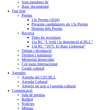
Som membres de
Banc documental
Què fem
Premis
13s Premis (2026)
Presenta candidatures als 13s Premis
Història dels Premis
Recerca
Totes les recerques
11a RC “L’exili i la deportació al BLL”
13a RC “1975. El Baix Llobregat”
Debats i divulgació
Territori i patrimoni
Memorial democràtic
Col·loqui Internacional
Gestió cultural
Agendes
Agenda del CECBLL
Agenda Cultural
Afegeix un acte a l’agenda cultural
Comunicació
Sala de premsa
Butlletí
Notícies
Mitjans