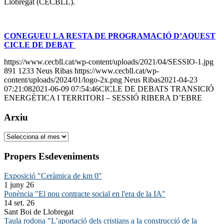
Llobregat (CECBLL).
CONEGUEU LA RESTA DE PROGRAMACIÓ D’AQUEST
CICLE DE DEBAT
https://www.cecbll.cat/wp-content/uploads/2021/04/SESSIO-1.jpg
891
1233
Neus Ribas
https://www.cecbll.cat/wp-
content/uploads/2024/01/logo-2x.png
Neus Ribas
2021-04-23
07:21:08
2021-06-09 07:54:46
CICLE DE DEBATS TRANSICIÓ
ENERGÈTICA I TERRITORI – SESSIÓ RIBERA D’EBRE
Arxiu
Arxiu
Propers Esdeveniments
Exposició "Ceràmica de km 0"
1 juny 26
Ponència "El nou contracte social en l'era de la IA"
14 set. 26
Sant Boi de Llobregat
Taula rodona "L’aportació dels cristians a la construcció de la