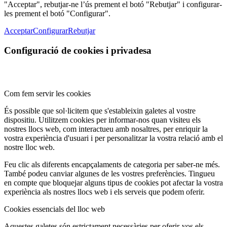
"Acceptar", rebutjar-ne l’ús prement el botó "Rebutjar" i configurar-
les prement el botó "Configurar".
Acceptar
Configurar
Rebutjar
Configuració de cookies i privadesa
Com fem servir les cookies
És possible que sol·licitem que s'estableixin galetes al vostre
dispositiu. Utilitzem cookies per informar-nos quan visiteu els
nostres llocs web, com interactueu amb nosaltres, per enriquir la
vostra experiència d'usuari i per personalitzar la vostra relació amb el
nostre lloc web.
Feu clic als diferents encapçalaments de categoria per saber-ne més.
També podeu canviar algunes de les vostres preferències. Tingueu
en compte que bloquejar alguns tipus de cookies pot afectar la vostra
experiència als nostres llocs web i els serveis que podem oferir.
Cookies essencials del lloc web
Aquestes galetes són estrictament necessàries per oferir-vos els