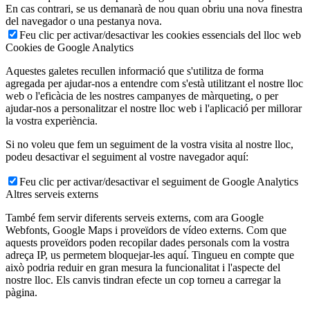
En cas contrari, se us demanarà de nou quan obriu una nova finestra
del navegador o una pestanya nova.
Feu clic per activar/desactivar les cookies essencials del lloc web
Cookies de Google Analytics
Aquestes galetes recullen informació que s'utilitza de forma
agregada per ajudar-nos a entendre com s'està utilitzant el nostre lloc
web o l'eficàcia de les nostres campanyes de màrqueting, o per
ajudar-nos a personalitzar el nostre lloc web i l'aplicació per millorar
la vostra experiència.
Si no voleu que fem un seguiment de la vostra visita al nostre lloc,
podeu desactivar el seguiment al vostre navegador aquí:
Feu clic per activar/desactivar el seguiment de Google Analytics
Altres serveis externs
També fem servir diferents serveis externs, com ara Google
Webfonts, Google Maps i proveïdors de vídeo externs. Com que
aquests proveïdors poden recopilar dades personals com la vostra
adreça IP, us permetem bloquejar-les aquí. Tingueu en compte que
això podria reduir en gran mesura la funcionalitat i l'aspecte del
nostre lloc. Els canvis tindran efecte un cop torneu a carregar la
pàgina.