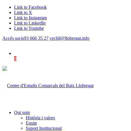
Link to Facebook
Link to X
Link to Instagram
Link to LinkedIn
Link to Youtube
Accés socis
93 666 35 27
cecbll@llobregat.info
0
Shopping Cart
Qui som
Història i valors
Equip
Suport Institucional