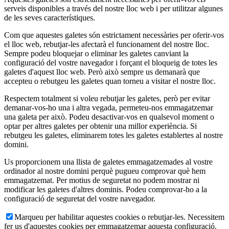
serveis disponibles a través del nostre lloc web i per utilitzar algunes
de les seves característiques.
Com que aquestes galetes són estrictament necessàries per oferir-vos
el lloc web, rebutjar-les afectarà el funcionament del nostre lloc.
Sempre podeu bloquejar o eliminar les galetes canviant la
configuració del vostre navegador i forçant el bloqueig de totes les
galetes d'aquest lloc web. Però això sempre us demanarà que
accepteu o rebutgeu les galetes quan torneu a visitar el nostre lloc.
Respectem totalment si voleu rebutjar les galetes, però per evitar
demanar-vos-ho una i altra vegada, permeteu-nos emmagatzemar
una galeta per això. Podeu desactivar-vos en qualsevol moment o
optar per altres galetes per obtenir una millor experiència. Si
rebutgeu les galetes, eliminarem totes les galetes establertes al nostre
domini.
Us proporcionem una llista de galetes emmagatzemades al vostre
ordinador al nostre domini perquè pugueu comprovar què hem
emmagatzemat. Per motius de seguretat no podem mostrar ni
modificar les galetes d'altres dominis. Podeu comprovar-ho a la
configuració de seguretat del vostre navegador.
Marqueu per habilitar aquestes cookies o rebutjar-les. Necessitem
fer us d'aquestes cookies per emmagatzemar aquesta configuració.