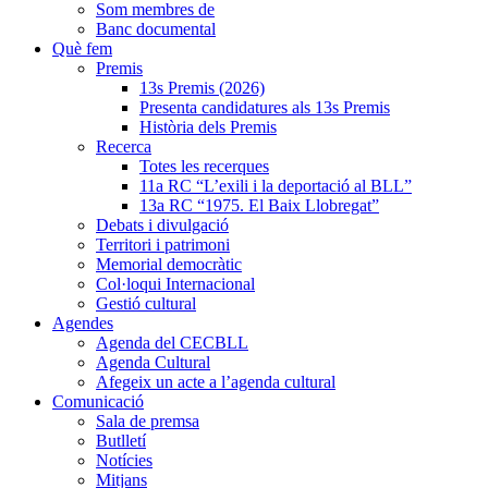
Som membres de
Banc documental
Què fem
Premis
13s Premis (2026)
Presenta candidatures als 13s Premis
Història dels Premis
Recerca
Totes les recerques
11a RC “L’exili i la deportació al BLL”
13a RC “1975. El Baix Llobregat”
Debats i divulgació
Territori i patrimoni
Memorial democràtic
Col·loqui Internacional
Gestió cultural
Agendes
Agenda del CECBLL
Agenda Cultural
Afegeix un acte a l’agenda cultural
Comunicació
Sala de premsa
Butlletí
Notícies
Mitjans