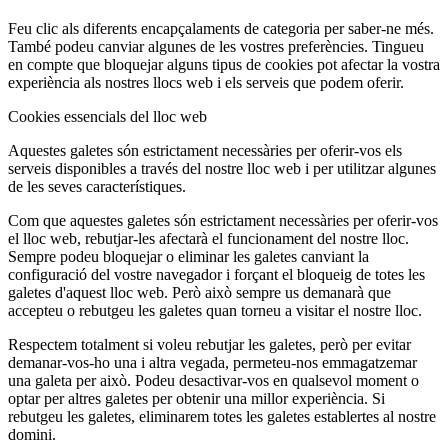
Feu clic als diferents encapçalaments de categoria per saber-ne més.
També podeu canviar algunes de les vostres preferències. Tingueu
en compte que bloquejar alguns tipus de cookies pot afectar la vostra
experiència als nostres llocs web i els serveis que podem oferir.
Cookies essencials del lloc web
Aquestes galetes són estrictament necessàries per oferir-vos els
serveis disponibles a través del nostre lloc web i per utilitzar algunes
de les seves característiques.
Com que aquestes galetes són estrictament necessàries per oferir-vos
el lloc web, rebutjar-les afectarà el funcionament del nostre lloc.
Sempre podeu bloquejar o eliminar les galetes canviant la
configuració del vostre navegador i forçant el bloqueig de totes les
galetes d'aquest lloc web. Però això sempre us demanarà que
accepteu o rebutgeu les galetes quan torneu a visitar el nostre lloc.
Respectem totalment si voleu rebutjar les galetes, però per evitar
demanar-vos-ho una i altra vegada, permeteu-nos emmagatzemar
una galeta per això. Podeu desactivar-vos en qualsevol moment o
optar per altres galetes per obtenir una millor experiència. Si
rebutgeu les galetes, eliminarem totes les galetes establertes al nostre
domini.