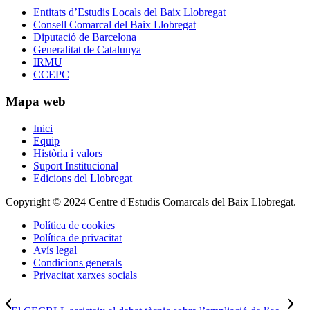
Entitats d’Estudis Locals del Baix Llobregat
Consell Comarcal del Baix Llobregat
Diputació de Barcelona
Generalitat de Catalunya
IRMU
CCEPC
Mapa web
Inici
Equip
Història i valors
Suport Institucional
Edicions del Llobregat
Copyright © 2024 Centre d'Estudis Comarcals del Baix Llobregat.
Política de cookies
Política de privacitat
Avís legal
Condicions generals
Privacitat xarxes socials