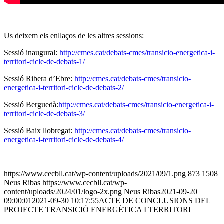
Us deixem els enllaços de les altres sessions:
Sessió inaugural:
http://cmes.cat/debats-cmes/transicio-energetica-i-
territori-cicle-de-debats-1/
Sessió Ribera d’Ebre:
http://cmes.cat/debats-cmes/transicio-
energetica-i-territori-cicle-de-debats-2/
Sessió Berguedà:
http://cmes.cat/debats-cmes/transicio-energetica-i-
territori-cicle-de-debats-3/
Sessió Baix llobregat:
http://cmes.cat/debats-cmes/transicio-
energetica-i-territori-cicle-de-debats-4/
https://www.cecbll.cat/wp-content/uploads/2021/09/1.png
873
1508
Neus Ribas
https://www.cecbll.cat/wp-
content/uploads/2024/01/logo-2x.png
Neus Ribas
2021-09-20
09:00:01
2021-09-30 10:17:55
ACTE DE CONCLUSIONS DEL
PROJECTE TRANSICIÓ ENERGÈTICA I TERRITORI