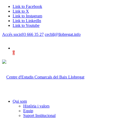
Link to Facebook
Link to X
Link to Instagram
Link to LinkedIn
Link to Youtube
Accés socis
93 666 35 27
cecbll@llobregat.info
0
Shopping Cart
Qui som
Història i valors
Equip
Suport Institucional