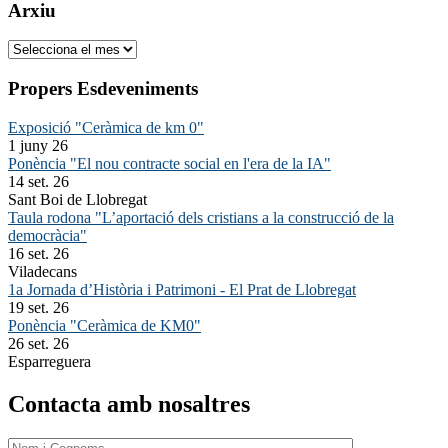
Arxiu
Arxiu
Propers Esdeveniments
Exposició "Ceràmica de km 0"
1 juny 26
Ponència "El nou contracte social en l'era de la IA"
14 set. 26
Sant Boi de Llobregat
Taula rodona "L’aportació dels cristians a la construcció de la
democràcia"
16 set. 26
Viladecans
1a Jornada d’Història i Patrimoni - El Prat de Llobregat
19 set. 26
Ponència "Ceràmica de KM0"
26 set. 26
Esparreguera
Contacta amb nosaltres