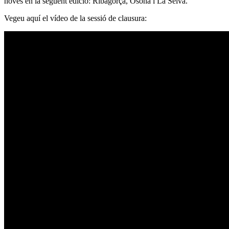
noves en la següent edició: Ribagorça, Osona i La Selva.
Vegeu aquí el vídeo de la sessió de clausura: