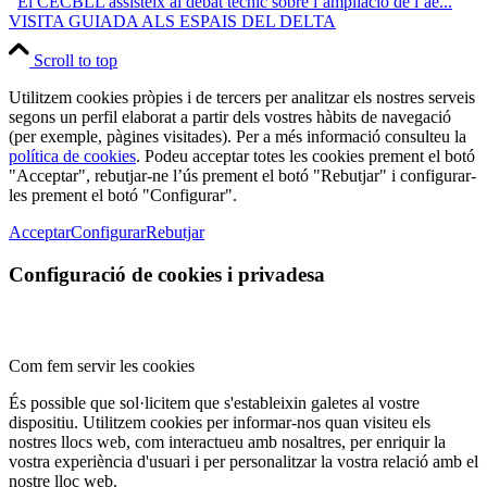
El CECBLL assisteix al debat tècnic sobre l’ampliació de l’ae...
VISITA GUIADA ALS ESPAIS DEL DELTA
Scroll to top
Utilitzem cookies pròpies i de tercers per analitzar els nostres serveis
segons un perfil elaborat a partir dels vostres hàbits de navegació
(per exemple, pàgines visitades). Per a més informació consulteu la
política de cookies
. Podeu acceptar totes les cookies prement el botó
"Acceptar", rebutjar-ne l’ús prement el botó "Rebutjar" i configurar-
les prement el botó "Configurar".
Acceptar
Configurar
Rebutjar
Configuració de cookies i privadesa
Com fem servir les cookies
És possible que sol·licitem que s'estableixin galetes al vostre
dispositiu. Utilitzem cookies per informar-nos quan visiteu els
nostres llocs web, com interactueu amb nosaltres, per enriquir la
vostra experiència d'usuari i per personalitzar la vostra relació amb el
nostre lloc web.