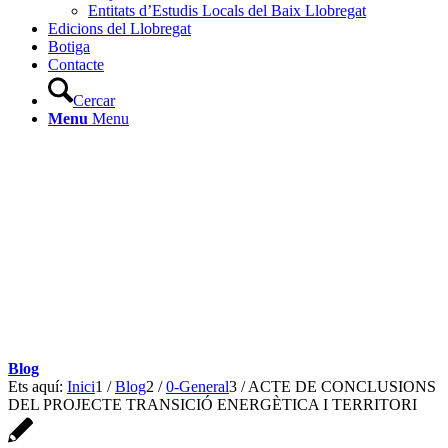
Entitats d’Estudis Locals del Baix Llobregat
Edicions del Llobregat
Botiga
Contacte
Cercar
Menu
Menu
Blog
Ets aquí:
Inici
1
/
Blog
2
/
0-General
3
/
ACTE DE CONCLUSIONS
DEL PROJECTE TRANSICIÓ ENERGÈTICA I TERRITORI