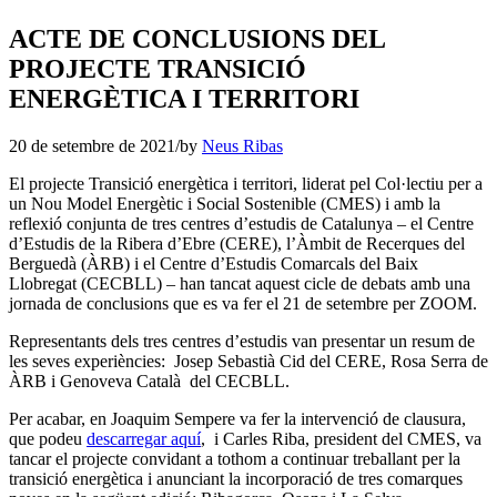
ACTE DE CONCLUSIONS DEL
PROJECTE TRANSICIÓ
ENERGÈTICA I TERRITORI
20 de setembre de 2021
/
by
Neus Ribas
El projecte Transició energètica i territori, liderat pel Col·lectiu per a
un Nou Model Energètic i Social Sostenible (CMES) i amb la
reflexió conjunta de tres centres d’estudis de Catalunya – el Centre
d’Estudis de la Ribera d’Ebre (CERE), l’Àmbit de Recerques del
Berguedà (ÀRB) i el Centre d’Estudis Comarcals del Baix
Llobregat (CECBLL) – han tancat aquest cicle de debats amb una
jornada de conclusions que es va fer el 21 de setembre per ZOOM.
Representants dels tres centres d’estudis van presentar un resum de
les seves experiències: Josep Sebastià Cid del CERE, Rosa Serra de
ÀRB i Genoveva Català del CECBLL.
Per acabar, en Joaquim Sempere va fer la intervenció de clausura,
que podeu
descarregar aquí
, i Carles Riba, president del CMES, va
tancar el projecte convidant a tothom a continuar treballant per la
transició energètica i anunciant la incorporació de tres comarques