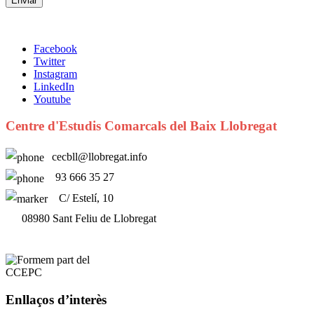
Facebook
Twitter
Instagram
LinkedIn
Youtube
Centre d'Estudis Comarcals del Baix Llobregat
cecbll@llobregat.info
93 666 35 27
C/ Estelí, 10
08980 Sant Feliu de Llobregat
Enllaços d’interès