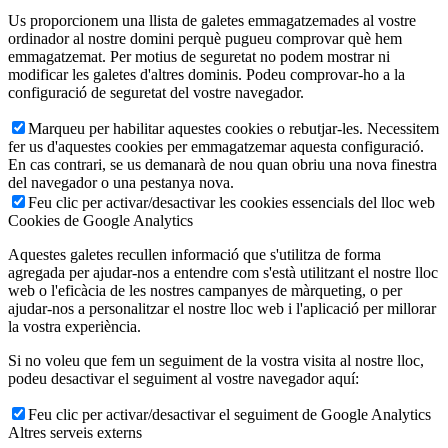
Us proporcionem una llista de galetes emmagatzemades al vostre
ordinador al nostre domini perquè pugueu comprovar què hem
emmagatzemat. Per motius de seguretat no podem mostrar ni
modificar les galetes d'altres dominis. Podeu comprovar-ho a la
configuració de seguretat del vostre navegador.
Marqueu per habilitar aquestes cookies o rebutjar-les. Necessitem
fer us d'aquestes cookies per emmagatzemar aquesta configuració.
En cas contrari, se us demanarà de nou quan obriu una nova finestra
del navegador o una pestanya nova.
Feu clic per activar/desactivar les cookies essencials del lloc web
Cookies de Google Analytics
Aquestes galetes recullen informació que s'utilitza de forma
agregada per ajudar-nos a entendre com s'està utilitzant el nostre lloc
web o l'eficàcia de les nostres campanyes de màrqueting, o per
ajudar-nos a personalitzar el nostre lloc web i l'aplicació per millorar
la vostra experiència.
Si no voleu que fem un seguiment de la vostra visita al nostre lloc,
podeu desactivar el seguiment al vostre navegador aquí:
Feu clic per activar/desactivar el seguiment de Google Analytics
Altres serveis externs