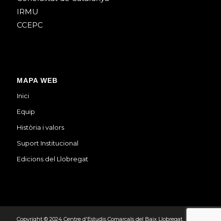
IRMU
CCEPC
MAPA WEB
Inici
Equip
Història i valors
Suport Institucional
Edicions del Llobregat
Copyright © 2024 Centre d'Estudis Comarcals del Baix Llobregat.