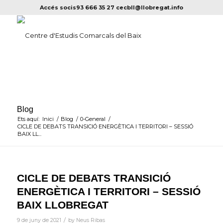
Accés socis
93 666 35 27
cecbll@llobregat.info
Blog
Ets aquí:
Inici
/
Blog
/
0-General
/
CICLE DE DEBATS TRANSICIÓ ENERGÈTICA I TERRITORI – SESSIÓ
BAIX LL...
CICLE DE DEBATS TRANSICIÓ
ENERGÈTICA I TERRITORI – SESSIÓ
BAIX LLOBREGAT
/
9 de juny de 2021
by
Neus Ribas