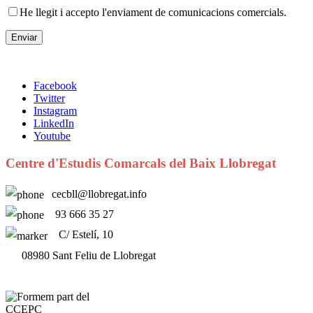
He llegit i accepto l'enviament de comunicacions comercials.
Facebook
Twitter
Instagram
LinkedIn
Youtube
Centre d'Estudis Comarcals del Baix Llobregat
cecbll@llobregat.info
93 666 35 27
C/ Estelí, 10
08980 Sant Feliu de Llobregat