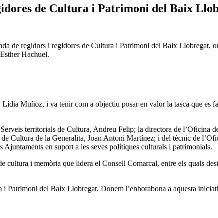
gidores de Cultura i Patrimoni del Baix Ll
ada de regidors i regidores de Cultura i Patrimoni del Baix Llobregat, o
a Esther Hachuel.
 Lídia Muñoz, i va tenir com a objectiu posar en valor la tasca que es fa
Serveis territorials de Cultura, Andreu Felip; la directora de l’Oficina d
 Cultura de la Generalita, Joan Antoni Martínez; i del tècnic de l’Ofic
ls Ajuntaments en suport a les seves polítiques culturals i patrimonials.
 de cultura i memòria que lidera el Consell Comarcal, entre els quals 
ura i Patrimoni del Baix Llobregat. Donem l’enhorabona a aquesta inicia