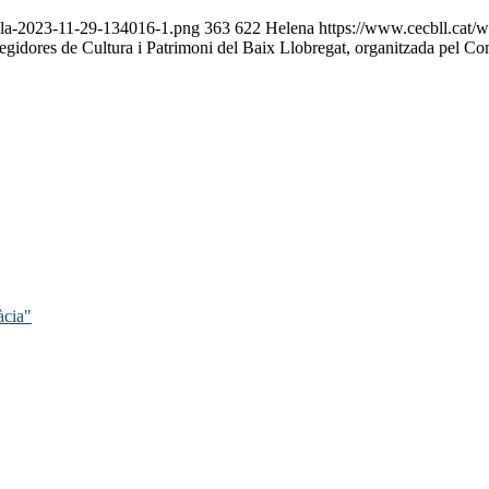
alla-2023-11-29-134016-1.png
363
622
Helena
https://www.cecbll.cat/
 regidores de Cultura i Patrimoni del Baix Llobregat, organitzada pel C
àcia"