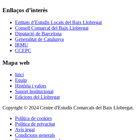
Enllaços d’interès
Entitats d’Estudis Locals del Baix Llobregat
Consell Comarcal del Baix Llobregat
Diputació de Barcelona
Generalitat de Catalunya
IRMU
CCEPC
Mapa web
Inici
Equip
Història i valors
Suport Institucional
Edicions del Llobregat
Copyright © 2024 Centre d'Estudis Comarcals del Baix Llobregat.
Política de cookies
Política de privacitat
Avís legal
Condicions generals