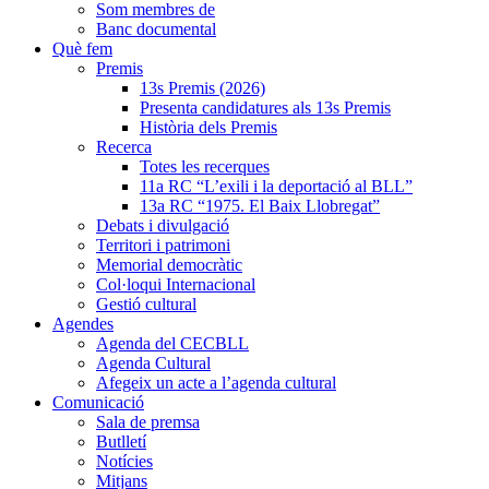
Som membres de
Banc documental
Què fem
Premis
13s Premis (2026)
Presenta candidatures als 13s Premis
Història dels Premis
Recerca
Totes les recerques
11a RC “L’exili i la deportació al BLL”
13a RC “1975. El Baix Llobregat”
Debats i divulgació
Territori i patrimoni
Memorial democràtic
Col·loqui Internacional
Gestió cultural
Agendes
Agenda del CECBLL
Agenda Cultural
Afegeix un acte a l’agenda cultural
Comunicació
Sala de premsa
Butlletí
Notícies
Mitjans