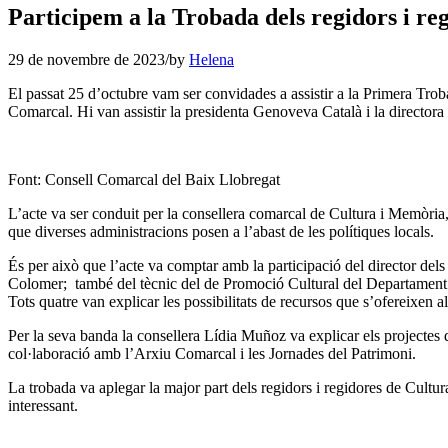
Participem a la Trobada dels regidors i re
29 de novembre de 2023
/
by
Helena
El passat 25 d’octubre vam ser convidades a assistir a la Primera Trob
Comarcal. Hi van assistir la presidenta Genoveva Català i la director
Font: Consell Comarcal del Baix Llobregat
L’acte va ser conduit per la consellera comarcal de Cultura i Memòria,
que diverses administracions posen a l’abast de les polítiques locals.
És per això que l’acte va comptar amb la participació del director dels 
Colomer; també del tècnic del de Promoció Cultural del Departament de
Tots quatre van explicar les possibilitats de recursos que s’ofereixen a
Per la seva banda la consellera Lídia Muñoz va explicar els projectes
col·laboració amb l’Arxiu Comarcal i les Jornades del Patrimoni.
La trobada va aplegar la major part dels regidors i regidores de Cult
interessant.