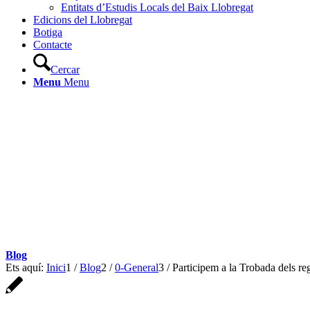
Entitats d’Estudis Locals del Baix Llobregat
Edicions del Llobregat
Botiga
Contacte
Cercar
Menu
Menu
Blog
Ets aquí:
Inici
1
/
Blog
2
/
0-General
3
/
Participem a la Trobada dels reg