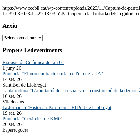
https://www.cecbll.cat/wp-content/uploads/2023/11/Captura-de-pant
12:39:03
2023-11-29 18:03:55
Participem a la Trobada dels regidors i
Arxiu
Arxiu
Propers Esdeveniments
Exposició "Ceràmica de km 0"
1 juny 26
Ponència "El nou contracte social en l'era de la IA"
14 set. 26
Sant Boi de Llobregat
Taula rodona "L’aportació dels cristians a la construcció de la democr
16 set. 26
Viladecans
1a Jornada d’Història i Patrimoni - El Prat de Llobregat
19 set. 26
Ponència "Ceràmica de KM0"
26 set. 26
Esparreguera