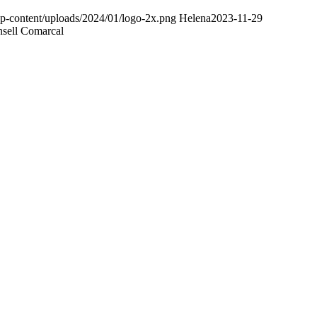
wp-content/uploads/2024/01/logo-2x.png
Helena
2023-11-29
onsell Comarcal