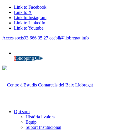
Link to Facebook
Link to X
Link to Instagram
Link to LinkedIn
Link to Youtube
Accés socis
93 666 35 27
cecbll@llobregat.info
0
Shopping Cart
Qui som
Història i valors
Equip
Suport Institucional