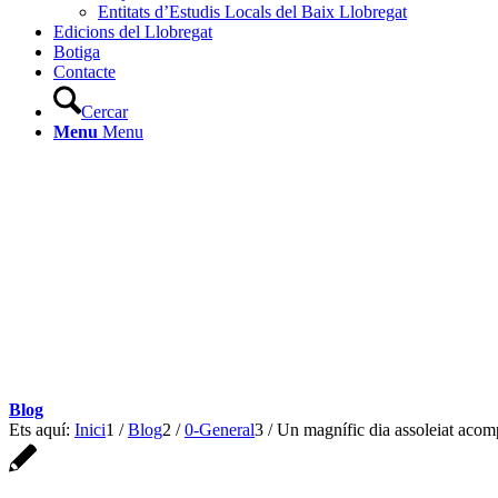
Entitats d’Estudis Locals del Baix Llobregat
Edicions del Llobregat
Botiga
Contacte
Cercar
Menu
Menu
Blog
Ets aquí:
Inici
1
/
Blog
2
/
0-General
3
/
Un magnífic dia assoleiat acom