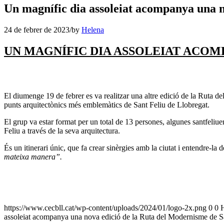
Un magnífic dia assoleiat acompanya una n
24 de febrer de 2023
/
by
Helena
U
N MAGNÍFIC DIA ASSOLEIAT ACOM
El diumenge 19 de febrer es va realitzar una altre edició de la Ruta de
punts arquitectònics més emblemàtics de Sant Feliu de Llobregat.
El grup va estar format per un total de 13 persones, algunes santfeliuen
Feliu a través de la seva arquitectura.
És un itinerari únic, que fa crear sinèrgies amb la ciutat i entendre-la d
mateixa manera”.
https://www.cecbll.cat/wp-content/uploads/2024/01/logo-2x.png
0
0
assoleiat acompanya una nova edició de la Ruta del Modernisme de S