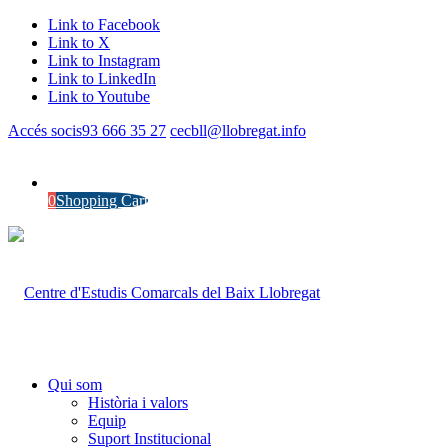
Link to Facebook
Link to X
Link to Instagram
Link to LinkedIn
Link to Youtube
Accés socis
93 666 35 27
cecbll@llobregat.info
0
Shopping Cart
Qui som
Història i valors
Equip
Suport Institucional