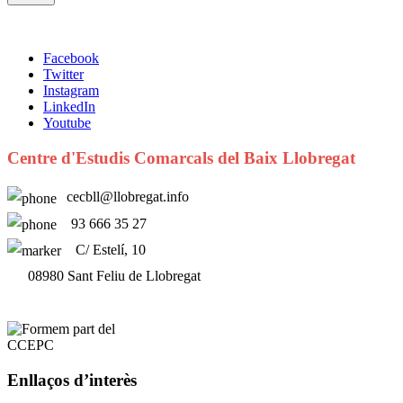
Facebook
Twitter
Instagram
LinkedIn
Youtube
Centre d'Estudis Comarcals del Baix Llobregat
cecbll@llobregat.info
93 666 35 27
C/ Estelí, 10
08980 Sant Feliu de Llobregat
Enllaços d’interès