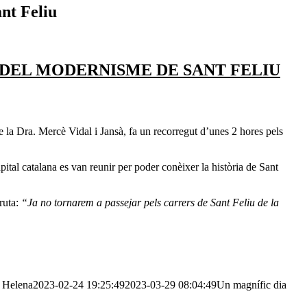
nt Feliu
 DEL MODERNISME DE SANT FELIU
e la Dra. Mercè Vidal i Jansà, fa un recorregut d’unes 2 hores pels
pital catalana es van reunir per poder conèixer la història de Sant
 ruta:
“Ja no tornarem a passejar pels carrers de Sant Feliu de la
Helena
2023-02-24 19:25:49
2023-03-29 08:04:49
Un magnífic dia