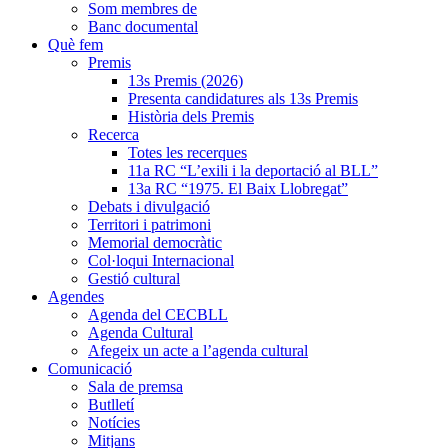
Som membres de
Banc documental
Què fem
Premis
13s Premis (2026)
Presenta candidatures als 13s Premis
Història dels Premis
Recerca
Totes les recerques
11a RC “L’exili i la deportació al BLL”
13a RC “1975. El Baix Llobregat”
Debats i divulgació
Territori i patrimoni
Memorial democràtic
Col·loqui Internacional
Gestió cultural
Agendes
Agenda del CECBLL
Agenda Cultural
Afegeix un acte a l’agenda cultural
Comunicació
Sala de premsa
Butlletí
Notícies
Mitjans