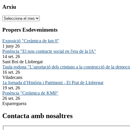
Arxiu
Arxiu
Propers Esdeveniments
Exposició "Ceràmica de km 0"
1 juny 26
Ponència "El nou contracte social en l'era de la IA"
14 set. 26
Sant Boi de Llobregat
Taula rodona "L’aportació dels cristians a la construcció de la democr
16 set. 26
Viladecans
1a Jornada d’Història i Patrimoni - El Prat de Llobregat
19 set. 26
Ponència "Ceràmica de KM0"
26 set. 26
Esparreguera
Contacta amb nosaltres