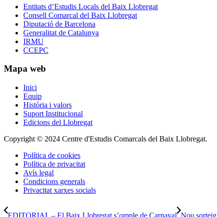
Entitats d’Estudis Locals del Baix Llobregat
Consell Comarcal del Baix Llobregat
Diputació de Barcelona
Generalitat de Catalunya
IRMU
CCEPC
Mapa web
Inici
Equip
Història i valors
Suport Institucional
Edicions del Llobregat
Copyright © 2024 Centre d'Estudis Comarcals del Baix Llobregat.
Política de cookies
Política de privacitat
Avís legal
Condicions generals
Privacitat xarxes socials
EDITORIAL – El Baix Llobregat s’omple de Carnaval
Nou sorteig