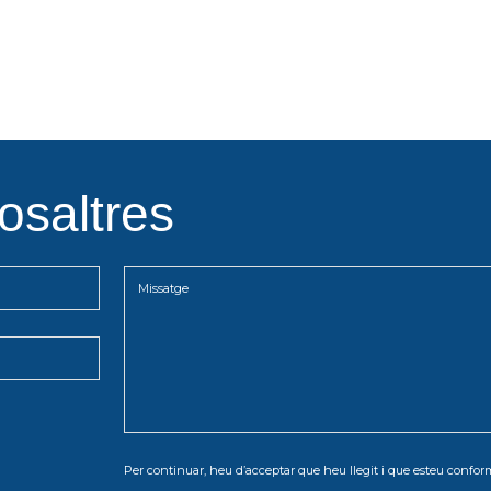
osaltres
Per continuar, heu d’acceptar que heu llegit i que esteu conf