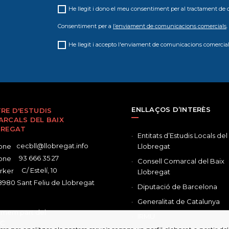
He llegit i dono el meu consentiment per al tractament de 
Consentiment per a
l’enviament de comunicacions comercials
.
He llegit i accepto l'enviament de comunicacions comercial
ENLLAÇOS D’INTERÈS
RE D'ESTUDIS
RCALS DEL BAIX
BREGAT
Entitats d’Estudis Locals del
cecbll@llobregat.info
Llobregat
93 666 35 27
Consell Comarcal del Baix
C/ Estelí, 10
Llobregat
980 Sant Feliu de Llobregat
Diputació de Barcelona
Generalitat de Catalunya
IRMU