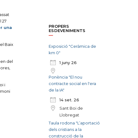
assat
l 27
PROPERS
per una
ESDEVENIMENTS
el Baix
Exposició "Ceràmica de
km 0"
gen del
1 juny 26
ores,
Ponència "El nou
contracte social en l'era
i i
de la IA"
rimoni
14 set. 26
Sant Boi de
Llobregat
Taula rodona "L’aportació
dels cristians a la
construcció de la