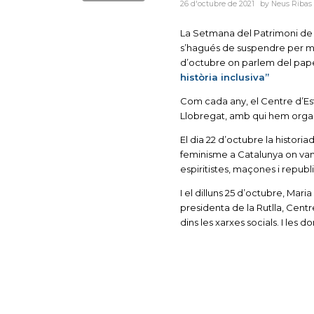
26 d'octubre de 2021
by
Neus Ribas
La Setmana del Patrimoni de S
s’hagués de suspendre per mot
d’octubre on parlem del paper 
història inclusiva”
Com cada any, el Centre d’Es
Llobregat, amb qui hem organi
El dia 22 d’octubre la histori
feminisme a Catalunya on vam
espiritistes, maçones i republ
I el dilluns 25 d’octubre, Mar
presidenta de la Rutlla, Centr
dins les xarxes socials. I les 