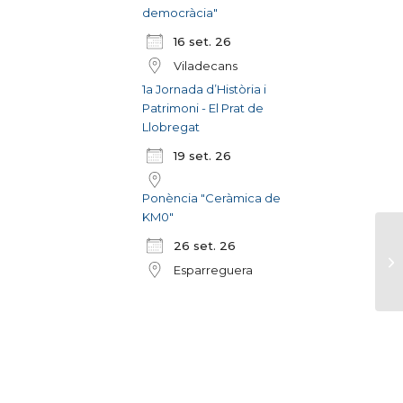
democràcia"
16 set. 26
Viladecans
1a Jornada d’Història i
Patrimoni - El Prat de
Llobregat
19 set. 26
Ponència "Ceràmica de
KM0"
26 set. 26
Esparreguera