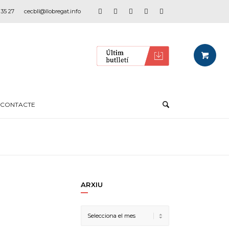
 35 27
cecbll@llobregat.info
CONTACTE
ARXIU