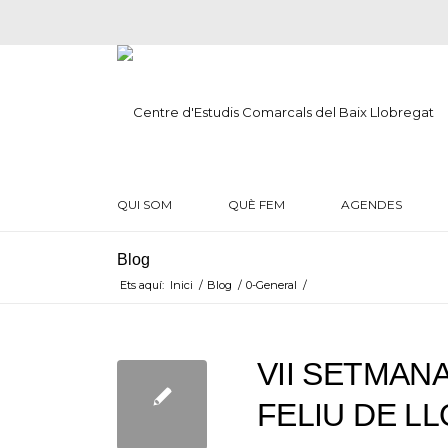
QUI SOM
QUÈ FEM
AGENDES
Blog
Ets aquí:
Inici
/
Blog
/
0-General
/
VII SETMAN
FELIU DE L