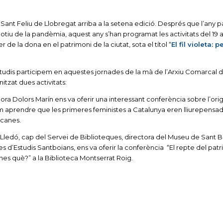
ant Feliu de Llobregat arriba a la setena edició. Després que l’any p
iu de la pandèmia, aquest any s’han programat les activitats del 19 a
de la dona en el patrimoni de la ciutat, sota el títol “
El fil violeta: 
tudis participem en aquestes jornades de la mà de l’Arxiu Comarcal d
tzat dues activitats:
adora Dolors Marín ens va oferir una interessant conferència sobre l’ori
 aprendre que les primeres feministes a Catalunya eren lliurepensad
icanes.
ia Lledó, cap del Servei de Biblioteques, directora del Museu de Sant Bo
es d’Estudis Santboians, ens va oferir la conferència “El repte del pat
dones què?” a la Biblioteca Montserrat Roig.