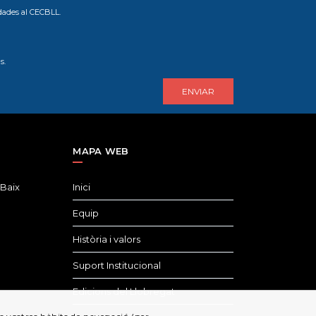
dades al CECBLL.
s.
MAPA WEB
 Baix
Inici
Equip
Història i valors
Suport Institucional
Edicions del Llobregat