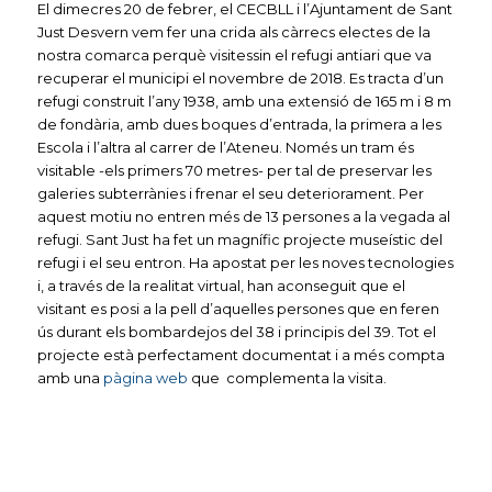
El dimecres 20 de febrer, el CECBLL i l’Ajuntament de Sant
Just Desvern vem fer una crida als càrrecs electes de la
nostra comarca perquè visitessin el refugi antiari que va
recuperar el municipi el novembre de 2018. Es tracta d’un
refugi construit l’any 1938, amb una extensió de 165 m i 8 m
de fondària, amb dues boques d’entrada, la primera a les
Escola i l’altra al carrer de l’Ateneu. Només un tram és
visitable -els primers 70 metres- per tal de preservar les
galeries subterrànies i frenar el seu deteriorament. Per
aquest motiu no entren més de 13 persones a la vegada al
refugi. Sant Just ha fet un magnífic projecte museístic del
refugi i el seu entron. Ha apostat per les noves tecnologies
i, a través de la realitat virtual, han aconseguit que el
visitant es posi a la pell d’aquelles persones que en feren
ús durant els bombardejos del 38 i principis del 39. Tot el
projecte està perfectament documentat i a més compta
amb una
pàgina web
que complementa la visita.