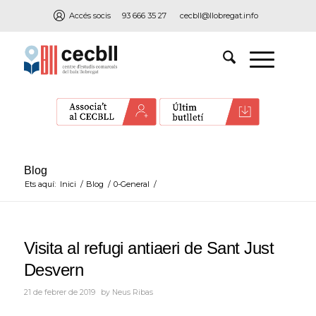
Accés socis
93 666 35 27
cecbll@llobregat.info
Blog
Ets aquí:
Inici
/
Blog
/
0-General
/
Visita al refugi antiaeri de Sant Just
Desvern
21 de febrer de 2019
by
Neus Ribas