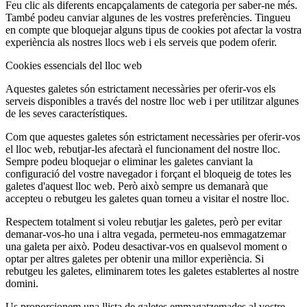
Feu clic als diferents encapçalaments de categoria per saber-ne més.
També podeu canviar algunes de les vostres preferències. Tingueu
en compte que bloquejar alguns tipus de cookies pot afectar la vostra
experiència als nostres llocs web i els serveis que podem oferir.
Cookies essencials del lloc web
Aquestes galetes són estrictament necessàries per oferir-vos els
serveis disponibles a través del nostre lloc web i per utilitzar algunes
de les seves característiques.
Com que aquestes galetes són estrictament necessàries per oferir-vos
el lloc web, rebutjar-les afectarà el funcionament del nostre lloc.
Sempre podeu bloquejar o eliminar les galetes canviant la
configuració del vostre navegador i forçant el bloqueig de totes les
galetes d'aquest lloc web. Però això sempre us demanarà que
accepteu o rebutgeu les galetes quan torneu a visitar el nostre lloc.
Respectem totalment si voleu rebutjar les galetes, però per evitar
demanar-vos-ho una i altra vegada, permeteu-nos emmagatzemar
una galeta per això. Podeu desactivar-vos en qualsevol moment o
optar per altres galetes per obtenir una millor experiència. Si
rebutgeu les galetes, eliminarem totes les galetes establertes al nostre
domini.
Us proporcionem una llista de galetes emmagatzemades al vostre