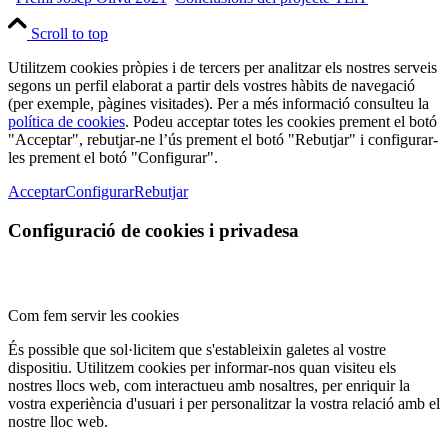
Scroll to top
Utilitzem cookies pròpies i de tercers per analitzar els nostres serveis
segons un perfil elaborat a partir dels vostres hàbits de navegació
(per exemple, pàgines visitades). Per a més informació consulteu la
política de cookies
. Podeu acceptar totes les cookies prement el botó
"Acceptar", rebutjar-ne l’ús prement el botó "Rebutjar" i configurar-
les prement el botó "Configurar".
Acceptar
Configurar
Rebutjar
Configuració de cookies i privadesa
Com fem servir les cookies
És possible que sol·licitem que s'estableixin galetes al vostre
dispositiu. Utilitzem cookies per informar-nos quan visiteu els
nostres llocs web, com interactueu amb nosaltres, per enriquir la
vostra experiència d'usuari i per personalitzar la vostra relació amb el
nostre lloc web.