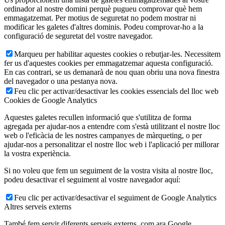
ordinador al nostre domini perquè pugueu comprovar què hem
emmagatzemat. Per motius de seguretat no podem mostrar ni
modificar les galetes d'altres dominis. Podeu comprovar-ho a la
configuració de seguretat del vostre navegador.
Marqueu per habilitar aquestes cookies o rebutjar-les. Necessitem
fer us d'aquestes cookies per emmagatzemar aquesta configuració.
En cas contrari, se us demanarà de nou quan obriu una nova finestra
del navegador o una pestanya nova.
Feu clic per activar/desactivar les cookies essencials del lloc web
Cookies de Google Analytics
Aquestes galetes recullen informació que s'utilitza de forma
agregada per ajudar-nos a entendre com s'està utilitzant el nostre lloc
web o l'eficàcia de les nostres campanyes de màrqueting, o per
ajudar-nos a personalitzar el nostre lloc web i l'aplicació per millorar
la vostra experiència.
Si no voleu que fem un seguiment de la vostra visita al nostre lloc,
podeu desactivar el seguiment al vostre navegador aquí:
Feu clic per activar/desactivar el seguiment de Google Analytics
Altres serveis externs
També fem servir diferents serveis externs, com ara Google