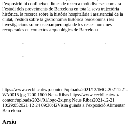
l’exposició hi conflueixen línies de recerca molt diverses com ara
l’estudi dels proveïments de Barcelona en tota la seva trajectòria
històrica, la recerca sobre la història hospitalària i assistencial de la
ciutat, l’estudi sobre la gastronomia històrica barcelonina i les
investigacions sobre osteoarqueologia de les restes humanes
recuperades en contextos arqueològics de Barcelona.
https://www.cecbll.cat/wp-content/uploads/2021/12/IMG-20211221-
WA0015.jpg
1200
1600
Neus Ribas
https://www.cecbll.cat/wp-
content/uploads/2024/01/logo-2x.png
Neus Ribas
2021-12-21
10:29:05
2021-12-24 09:30:42
Visita guiada a l’exposició Alimentar
Barcelona
Arxiu