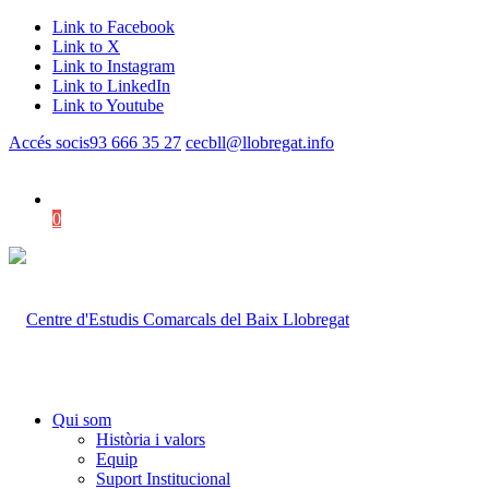
Link to Facebook
Link to X
Link to Instagram
Link to LinkedIn
Link to Youtube
Accés socis
93 666 35 27
cecbll@llobregat.info
0
Shopping Cart
Qui som
Història i valors
Equip
Suport Institucional