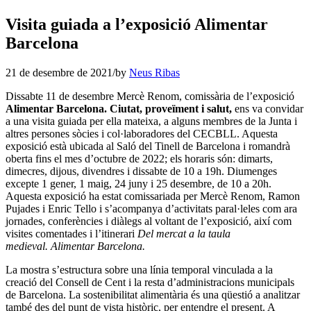
Visita guiada a l’exposició Alimentar
Barcelona
21 de desembre de 2021
/
by
Neus Ribas
Dissabte 11 de desembre Mercè Renom, comissària de l’exposició
Alimentar Barcelona. Ciutat, proveïment i salut,
ens va convidar
a una visita guiada per ella mateixa, a alguns membres de la Junta i
altres persones sòcies i col·laboradores del CECBLL. Aquesta
exposició està ubicada al Saló del Tinell de Barcelona i romandrà
oberta fins el mes d’octubre de 2022; els horaris són: dimarts,
dimecres, dijous, divendres i dissabte de 10 a 19h. Diumenges
excepte 1 gener, 1 maig, 24 juny i 25 desembre, de 10 a 20h.
Aquesta exposició ha estat comissariada per Mercè Renom, Ramon
Pujades i Enric Tello i s’acompanya d’activitats paral·leles com ara
jornades, conferències i diàlegs al voltant de l’exposició, així com
visites comentades i l’itinerari
Del mercat a la taula
medieval.
Alimentar Barcelona.
La mostra s’estructura sobre una línia temporal vinculada a la
creació del Consell de Cent i la resta d’administracions municipals
de Barcelona. La sostenibilitat alimentària és una qüestió a analitzar
també des del punt de vista històric, per entendre el present. A