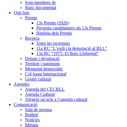
Som membres de
Banc documental
Què fem
Premis
13s Premis (2026)
Presenta candidatures als 13s Premis
Història dels Premis
Recerca
Totes les recerques
11a RC “L’exili i la deportació al BLL”
13a RC “1975. El Baix Llobregat”
Debats i divulgació
Territori i patrimoni
Memorial democràtic
Col·loqui Internacional
Gestió cultural
Agendes
Agenda del CECBLL
Agenda Cultural
Afegeix un acte a l’agenda cultural
Comunicació
Sala de premsa
Butlletí
Notícies
Mitjans