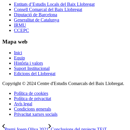
Entitats d’Estudis Locals del Baix Llobregat
Consell Comarcal del Baix Llobregat
Diputació de Barcelona
Generalitat de Catalunya
IRMU
CCEPC
Mapa web
Inici
Equip
Història i valors
Suport Institucional
Edicions del Llobregat
Copyright © 2024 Centre d'Estudis Comarcals del Baix Llobregat.
Política de cookies
Política de privacitat
Avís legal
Condicions generals
Privacitat xarxes socials
Premi Josep Oliva 2021
Conclusions del projecte TEiT