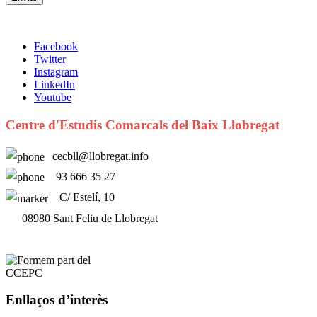
Facebook
Twitter
Instagram
LinkedIn
Youtube
Centre d'Estudis Comarcals del Baix Llobregat
cecbll@llobregat.info
93 666 35 27
C/ Estelí, 10
08980 Sant Feliu de Llobregat
Enllaços d’interès