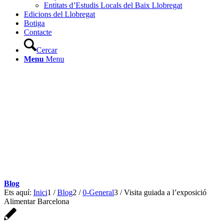
Entitats d’Estudis Locals del Baix Llobregat
Edicions del Llobregat
Botiga
Contacte
Cercar
Menu
Menu
Blog
Ets aquí:
Inici
1
/
Blog
2
/
0-General
3
/
Visita guiada a l’exposició
Alimentar Barcelona