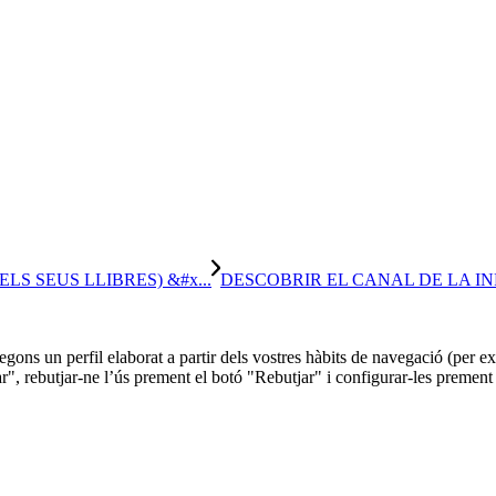
S SEUS LLIBRES) &#x...
DESCOBRIR EL CANAL DE LA INF
 segons un perfil elaborat a partir dels vostres hàbits de navegació (per
r", rebutjar-ne l’ús prement el botó "Rebutjar" i configurar-les prement