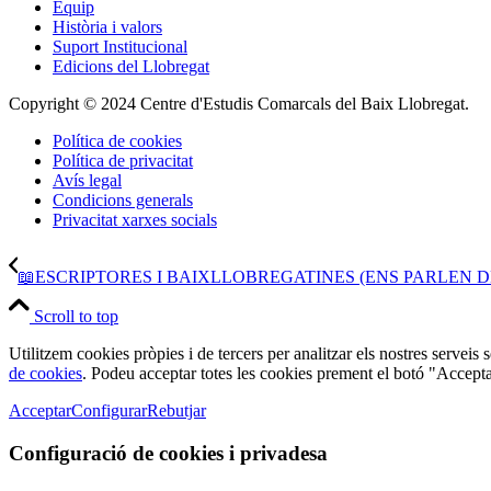
Equip
Història i valors
Suport Institucional
Edicions del Llobregat
Copyright © 2024 Centre d'Estudis Comarcals del Baix Llobregat.
Política de cookies
Política de privacitat
Avís legal
Condicions generals
Privacitat xarxes socials
📖ESCRIPTORES I BAIXLLOBREGATINES (ENS PARLEN DEL
Scroll to top
Utilitzem cookies pròpies i de tercers per analitzar els nostres serveis
de cookies
. Podeu acceptar totes les cookies prement el botó "Accepta
Acceptar
Configurar
Rebutjar
Configuració de cookies i privadesa