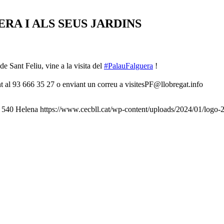
ERA I ALS SEUS JARDINS
de Sant Feliu, vine a la visita del
#PalauFalguera
!
t al 93 666 35 27 o enviant un correu a visitesPF@llobregat.info
540
Helena
https://www.cecbll.cat/wp-content/uploads/2024/01/logo-