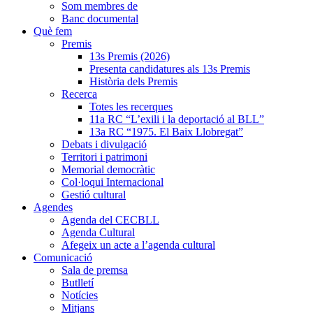
Som membres de
Banc documental
Què fem
Premis
13s Premis (2026)
Presenta candidatures als 13s Premis
Història dels Premis
Recerca
Totes les recerques
11a RC “L’exili i la deportació al BLL”
13a RC “1975. El Baix Llobregat”
Debats i divulgació
Territori i patrimoni
Memorial democràtic
Col·loqui Internacional
Gestió cultural
Agendes
Agenda del CECBLL
Agenda Cultural
Afegeix un acte a l’agenda cultural
Comunicació
Sala de premsa
Butlletí
Notícies
Mitjans