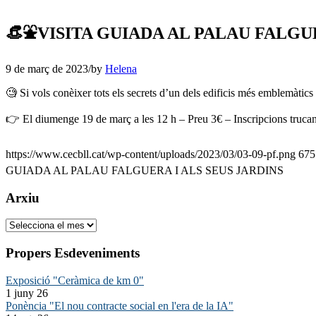
👒⛲️VISITA GUIADA AL PALAU FALGU
9 de març de 2023
/
by
Helena
🧐 Si vols conèixer tots els secrets d’un dels edificis més emblemàtics 
👉 El diumenge 19 de març a les 12 h – Preu 3€ – Inscripcions trucan
https://www.cecbll.cat/wp-content/uploads/2023/03/03-09-pf.png
675
GUIADA AL PALAU FALGUERA I ALS SEUS JARDINS
Arxiu
Arxiu
Propers Esdeveniments
Exposició "Ceràmica de km 0"
1 juny 26
Ponència "El nou contracte social en l'era de la IA"