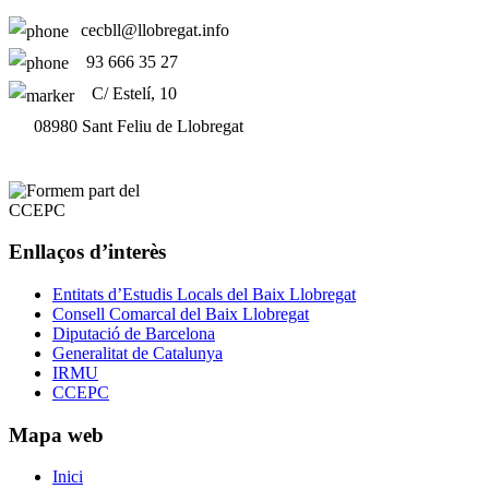
cecbll@llobregat.info
93 666 35 27
C/ Estelí, 10
08980 Sant Feliu de Llobregat
Enllaços d’interès
Entitats d’Estudis Locals del Baix Llobregat
Consell Comarcal del Baix Llobregat
Diputació de Barcelona
Generalitat de Catalunya
IRMU
CCEPC
Mapa web
Inici