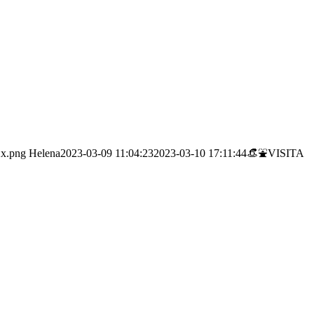
2x.png
Helena
2023-03-09 11:04:23
2023-03-10 17:11:44
👒⛲️VISITA