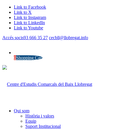
Link to Facebook
Link to X
Link to Instagram
Link to LinkedIn
Link to Youtube
Accés socis
93 666 35 27
cecbll@llobregat.info
0
Shopping Cart
Qui som
Història i valors
Equip
Suport Institucional