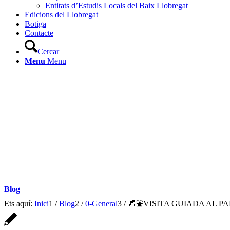
Entitats d’Estudis Locals del Baix Llobregat
Edicions del Llobregat
Botiga
Contacte
Cercar
Menu
Menu
Blog
Ets aquí:
Inici
1
/
Blog
2
/
0-General
3
/
👒⛲️VISITA GUIADA AL PA