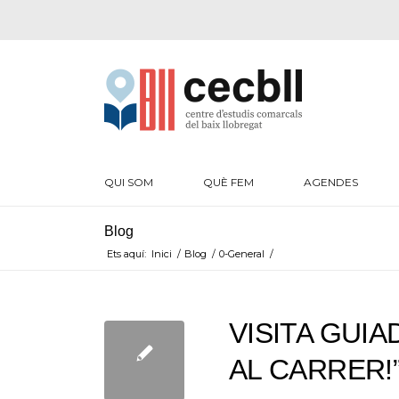
QUI SOM
QUÈ FEM
AGENDES
Blog
Ets aquí:
Inici
/
Blog
/
0-General
/
VISITA GUIA
AL CARRER!