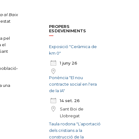
a al Baix
 estat
PROPERS
ESDEVENIMENTS
a pel
 el
Exposició "Ceràmica de
 Sant
km 0"
1 juny 26
 població-
Ponència "El nou
contracte social en l'era
ha una
de la IA"
14 set. 26
Sant Boi de
Llobregat
Taula rodona "L’aportació
dels cristians a la
construcció de la