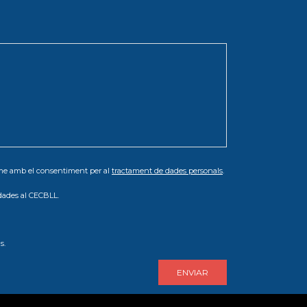
orme amb el consentiment per al
tractament de dades personals
.
dades al CECBLL.
s.