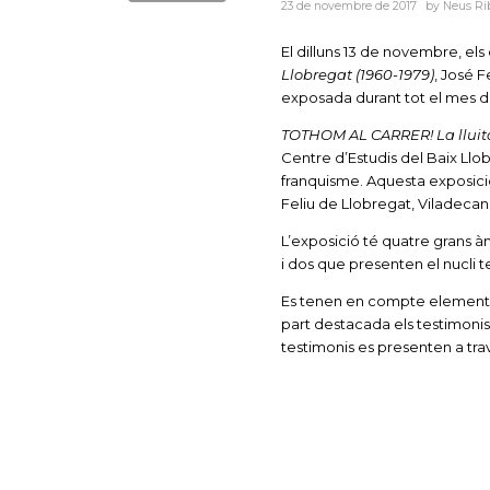
23 de novembre de 2017
by
Neus Ri
El dilluns 13 de novembre, els
Llobregat (1960-1979)
, José F
exposada durant tot el mes 
TOTHOM AL CARRER! La lluita 
Centre d’Estudis del Baix Llobr
franquisme. Aquesta exposició
Feliu de Llobregat, Viladecan
L’exposició té quatre grans àm
i dos que presenten el nucli t
Es tenen en compte elements v
part destacada els testimonis
testimonis es presenten a travé