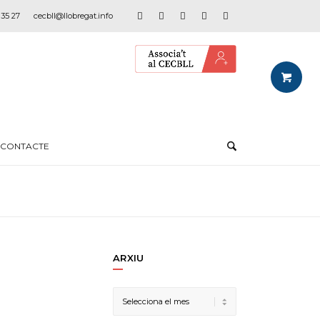
 35 27
cecbll@llobregat.info
CONTACTE
ARXIU