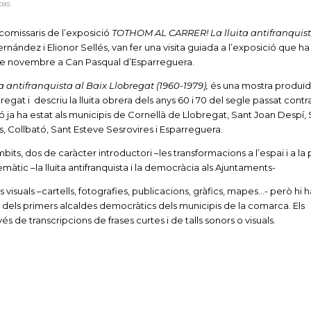
bas
 comissaris de l’exposició
TOTHOM AL CARRER! La lluita antifranquist
ernández i Elionor Sellés, van fer una visita guiada a l’exposició que ha
de novembre a Can Pasqual d’Esparreguera.
antifranquista al Baix Llobregat (1960-1979),
és una mostra produïd
egat i descriu la lluita obrera dels anys 60 i 70 del segle passat contra
 ja ha estat als municipis de Cornellà de Llobregat, Sant Joan Despí,
s, Collbató, Sant Esteve Sesrovires i Esparreguera.
bits, dos de caràcter introductori –les transformacions a l’espai i a la
emàtic –la lluita antifranquista i la democràcia als Ajuntaments-
isuals –cartells, fotografies, publicacions, gràfics, mapes…- però hi 
 dels primers alcaldes democràtics dels municipis de la comarca. Els
s de transcripcions de frases curtes i de talls sonors o visuals.