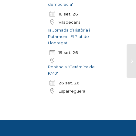
democràcia"
16 set. 26
Viladecans
1a Jornada d’Història i
Patrimoni - El Prat de
Llobregat
19 set. 26
Ponència "Ceràmica de
KM0"
26 set. 26
Esparreguera