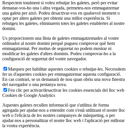
Respectem totalment si voleu rebutjar les galetes, però per evitar
demanar-vos-ho una i altra vegada, permeteu-nos emmagatzemar
una galeta per això. Podeu desactivar-vos en qualsevol moment o
optar per altres galetes per obtenir una millor experiència. Si
rebutgeu les galetes, eliminarem totes les galetes establertes al nostre
domini.
Us proporcionem una llista de galetes emmagatzemades al vostre
ordinador al nostre domini perquè pugueu comprovar què hem
emmagatzemat. Per motius de seguretat no podem mostrar ni
modificar les galetes d'altres dominis. Podeu comprovar-ho a la
configuració de seguretat del vostre navegador.
Marqueu per habilitar aquestes cookies o rebutjar-les. Necessitem
fer us d'aquestes cookies per emmagatzemar aquesta configuració.
En cas contrari, se us demanarà de nou quan obriu una nova finestra
del navegador o una pestanya nova.
Feu clic per activar/desactivar les cookies essencials del lloc web
Cookies de Google Analytics
Aquestes galetes recullen informació que s'utilitza de forma
agregada per ajudar-nos a entendre com s'està utilitzant el nostre lloc
web o l'eficàcia de les nostres campanyes de màrqueting, o per
ajudar-nos a personalitzar el nostre lloc web i l'aplicació per millorar
la vostra experiència.