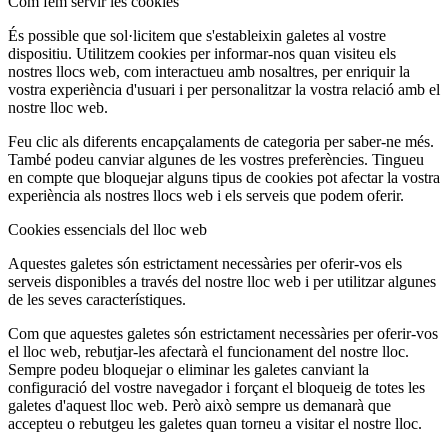
Com fem servir les cookies
És possible que sol·licitem que s'estableixin galetes al vostre
dispositiu. Utilitzem cookies per informar-nos quan visiteu els
nostres llocs web, com interactueu amb nosaltres, per enriquir la
vostra experiència d'usuari i per personalitzar la vostra relació amb el
nostre lloc web.
Feu clic als diferents encapçalaments de categoria per saber-ne més.
També podeu canviar algunes de les vostres preferències. Tingueu
en compte que bloquejar alguns tipus de cookies pot afectar la vostra
experiència als nostres llocs web i els serveis que podem oferir.
Cookies essencials del lloc web
Aquestes galetes són estrictament necessàries per oferir-vos els
serveis disponibles a través del nostre lloc web i per utilitzar algunes
de les seves característiques.
Com que aquestes galetes són estrictament necessàries per oferir-vos
el lloc web, rebutjar-les afectarà el funcionament del nostre lloc.
Sempre podeu bloquejar o eliminar les galetes canviant la
configuració del vostre navegador i forçant el bloqueig de totes les
galetes d'aquest lloc web. Però això sempre us demanarà que
accepteu o rebutgeu les galetes quan torneu a visitar el nostre lloc.