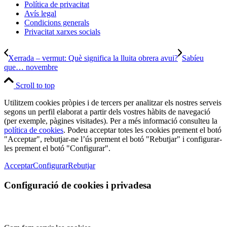
Política de privacitat
Avís legal
Condicions generals
Privacitat xarxes socials
Xerrada – vermut: Què significa la lluita obrera avui?
Sabíeu
que… novembre
Scroll to top
Utilitzem cookies pròpies i de tercers per analitzar els nostres serveis
segons un perfil elaborat a partir dels vostres hàbits de navegació
(per exemple, pàgines visitades). Per a més informació consulteu la
política de cookies
. Podeu acceptar totes les cookies prement el botó
"Acceptar", rebutjar-ne l’ús prement el botó "Rebutjar" i configurar-
les prement el botó "Configurar".
Acceptar
Configurar
Rebutjar
Configuració de cookies i privadesa