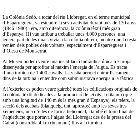
—————————-
La Colònia Sedó, a tocar del riu Llobregat, en el terme municipal
d’Esparreguera, va estendre la seva activitat durant més de 130 anys
(1846-1980) i era, amb diferència, la colònia tèxtil més gran
d’Espanya. Hi van arribar a treballar unes 4.000 persones, una
tercera part de les quals vivia a la colònia obrera, mentre que la resta
venien dels pobles dels voltants, especialment d’Esparreguera i
d’Olesa de Montserrat.
Al Museu podem veure una instal·lació hidràulica única a Europa
dissenyada per aprofitar al màxim l’energia de l’aigua. Es tracta
d’una turbina de 1.400 cavalls. La visita permet entrar físicament
dins de la turbina i entendre com subministrava energia a la fàbrica.
A l’exterior es poden veure gairebé totes les edificacions originals de
la colònia tèxtil dedicades a la producció de teixits: la filatura (que
amb una longitud de 140 m és la més gran d’Espanya), els telers, la
secció dels acabats (blanqueig, tint, aprestos) amb les seves tres
xemeneies, una d’elles de forma helicoïdal; i també el tram final de
l’aqüeducte que portava l’aigua del Llobregat des de la pressa del
Cairat (construïda 4 km riu amunt) fins a la turbina.