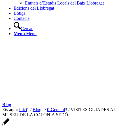
Entitats d’Estudis Locals del Baix Llobregat
Edicions del Llobregat
Botiga
Contacte
Cercar
Menu
Menu
Blog
Ets aquí:
Inici
1
/
Blog
2
/
0-General
3
/
VISITES GUIADES AL
MUSEU DE LA COLÒNIA SEDÓ