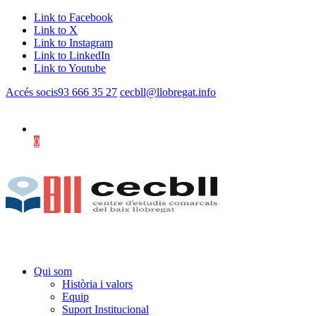
Link to Facebook
Link to X
Link to Instagram
Link to LinkedIn
Link to Youtube
Accés socis
93 666 35 27
cecbll@llobregat.info
0
Shopping Cart
Qui som
Història i valors
Equip
Suport Institucional