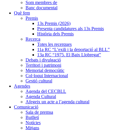
Som membres de
Banc documental
Què fem
Premis
13s Premis (2026)
Presenta candidatures als 13s Premis
Història dels Premis
Recerca
Totes les recerques
11a RC “L’exili i la deportació al BLL”
13a RC “1975. El Baix Llobregat”
Debats i divulgació
Territori i patrimoni
Memorial democràtic
Col·loqui Internacional
Gestió cultural
Agendes
Agenda del CECBLL
Agenda Cultural
Afegeix un acte a l’agenda cultural
Comunicació
Sala de premsa
Butlletí
Notícies
Mitjans