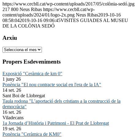
https://www.cecbll.cat/wp-content/uploads/2017/05/colònia-sedó.jpg
217
800
Neus Ribas
https://www.cecbll.cat/wp-
content/uploads/2024/01/logo-2x.png
Neus Ribas
2019-10-16
08:58:04
2019-10-16 09:06:45
VISITES GUIADES AL MUSEU
DE LA COLÒNIA SEDÓ
Arxiu
Arxiu
Propers Esdeveniments
Exposició "Ceràmica de km 0"
1 juny 26
Ponència "El nou contracte social en l'era de la IA"
14 set. 26
Sant Boi de Llobregat
Taula rodona "L’aportació dels cristians a la construcció de la
democràcia"
16 set. 26
Viladecans
1a Jornada d’Història i Patrimoni - El Prat de Llobregat
19 set. 26
Ponència "Ceràmica de KM0"