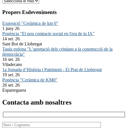
Arxiu
Propers Esdeveniments
Exposició "Ceràmica de km 0"
1 juny 26
Ponència "El nou contracte social en l'era de la IA"
14 set. 26
Sant Boi de Llobregat
Taula rodona "L’aportació dels cristians a la construcció de la
democràcia"
16 set. 26
Viladecans
1a Jornada d’Història i Patrimoni - El Prat de Llobregat
19 set. 26
Ponència "Ceràmica de KM0"
26 set. 26
Esparreguera
Contacta amb nosaltres