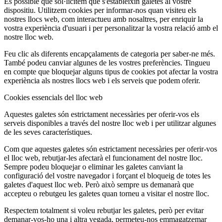
És possible que sol·licitem que s'estableixin galetes al vostre
dispositiu. Utilitzem cookies per informar-nos quan visiteu els
nostres llocs web, com interactueu amb nosaltres, per enriquir la
vostra experiència d'usuari i per personalitzar la vostra relació amb el
nostre lloc web.
Feu clic als diferents encapçalaments de categoria per saber-ne més.
També podeu canviar algunes de les vostres preferències. Tingueu
en compte que bloquejar alguns tipus de cookies pot afectar la vostra
experiència als nostres llocs web i els serveis que podem oferir.
Cookies essencials del lloc web
Aquestes galetes són estrictament necessàries per oferir-vos els
serveis disponibles a través del nostre lloc web i per utilitzar algunes
de les seves característiques.
Com que aquestes galetes són estrictament necessàries per oferir-vos
el lloc web, rebutjar-les afectarà el funcionament del nostre lloc.
Sempre podeu bloquejar o eliminar les galetes canviant la
configuració del vostre navegador i forçant el bloqueig de totes les
galetes d'aquest lloc web. Però això sempre us demanarà que
accepteu o rebutgeu les galetes quan torneu a visitar el nostre lloc.
Respectem totalment si voleu rebutjar les galetes, però per evitar
demanar-vos-ho una i altra vegada, permeteu-nos emmagatzemar