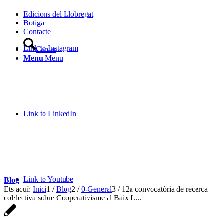
Edicions del Llobregat
Botiga
Contacte
Link to Instagram
Cercar
Menu
Menu
Link to LinkedIn
Link to Youtube
Blog
Ets aquí:
Inici
1
/
Blog
2
/
0-General
3
/
12a convocatòria de recerca
col·lectiva sobre Cooperativisme al Baix L...