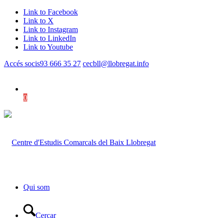
Link to Facebook
Link to X
Link to Instagram
Link to LinkedIn
Link to Youtube
Accés socis
93 666 35 27
cecbll@llobregat.info
0
Shopping Cart
Qui som
Cercar