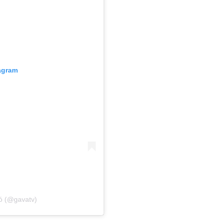
tagram
ió (@gavatv)