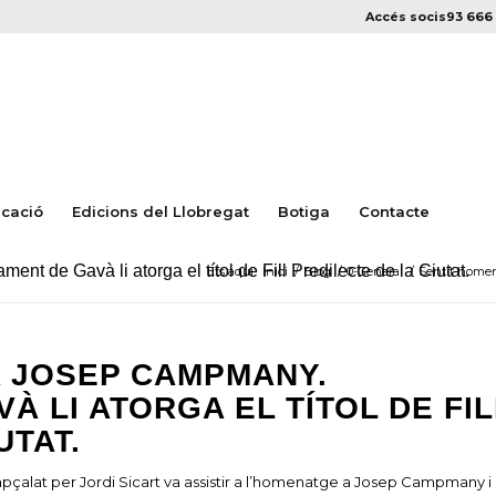
Accés socis
93 666 
cació
Edicions del Llobregat
Botiga
Contacte
t de Gavà li atorga el títol de Fill Predilecte de la Ciutat.
Ets aquí:
Inici
/
Blog
/
0-General
/
Sentit homena
A JOSEP CAMPMANY.
À LI ATORGA EL TÍTOL DE FIL
UTAT.
apçalat per Jordi Sicart va assistir a l’homenatge a Josep Campmany i 