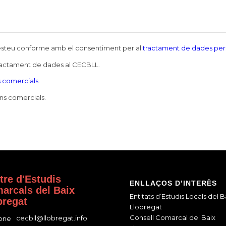
e esteu conforme amb el consentiment per al
tractament de dades per
tractament de dades al CECBLL.
 comercials
.
ns comercials.
tre d'Estudis
ENLLAÇOS D’INTERÈS
arcals del Baix
Entitats d’Estudis Locals del B
bregat
Llobregat
Consell Comarcal del Baix
cecbll@llobregat.info