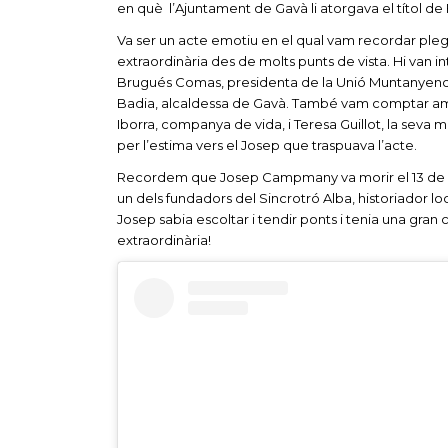
en què l’Ajuntament de Gavà li atorgava el títol de F
Va ser un acte emotiu en el qual vam recordar pleg
extraordinària des de molts punts de vista. Hi van i
Brugués Comas, presidenta de la Unió Muntanyenca
Badia, alcaldessa de Gavà. També vam comptar am
Iborra, companya de vida, i Teresa Guillot, la sev
per l’estima vers el Josep que traspuava l’acte.
Recordem que Josep Campmany va morir el 13 de de
un dels fundadors del Sincrotró Alba, historiador l
Josep sabia escoltar i tendir ponts i tenia una gran
extraordinària!