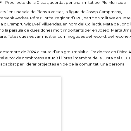
ill Predilecte de la Ciutat, acordat per unanimitat pel Ple Municipal.
ats i en una sala de Plens a vessar, la figura de Josep Campmany,
ntervenir Andreu Pérez Lorite, regidor d’ERC, partit on militava en Jose
 d’Eramprunyà; Eveli Villuendas, en nom del Col·lectiu Mata de Jon
b la paraula de dues dones molt importants per en Josep: Marta Ji
a mare. Totes dues es van mostrar commogudes pel record, pel reconei
sembre de 2024 a causa d’una greu malaltia. Era doctor en Física A
ocal autor de nombrosos estudis i llibres i membre de la Junta del CEC
 capacitat per liderar projectes en bé de la comunitat. Una persona