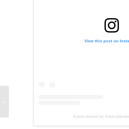
View this post on Ins
Acte sobre la Llei de
Memòria
Democràtica
A post shared by Gavà televis