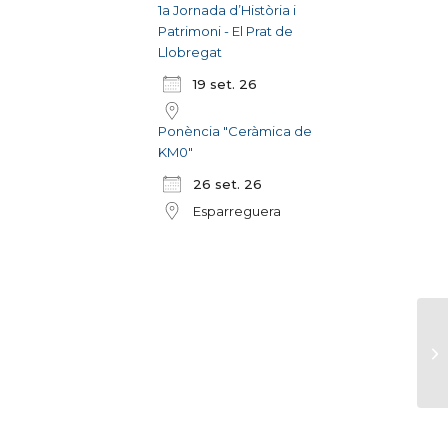
1a Jornada d’Història i
Patrimoni - El Prat de
Llobregat
19 set. 26
Ponència "Ceràmica de
KM0"
26 set. 26
Esparreguera