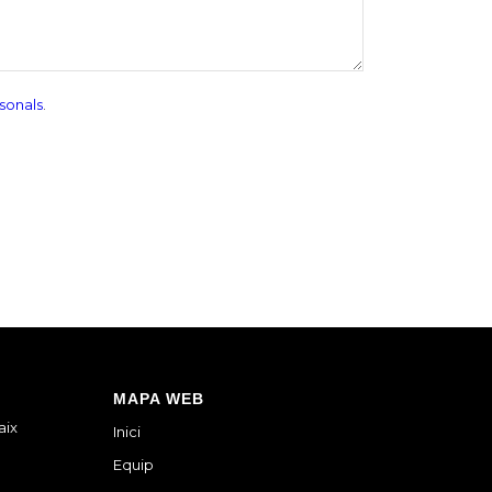
sonals
.
MAPA WEB
aix
Inici
Equip