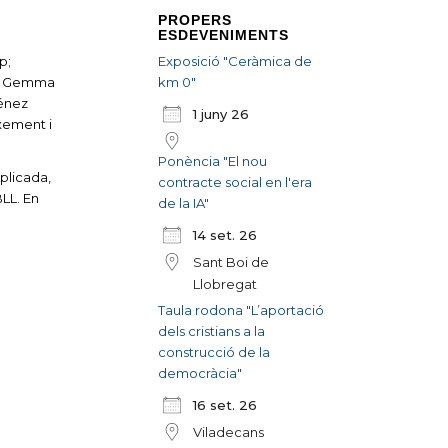
PROPERS
ESDEVENIMENTS
Exposició "Ceràmica de
p;
km 0"
c i Gemma
ménez
1 juny 26
xement i
Ponència "El nou
plicada,
contracte social en l'era
BLL. En
de la IA"
14 set. 26
Sant Boi de
Llobregat
Taula rodona "L’aportació
dels cristians a la
construcció de la
democràcia"
16 set. 26
Viladecans