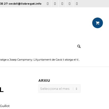
35 27
cecbll@llobregat.info
tge a Josep Campmany. L’Ajuntament de Gavà li atorga el tí...
ARXIU
L
Guillot