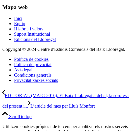
Mapa web
Inici
Equip
Història i valors
Suport Institucional
Edicions del Llobregat
Copyright © 2024 Centre d'Estudis Comarcals del Baix Llobregat.
Política de cookies
Política de privacitat
Avís legal
Condicions generals
Privacitat xarxes socials
EDITORIAL (MAIG 2016): El Baix Llobregat a debat, la sorpresa
del present i...
L’article del mes per Lluís Monfort
Scroll to top
Utilitzem cookies pròpies i de tercers per analitzar els nostres serveis