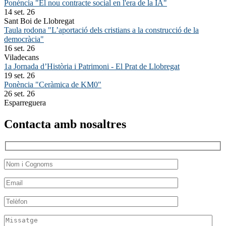
Ponència "El nou contracte social en l'era de la IA"
14 set. 26
Sant Boi de Llobregat
Taula rodona "L’aportació dels cristians a la construcció de la
democràcia"
16 set. 26
Viladecans
1a Jornada d’Història i Patrimoni - El Prat de Llobregat
19 set. 26
Ponència "Ceràmica de KM0"
26 set. 26
Esparreguera
Contacta amb nosaltres