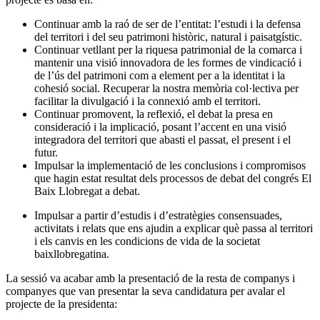
Continuar amb la raó de ser de l’entitat: l’estudi i la defensa
del territori i del seu patrimoni històric, natural i paisatgístic.
Continuar vetllant per la riquesa patrimonial de la comarca i
mantenir una visió innovadora de les formes de vindicació i
de l’ús del patrimoni com a element per a la identitat i la
cohesió social. Recuperar la nostra memòria col·lectiva per
facilitar la divulgació i la connexió amb el territori.
Continuar promovent, la reflexió, el debat la presa en
consideració i la implicació, posant l’accent en una visió
integradora del territori que abasti el passat, el present i el
futur.
Impulsar la implementació de les conclusions i compromisos
que hagin estat resultat dels processos de debat del congrés El
Baix Llobregat a debat.
Impulsar a partir d’estudis i d’estratègies consensuades,
activitats i relats que ens ajudin a explicar què passa al territori
i els canvis en les condicions de vida de la societat
baixllobregatina.
La sessió va acabar amb la presentació de la resta de companys i
companyes que van presentar la seva candidatura per avalar el
projecte de la presidenta: