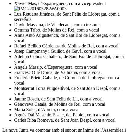
Xavier Mas, d’Esparreguera, com a vicepresident
Luz Retuerta Jiménez, de Sant Feliu de Llobregat, com a
secretària
David Massana, de Viladecans, com a tresorer
Gemma Tribó, de Molins de Rei, com a vocal
Anna Antó Augustench, de Sant Boi de Llobregat, com a
vocal
Rafael Bellido Cárdenas, de Molins de Rei, com a vocal
Josep Campmany i Guillot, de Gavà, com a vocal
Adelina Cobos Caballero, de Sant Boi de Llobregat, com a
vocal
Àngels Massip, d’Esparreguera, com a vocal
Francesc Ollé Dorca, de Vallirana, com a vocal
Frederic Prieto Caballé, de Cornellà de Llobregat, com a
vocal
Montserrat Torra Puigdellívol, de Sant Joan Despí, com a
vocal
Jaume Bosch, de Sant Feliu de Ll., com a vocal
Genoveva Català, de Molins de Rei, com a vocal
Maria Soler, d’Abrera, com a vocal
Agnès Dal Maschio Eisele, del Papiol, com a vocal
Carles Riba Romeva, de Sant Joan Despí, com a vocal
La nova Junta va comptar amb el suport unànime de l’Assemblea i