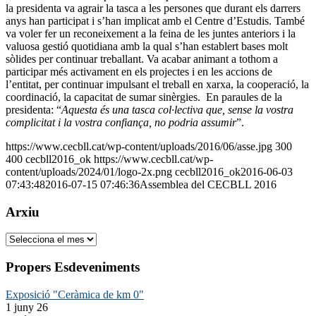
la presidenta va agrair la tasca a les persones que durant els darrers
anys han participat i s’han implicat amb el Centre d’Estudis. També
va voler fer un reconeixement a la feina de les juntes anteriors i la
valuosa gestió quotidiana amb la qual s’han establert bases molt
sòlides per continuar treballant. Va acabar animant a tothom a
participar més activament en els projectes i en les accions de
l’entitat, per continuar impulsant el treball en xarxa, la cooperació, la
coordinació, la capacitat de sumar sinèrgies. En paraules de la
presidenta: “
Aquesta és una tasca col·lectiva que, sense la vostra
complicitat i la vostra confiança, no podria assumir
”.
https://www.cecbll.cat/wp-content/uploads/2016/06/asse.jpg
300
400
cecbll2016_ok
https://www.cecbll.cat/wp-
content/uploads/2024/01/logo-2x.png
cecbll2016_ok
2016-06-03
07:43:48
2016-07-15 07:46:36
Assemblea del CECBLL 2016
Arxiu
Arxiu
Propers Esdeveniments
Exposició "Ceràmica de km 0"
1 juny 26