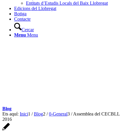
Entitats d’Estudis Locals del Baix Llobregat
Edicions del Llobregat
Botiga
Contacte
Cercar
Menu
Menu
Blog
Ets aquí:
Inici
1
/
Blog
2
/
0-General
3
/
Assemblea del CECBLL
2016