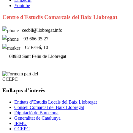
LinkedIn
Youtube
Centre d'Estudis Comarcals del Baix Llobregat
cecbll@llobregat.info
93 666 35 27
C/ Estelí, 10
08980 Sant Feliu de Llobregat
Enllaços d’interès
Entitats d’Estudis Locals del Baix Llobregat
Consell Comarcal del Baix Llobregat
Diputació de Barcelona
Generalitat de Catalunya
IRMU
CCEPC