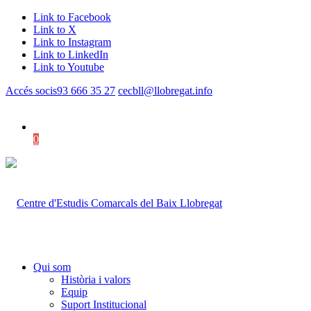
Link to Facebook
Link to X
Link to Instagram
Link to LinkedIn
Link to Youtube
Accés socis
93 666 35 27
cecbll@llobregat.info
0
Shopping Cart
Qui som
Història i valors
Equip
Suport Institucional