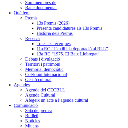
Som membres de
Banc documental
Què fem
Premis
13s Premis (2026)
Presenta candidatures als 13s Premis
Història dels Premis
Recerca
Totes les recerques
11a RC “L’exili i la deportació al BLL”
13a RC “1975. El Baix Llobregat”
Debats i divulgació
Territori i patrimoni
Memorial democràtic
Col·loqui Internacional
Gestió cultural
Agendes
Agenda del CECBLL
Agenda Cultural
Afegeix un acte a l’agenda cultural
Comunicació
Sala de premsa
Butlletí
Notícies
Mitjans