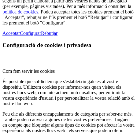
segons un perfil elaborat a partir dels vostres hàbits de navegació
(per exemple, pàgines visitades). Per a més informació consulteu la
política de cookies
. Podeu acceptar totes les cookies prement el botó
"Acceptar", rebutjar-ne l’ús prement el botó "Rebutjar" i configurar-
les prement el botó "Configurar".
Acceptar
Configurar
Rebutjar
Configuració de cookies i privadesa
Com fem servir les cookies
És possible que sol·licitem que s'estableixin galetes al vostre
dispositiu. Utilitzem cookies per informar-nos quan visiteu els
nostres llocs web, com interactueu amb nosaltres, per enriquir la
vostra experiència d'usuari i per personalitzar la vostra relació amb el
nostre lloc web.
Feu clic als diferents encapçalaments de categoria per saber-ne més.
També podeu canviar algunes de les vostres preferències. Tingueu
en compte que bloquejar alguns tipus de cookies pot afectar la vostra
experiència als nostres llocs web i els serveis que podem oferir.