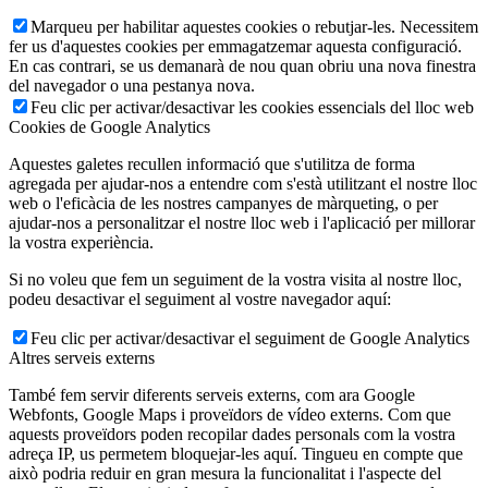
Marqueu per habilitar aquestes cookies o rebutjar-les. Necessitem
fer us d'aquestes cookies per emmagatzemar aquesta configuració.
En cas contrari, se us demanarà de nou quan obriu una nova finestra
del navegador o una pestanya nova.
Feu clic per activar/desactivar les cookies essencials del lloc web
Cookies de Google Analytics
Aquestes galetes recullen informació que s'utilitza de forma
agregada per ajudar-nos a entendre com s'està utilitzant el nostre lloc
web o l'eficàcia de les nostres campanyes de màrqueting, o per
ajudar-nos a personalitzar el nostre lloc web i l'aplicació per millorar
la vostra experiència.
Si no voleu que fem un seguiment de la vostra visita al nostre lloc,
podeu desactivar el seguiment al vostre navegador aquí:
Feu clic per activar/desactivar el seguiment de Google Analytics
Altres serveis externs
També fem servir diferents serveis externs, com ara Google
Webfonts, Google Maps i proveïdors de vídeo externs. Com que
aquests proveïdors poden recopilar dades personals com la vostra
adreça IP, us permetem bloquejar-les aquí. Tingueu en compte que
això podria reduir en gran mesura la funcionalitat i l'aspecte del