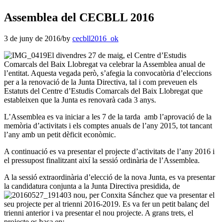
Assemblea del CECBLL 2016
3 de juny de 2016
/
by
cecbll2016_ok
El divendres 27 de maig, el Centre d’Estudis
Comarcals del Baix Llobregat va celebrar la Assemblea anual de
l’entitat. Aquesta vegada però, s’afegia la convocatòria d’eleccions
per a la renovació de la Junta Directiva, tal i com preveuen els
Estatuts del Centre d’Estudis Comarcals del Baix Llobregat que
estableixen que la Junta es renovarà cada 3 anys.
L’Assemblea es va iniciar a les 7 de la tarda amb l’aprovació de la
memòria d’activitats i els comptes anuals de l’any 2015, tot tancant
l’any amb un petit dèficit econòmic.
A continuació es va presentar el projecte d’activitats de l’any 2016 i
el pressupost finalitzant així la sessió ordinària de l’Assemblea.
A la sessió extraordinària d’elecció de la nova Junta, es va presentar
la candidatura conjunta a la Junta Directiva presidida, de
nou, per Conxita Sánchez que va presentar el
seu projecte per al trienni 2016-2019. Es va fer un petit balanç del
trienni anterior i va presentar el nou projecte. A grans trets, el
projecte es basa en: