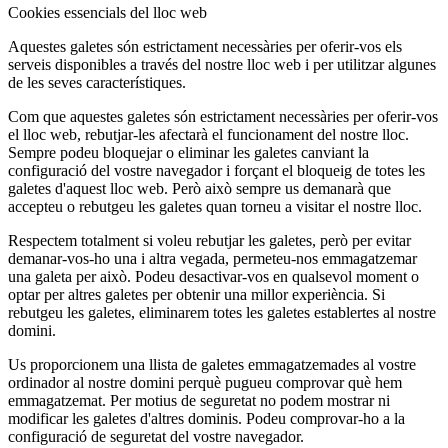
Cookies essencials del lloc web
Aquestes galetes són estrictament necessàries per oferir-vos els
serveis disponibles a través del nostre lloc web i per utilitzar algunes
de les seves característiques.
Com que aquestes galetes són estrictament necessàries per oferir-vos
el lloc web, rebutjar-les afectarà el funcionament del nostre lloc.
Sempre podeu bloquejar o eliminar les galetes canviant la
configuració del vostre navegador i forçant el bloqueig de totes les
galetes d'aquest lloc web. Però això sempre us demanarà que
accepteu o rebutgeu les galetes quan torneu a visitar el nostre lloc.
Respectem totalment si voleu rebutjar les galetes, però per evitar
demanar-vos-ho una i altra vegada, permeteu-nos emmagatzemar
una galeta per això. Podeu desactivar-vos en qualsevol moment o
optar per altres galetes per obtenir una millor experiència. Si
rebutgeu les galetes, eliminarem totes les galetes establertes al nostre
domini.
Us proporcionem una llista de galetes emmagatzemades al vostre
ordinador al nostre domini perquè pugueu comprovar què hem
emmagatzemat. Per motius de seguretat no podem mostrar ni
modificar les galetes d'altres dominis. Podeu comprovar-ho a la
configuració de seguretat del vostre navegador.