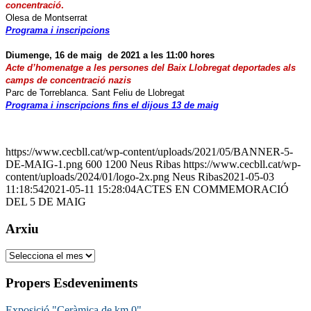
concentració
.
Olesa de Montserrat
Programa i inscripcions
Diumenge, 16 de maig de 2021 a les 11:00 hores
Acte d’homenatge a les persones del Baix Llobregat deportades als
camps de concentració nazis
Parc de Torreblanca. Sant Feliu de Llobregat
Programa i inscripcions fins el dijous 13 de maig
https://www.cecbll.cat/wp-content/uploads/2021/05/BANNER-5-
DE-MAIG-1.png
600
1200
Neus Ribas
https://www.cecbll.cat/wp-
content/uploads/2024/01/logo-2x.png
Neus Ribas
2021-05-03
11:18:54
2021-05-11 15:28:04
ACTES EN COMMEMORACIÓ
DEL 5 DE MAIG
Arxiu
Arxiu
Propers Esdeveniments
Exposició "Ceràmica de km 0"