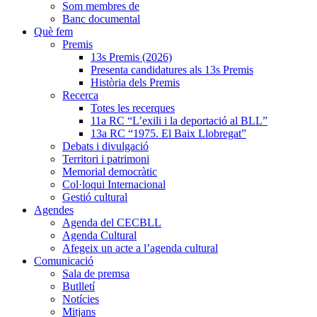
Som membres de
Banc documental
Què fem
Premis
13s Premis (2026)
Presenta candidatures als 13s Premis
Història dels Premis
Recerca
Totes les recerques
11a RC “L’exili i la deportació al BLL”
13a RC “1975. El Baix Llobregat”
Debats i divulgació
Territori i patrimoni
Memorial democràtic
Col·loqui Internacional
Gestió cultural
Agendes
Agenda del CECBLL
Agenda Cultural
Afegeix un acte a l’agenda cultural
Comunicació
Sala de premsa
Butlletí
Notícies
Mitjans