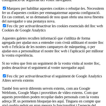
Marqueu per habilitar aquestes cookies o rebutjar-les. Necessitem
fer us d'aquestes cookies per emmagatzemar aquesta configuració.
En cas contrari, se us demanarà de nou quan obriu una nova finestra
del navegador o una pestanya nova.
Feu clic per activar/desactivar les cookies essencials del lloc web
Cookies de Google Analytics
Aquestes galetes recullen informació que s'utilitza de forma
agregada per ajudar-nos a entendre com s'està utilitzant el nostre lloc
web o l'eficàcia de les nostres campanyes de màrqueting, o per
ajudar-nos a personalitzar el nostre lloc web i l'aplicació per millorar
la vostra experiència.
Si no voleu que fem un seguiment de la vostra visita al nostre lloc,
podeu desactivar el seguiment al vostre navegador aquí:
Feu clic per activar/desactivar el seguiment de Google Analytics
Altres serveis externs
També fem servir diferents serveis externs, com ara Google
Webfonts, Google Maps i proveïdors de vídeo externs. Com que
aquests proveïdors poden recopilar dades personals com la vostra
adreça IP, us permetem bloquejar-les aquí. Tingueu en compte que
això podria reduir en gran mesura la funcionalitat i l'aspecte del