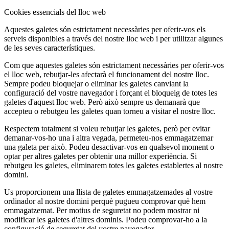
Cookies essencials del lloc web
Aquestes galetes són estrictament necessàries per oferir-vos els
serveis disponibles a través del nostre lloc web i per utilitzar algunes
de les seves característiques.
Com que aquestes galetes són estrictament necessàries per oferir-vos
el lloc web, rebutjar-les afectarà el funcionament del nostre lloc.
Sempre podeu bloquejar o eliminar les galetes canviant la
configuració del vostre navegador i forçant el bloqueig de totes les
galetes d'aquest lloc web. Però això sempre us demanarà que
accepteu o rebutgeu les galetes quan torneu a visitar el nostre lloc.
Respectem totalment si voleu rebutjar les galetes, però per evitar
demanar-vos-ho una i altra vegada, permeteu-nos emmagatzemar
una galeta per això. Podeu desactivar-vos en qualsevol moment o
optar per altres galetes per obtenir una millor experiència. Si
rebutgeu les galetes, eliminarem totes les galetes establertes al nostre
domini.
Us proporcionem una llista de galetes emmagatzemades al vostre
ordinador al nostre domini perquè pugueu comprovar què hem
emmagatzemat. Per motius de seguretat no podem mostrar ni
modificar les galetes d'altres dominis. Podeu comprovar-ho a la
configuració de seguretat del vostre navegador.