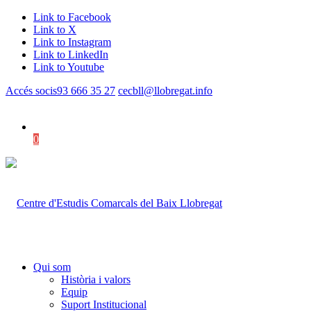
Link to Facebook
Link to X
Link to Instagram
Link to LinkedIn
Link to Youtube
Accés socis
93 666 35 27
cecbll@llobregat.info
0
Shopping Cart
Qui som
Història i valors
Equip
Suport Institucional