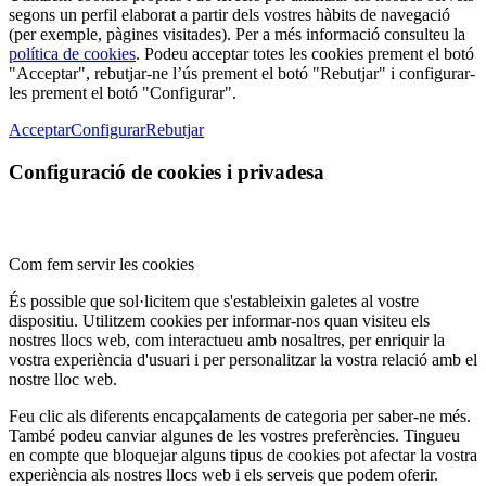
segons un perfil elaborat a partir dels vostres hàbits de navegació
(per exemple, pàgines visitades). Per a més informació consulteu la
política de cookies
. Podeu acceptar totes les cookies prement el botó
"Acceptar", rebutjar-ne l’ús prement el botó "Rebutjar" i configurar-
les prement el botó "Configurar".
Acceptar
Configurar
Rebutjar
Configuració de cookies i privadesa
Com fem servir les cookies
És possible que sol·licitem que s'estableixin galetes al vostre
dispositiu. Utilitzem cookies per informar-nos quan visiteu els
nostres llocs web, com interactueu amb nosaltres, per enriquir la
vostra experiència d'usuari i per personalitzar la vostra relació amb el
nostre lloc web.
Feu clic als diferents encapçalaments de categoria per saber-ne més.
També podeu canviar algunes de les vostres preferències. Tingueu
en compte que bloquejar alguns tipus de cookies pot afectar la vostra
experiència als nostres llocs web i els serveis que podem oferir.