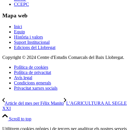
CCEPC
Mapa web
Inici
Equip
Història i valors
Suport Institucional
Edicions del Llobregat
Copyright © 2024 Centre d'Estudis Comarcals del Baix Llobregat.
Política de cookies
Política de privacitat
Avís legal
Condicions generals
Privacitat xarxes socials
Article del mes per Félix Manito
L’AGRICULTURA AL SEGLE
XXI
Scroll to top
Utilitzem cookies pròpies i de tercers per analitzar els nostres serveis