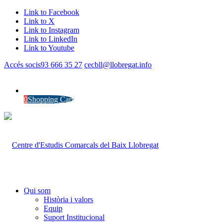
Link to Facebook
Link to X
Link to Instagram
Link to LinkedIn
Link to Youtube
Accés socis
93 666 35 27
cecbll@llobregat.info
0
Shopping Cart
Qui som
Història i valors
Equip
Suport Institucional