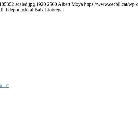
185352-scaled.jpg
1920
2560
Albert Moya
https://www.cecbll.cat/wp-
ili i deportació al Baix Llobregat
àcia"