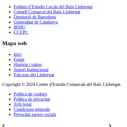
Entitats d’Estudis Locals del Baix Llobregat
Consell Comarcal del Baix Llobregat
Diputació de Barcelona
Generalitat de Catalunya
IRMU
CCEPC
Mapa web
Inici
Equip
Història i valors
Suport Institucional
Edicions del Llobregat
Copyright © 2024 Centre d'Estudis Comarcals del Baix Llobregat.
Política de cookies
Política de privacitat
Avís legal
Condicions generals
Privacitat xarxes socials