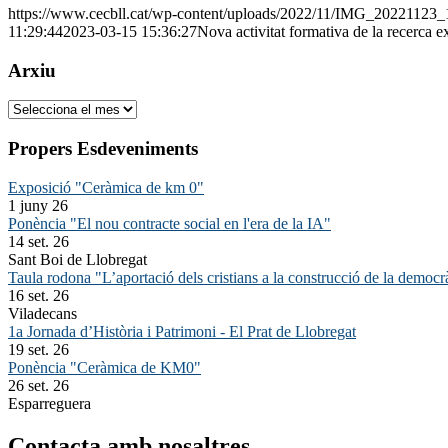
https://www.cecbll.cat/wp-content/uploads/2022/11/IMG_20221123_
11:29:44
2023-03-15 15:36:27
Nova activitat formativa de la recerca ex
Arxiu
Arxiu
Propers Esdeveniments
Exposició "Ceràmica de km 0"
1 juny 26
Ponència "El nou contracte social en l'era de la IA"
14 set. 26
Sant Boi de Llobregat
Taula rodona "L’aportació dels cristians a la construcció de la democr
16 set. 26
Viladecans
1a Jornada d’Història i Patrimoni - El Prat de Llobregat
19 set. 26
Ponència "Ceràmica de KM0"
26 set. 26
Esparreguera
Contacta amb nosaltres