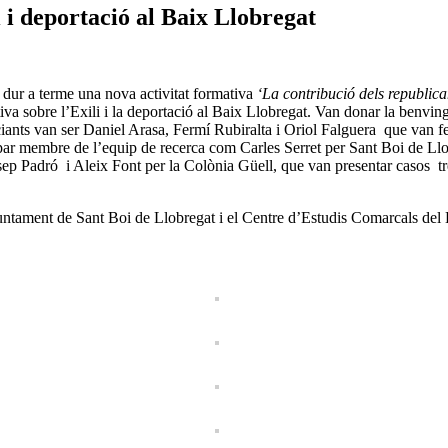
i i deportació al Baix Llobregat
dur a terme una nova activitat formativa
‘La contribució dels republica
ctiva sobre l’Exili i la deportació al Baix Llobregat. Van donar la benv
nts van ser Daniel Arasa, Fermí Rubiralta i Oriol Falguera que van f
ipar membre de l’equip de recerca com Carles Serret per Sant Boi de Ll
 Padró i Aleix Font per la Colònia Güell, que van presentar casos treb
untament de Sant Boi de Llobregat i el Centre d’Estudis Comarcals del 