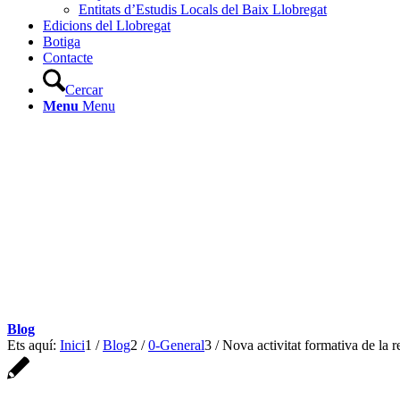
Entitats d’Estudis Locals del Baix Llobregat
Edicions del Llobregat
Botiga
Contacte
Cercar
Menu
Menu
Blog
Ets aquí:
Inici
1
/
Blog
2
/
0-General
3
/
Nova activitat formativa de la re