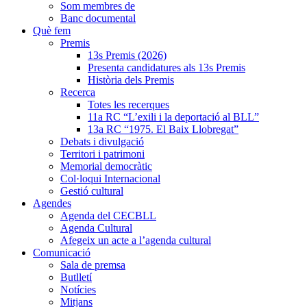
Som membres de
Banc documental
Què fem
Premis
13s Premis (2026)
Presenta candidatures als 13s Premis
Història dels Premis
Recerca
Totes les recerques
11a RC “L’exili i la deportació al BLL”
13a RC “1975. El Baix Llobregat”
Debats i divulgació
Territori i patrimoni
Memorial democràtic
Col·loqui Internacional
Gestió cultural
Agendes
Agenda del CECBLL
Agenda Cultural
Afegeix un acte a l’agenda cultural
Comunicació
Sala de premsa
Butlletí
Notícies
Mitjans