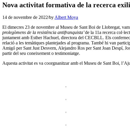
Nova activitat formativa de la recerca exil
14 de novembre de 2022
/
by
Albert Moya
El dimecres 23 de novembre al Museu de Sant Boi de Llobregat, vam 
prolegòmens de la resistència antifranquista’
de la 11a recerca col·le
juntament amb Esther Hachuel, directora del CECBLL. Els confernecia
relació a les temàtiques plantejades al programa. També hi van partic
Amigó per Sant Just Desvern, Alejandro Ros per Sant Joan Despí, Josep
partir del seu coneixement o testimoniatge.
Aquesta activitat es va coorgnanitzar amb el Museu de Sant Boi, l’Aj