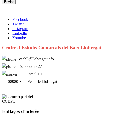
Facebook
Twitter
Instagram
LinkedIn
Youtube
Centre d'Estudis Comarcals del Baix Llobregat
cecbll@llobregat.info
93 666 35 27
C/ Estelí, 10
08980 Sant Feliu de Llobregat
Enllaços d’interès