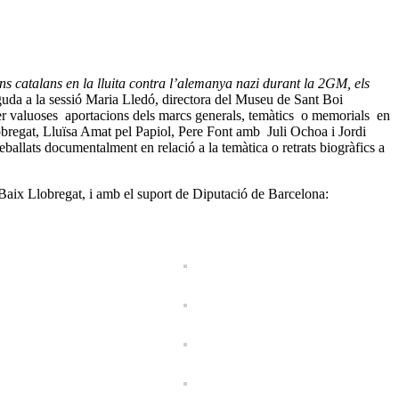
ns catalans en la lluita contra l’alemanya nazi durant la 2GM, els
inguda a la sessió Maria Lledó, directora del Museu de Sant Boi
er valuoses aportacions dels marcs generals, temàtics o memorials en
obregat, Lluïsa Amat pel Papiol, Pere Font amb Juli Ochoa i Jordi
allats documentalment en relació a la temàtica o retrats biogràfics a
Baix Llobregat, i amb el suport de Diputació de Barcelona: