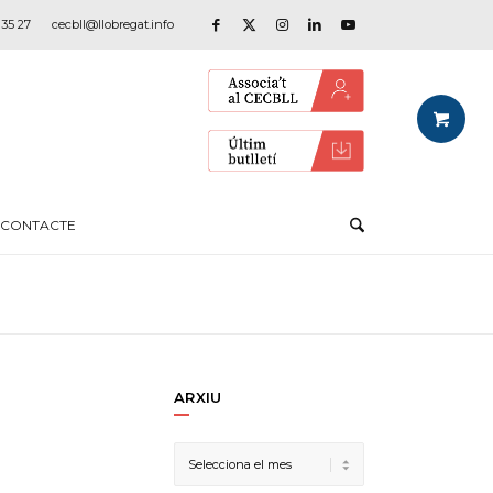
 35 27
cecbll@llobregat.info
CONTACTE
ARXIU