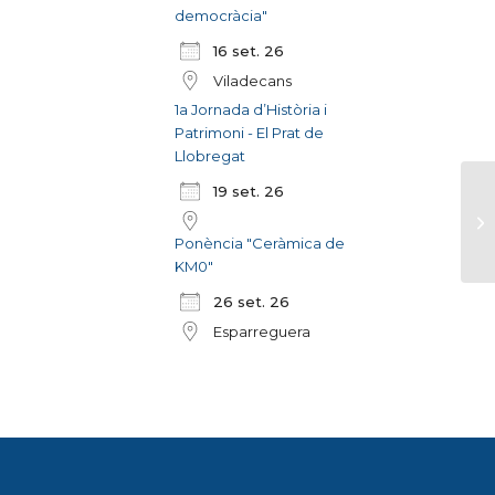
democràcia"
16 set. 26
Viladecans
1a Jornada d’Història i
Patrimoni - El Prat de
Llobregat
19 set. 26
Ponència "Ceràmica de
KM0"
26 set. 26
Esparreguera