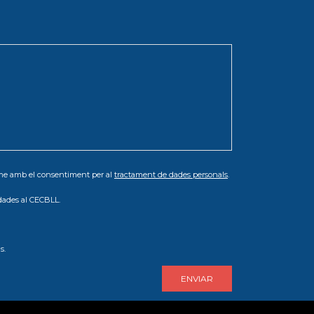
orme amb el consentiment per al
tractament de dades personals
.
dades al CECBLL.
s.