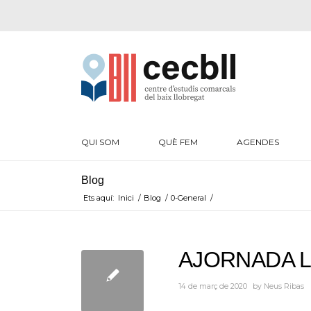
QUI SOM
QUÈ FEM
AGENDES
Blog
Ets aquí:
Inici
/
Blog
/
0-General
/
AJORNADA L
14 de març de 2020
by
Neus Ribas