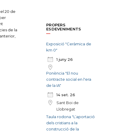
el 20 de
 per
nt
PROPERS
ESDEVENIMENTS
ies de la
anterior,
Exposició "Ceràmica de
km 0"
1 juny 26
Ponència "El nou
contracte social en l'era
de la IA"
14 set. 26
Sant Boi de
Llobregat
Taula rodona "L’aportació
dels cristians a la
construcció de la