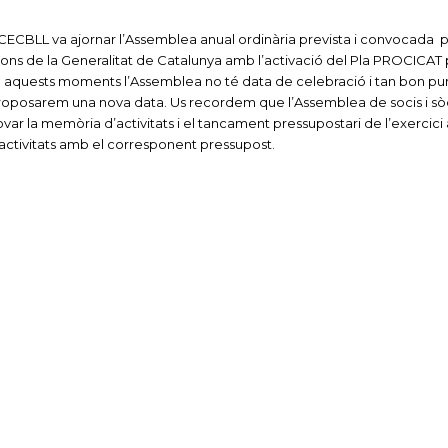
CECBLL va ajornar l’Assemblea anual ordinària prevista i convocada p
ons de la Generalitat de Catalunya amb l’activació del Pla PROCICAT
En aquests moments l’Assemblea no té data de celebració i tan bon pu
proposarem una nova data. Us recordem que l’Assemblea de socis i sòc
ovar la memòria d’activitats i el tancament pressupostari de l’exercici 
’activitats amb el corresponent pressupost.