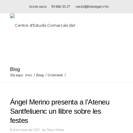
Accés socis
93 666 35 27
cecbll@llobregat.info
Blog
Ets aquí:
Inici
/
Blog
/
0-General
/
Ángel Merino presenta a l’Ateneu
Santfeliuenc un llibre sobre les
festes
8 d'octubre de 2021
by
Neus Ribas