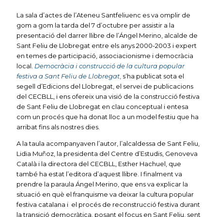
La sala d’actes de l’Ateneu Santfeliuenc es va omplir de
gom a gom la tarda del 7 d’octubre per assistir a la
presentació del darrer llibre de l’Ángel Merino, alcalde de
Sant Feliu de Llobregat entre els anys 2000-2003 i expert
en temes de participació, associacionisme i democràcia
local.
Democràcia i construcció de la cultura popular
festiva a Sant Feliu de Llobregat
,
s’ha publicat sota el
segell d’Edicions del Llobregat, el servei de publicacions
del CECBLL, i ens ofereix una visió de la construcció festiva
de Sant Feliu de Llobregat en clau conceptual i entesa
com un procés que ha donat lloc a un model festiu que ha
arribat fins als nostres dies.
A la taula acompanyaven l’autor, l’alcaldessa de Sant Feliu,
Lidia Muñoz, la presidenta del Centre d’Estudis, Genoveva
Català i la directora del CECBLL, Esther Hachuel, que
també ha estat l’editora d’aquest llibre. I finalment va
prendre la paraula Ángel Merino, que ens va explicar la
situació en què el franquisme va deixar la cultura popular
festiva catalana i el procés de reconstrucció festiva durant
la transició democràtica, posant el focus en Sant Feliu, sent