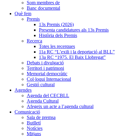
Som membres de
Banc documental
Què fem
Premis
13s Premis (2026)
Presenta candidatures als 13s Premis
Història dels Premis
Recerca
Totes les recerques
11a RC “L’exili i la deportació al BLL”
13a RC “1975. El Baix Llobregat”
Debats i divulgació
Territori i patrimoni
Memorial democràtic
Col·loqui Internacional
Gestió cultural
Agendes
Agenda del CECBLL
Agenda Cultural
Afegeix un acte a l’agenda cultural
Comunicació
Sala de premsa
Butlletí
Notícies
Mitjans