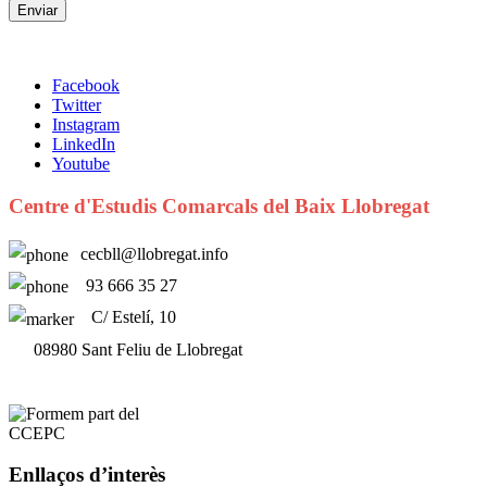
Facebook
Twitter
Instagram
LinkedIn
Youtube
Centre d'Estudis Comarcals del Baix Llobregat
cecbll@llobregat.info
93 666 35 27
C/ Estelí, 10
08980 Sant Feliu de Llobregat
Enllaços d’interès