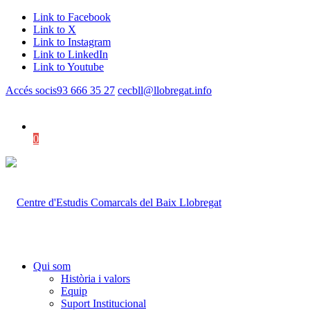
Link to Facebook
Link to X
Link to Instagram
Link to LinkedIn
Link to Youtube
Accés socis
93 666 35 27
cecbll@llobregat.info
0
Shopping Cart
Qui som
Història i valors
Equip
Suport Institucional