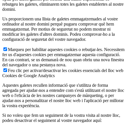
rebutgeu les galetes, eliminarem totes les galetes establertes al nostre
domini.
Us proporcionem una llista de galetes emmagatzemades al vostre
ordinador al nostre domini perquè pugueu comprovar què hem
emmagatzemat. Per motius de seguretat no podem mostrar ni
modificar les galetes d'altres dominis. Podeu comprovar-ho a la
configuració de seguretat del vostre navegador.
Marqueu per habilitar aquestes cookies o rebutjar-les. Necessitem
fer us d'aquestes cookies per emmagatzemar aquesta configuració.
En cas contrari, se us demanarà de nou quan obriu una nova finestra
del navegador o una pestanya nova.
Feu clic per activar/desactivar les cookies essencials del lloc web
Cookies de Google Analytics
Aquestes galetes recullen informació que s'utilitza de forma
agregada per ajudar-nos a entendre com s'està utilitzant el nostre lloc
web o l'eficàcia de les nostres campanyes de màrqueting, o per
ajudar-nos a personalitzar el nostre lloc web i l'aplicació per millorar
la vostra experiència.
Si no voleu que fem un seguiment de la vostra visita al nostre lloc,
podeu desactivar el seguiment al vostre navegador aquí: