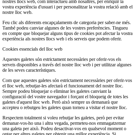
nostres llocs web, com interactueu amb nosaltres, per enriquir la
vostra experiència d'usuari i per personalitzar la vostra relació amb el
nostre lloc web.
Feu clic als diferents encapçalaments de categoria per saber-ne més.
També podeu canviar algunes de les vostres preferències. Tingueu
en compte que bloquejar alguns tipus de cookies pot afectar la vostra
experiència als nostres llocs web i els serveis que podem oferir.
Cookies essencials del lloc web
Aquestes galetes són estrictament necessàries per oferir-vos els
serveis disponibles a través del nostre lloc web i per utilitzar algunes
de les seves característiques.
Com que aquestes galetes són estrictament necessàries per oferir-vos
el lloc web, rebutjar-les afectarà el funcionament del nostre lloc.
Sempre podeu bloquejar o eliminar les galetes canviant la
configuració del vostre navegador i forçant el bloqueig de totes les
galetes d'aquest lloc web. Però això sempre us demanarà que
accepteu o rebutgeu les galetes quan torneu a visitar el nostre lloc.
Respectem totalment si voleu rebutjar les galetes, però per evitar
demanar-vos-ho una i altra vegada, permeteu-nos emmagatzemar
una galeta per això. Podeu desactivar-vos en qualsevol moment o
optar per altres galetes per obtenir una millor experiència. Si