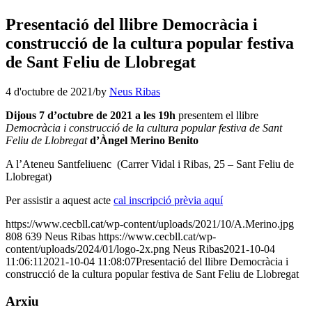
Presentació del llibre Democràcia i
construcció de la cultura popular festiva
de Sant Feliu de Llobregat
4 d'octubre de 2021
/
by
Neus Ribas
Dijous 7 d’octubre de 2021 a les 19h
presentem el llibre
Democràcia i construcció de la cultura popular festiva de Sant
Feliu de Llobregat
d’Àngel Merino Benito
A l’Ateneu Santfeliuenc (Carrer Vidal i Ribas, 25 – Sant Feliu de
Llobregat)
Per assistir a aquest acte
cal inscripció prèvia aquí
https://www.cecbll.cat/wp-content/uploads/2021/10/A.Merino.jpg
808
639
Neus Ribas
https://www.cecbll.cat/wp-
content/uploads/2024/01/logo-2x.png
Neus Ribas
2021-10-04
11:06:11
2021-10-04 11:08:07
Presentació del llibre Democràcia i
construcció de la cultura popular festiva de Sant Feliu de Llobregat
Arxiu