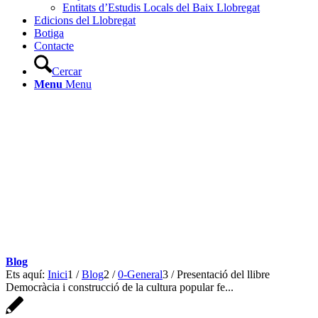
Entitats d’Estudis Locals del Baix Llobregat
Edicions del Llobregat
Botiga
Contacte
Cercar
Menu
Menu
Blog
Ets aquí:
Inici
1
/
Blog
2
/
0-General
3
/
Presentació del llibre
Democràcia i construcció de la cultura popular fe...