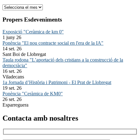
Arxiu
Propers Esdeveniments
Exposició "Ceràmica de km 0"
1 juny 26
Ponència "El nou contracte social en l'era de la IA"
14 set. 26
Sant Boi de Llobregat
Taula rodona "L’aportació dels cristians a la construcció de la
democràcia"
16 set. 26
Viladecans
1a Jornada d’Història i Patrimoni - El Prat de Llobregat
19 set. 26
Ponència "Ceràmica de KM0"
26 set. 26
Esparreguera
Contacta amb nosaltres