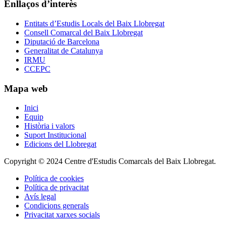
Enllaços d’interès
Entitats d’Estudis Locals del Baix Llobregat
Consell Comarcal del Baix Llobregat
Diputació de Barcelona
Generalitat de Catalunya
IRMU
CCEPC
Mapa web
Inici
Equip
Història i valors
Suport Institucional
Edicions del Llobregat
Copyright © 2024 Centre d'Estudis Comarcals del Baix Llobregat.
Política de cookies
Política de privacitat
Avís legal
Condicions generals
Privacitat xarxes socials