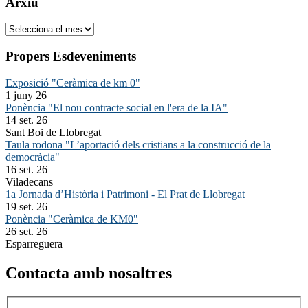
Arxiu
Arxiu
Propers Esdeveniments
Exposició "Ceràmica de km 0"
1 juny 26
Ponència "El nou contracte social en l'era de la IA"
14 set. 26
Sant Boi de Llobregat
Taula rodona "L’aportació dels cristians a la construcció de la
democràcia"
16 set. 26
Viladecans
1a Jornada d’Història i Patrimoni - El Prat de Llobregat
19 set. 26
Ponència "Ceràmica de KM0"
26 set. 26
Esparreguera
Contacta amb nosaltres