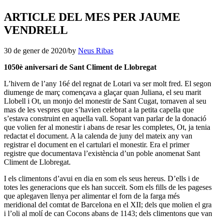
ARTICLE DEL MES PER JAUME
VENDRELL
30 de gener de 2020
/
by
Neus Ribas
1050è aniversari de Sant Climent de Llobregat
L’hivern de l’any 16é del regnat de Lotari va ser molt fred. El segon
diumenge de març començava a glaçar quan Juliana, el seu marit
Llobell i Ot, un monjo del monestir de Sant Cugat, tornaven al seu
mas de les vespres que s’havien celebrat a la petita capella que
s’estava construint en aquella vall. Sopant van parlar de la donació
que volien fer al monestir i abans de resar les completes, Ot, ja tenia
redactat el document. A la calenda de juny del mateix any van
registrar el document en el cartulari el monestir. Era el primer
registre que documentava l’existència d’un poble anomenat Sant
Climent de Llobregat.
I els climentons d’avui en dia en som els seus hereus. D’ells i de
totes les generacions que els han succeït. Som els fills de les pageses
que aplegaven llenya per alimentar el forn de la farga més
meridional del comtat de Barcelona en el XII; dels que molien el gra
i l’oli al molí de can Cocons abans de 1143; dels climentons que van