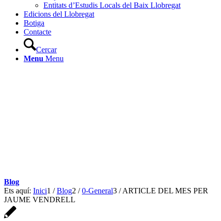
Entitats d’Estudis Locals del Baix Llobregat
Edicions del Llobregat
Botiga
Contacte
Cercar
Menu
Menu
Blog
Ets aquí:
Inici
1
/
Blog
2
/
0-General
3
/
ARTICLE DEL MES PER
JAUME VENDRELL