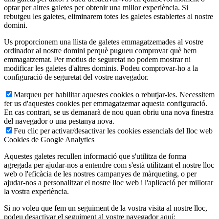
optar per altres galetes per obtenir una millor experiència. Si
rebutgeu les galetes, eliminarem totes les galetes establertes al nostre
domini.
Us proporcionem una llista de galetes emmagatzemades al vostre
ordinador al nostre domini perquè pugueu comprovar què hem
emmagatzemat. Per motius de seguretat no podem mostrar ni
modificar les galetes d'altres dominis. Podeu comprovar-ho a la
configuració de seguretat del vostre navegador.
Marqueu per habilitar aquestes cookies o rebutjar-les. Necessitem
fer us d'aquestes cookies per emmagatzemar aquesta configuració.
En cas contrari, se us demanarà de nou quan obriu una nova finestra
del navegador o una pestanya nova.
Feu clic per activar/desactivar les cookies essencials del lloc web
Cookies de Google Analytics
Aquestes galetes recullen informació que s'utilitza de forma
agregada per ajudar-nos a entendre com s'està utilitzant el nostre lloc
web o l'eficàcia de les nostres campanyes de màrqueting, o per
ajudar-nos a personalitzar el nostre lloc web i l'aplicació per millorar
la vostra experiència.
Si no voleu que fem un seguiment de la vostra visita al nostre lloc,
podeu desactivar el seguiment al vostre navegador aquí: