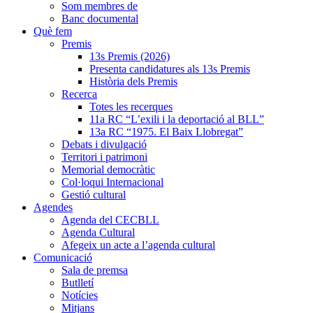
Som membres de
Banc documental
Què fem
Premis
13s Premis (2026)
Presenta candidatures als 13s Premis
Història dels Premis
Recerca
Totes les recerques
11a RC “L’exili i la deportació al BLL”
13a RC “1975. El Baix Llobregat”
Debats i divulgació
Territori i patrimoni
Memorial democràtic
Col·loqui Internacional
Gestió cultural
Agendes
Agenda del CECBLL
Agenda Cultural
Afegeix un acte a l’agenda cultural
Comunicació
Sala de premsa
Butlletí
Notícies
Mitjans