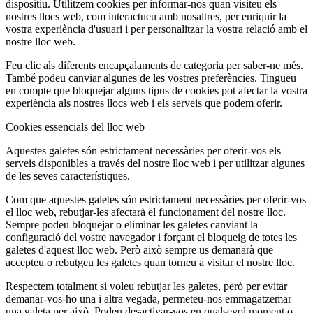
dispositiu. Utilitzem cookies per informar-nos quan visiteu els
nostres llocs web, com interactueu amb nosaltres, per enriquir la
vostra experiència d'usuari i per personalitzar la vostra relació amb el
nostre lloc web.
Feu clic als diferents encapçalaments de categoria per saber-ne més.
També podeu canviar algunes de les vostres preferències. Tingueu
en compte que bloquejar alguns tipus de cookies pot afectar la vostra
experiència als nostres llocs web i els serveis que podem oferir.
Cookies essencials del lloc web
Aquestes galetes són estrictament necessàries per oferir-vos els
serveis disponibles a través del nostre lloc web i per utilitzar algunes
de les seves característiques.
Com que aquestes galetes són estrictament necessàries per oferir-vos
el lloc web, rebutjar-les afectarà el funcionament del nostre lloc.
Sempre podeu bloquejar o eliminar les galetes canviant la
configuració del vostre navegador i forçant el bloqueig de totes les
galetes d'aquest lloc web. Però això sempre us demanarà que
accepteu o rebutgeu les galetes quan torneu a visitar el nostre lloc.
Respectem totalment si voleu rebutjar les galetes, però per evitar
demanar-vos-ho una i altra vegada, permeteu-nos emmagatzemar
una galeta per això. Podeu desactivar-vos en qualsevol moment o