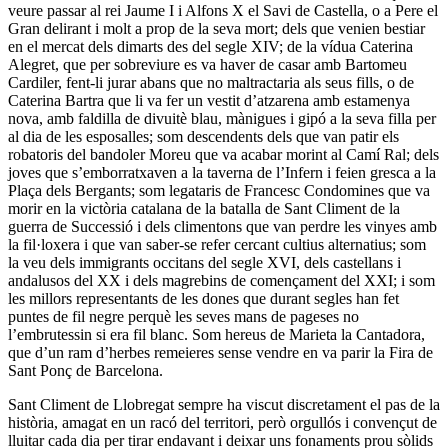
veure passar al rei Jaume I i Alfons X el Savi de Castella, o a Pere el
Gran delirant i molt a prop de la seva mort; dels que venien bestiar
en el mercat dels dimarts des del segle XIV; de la vídua Caterina
Alegret, que per sobreviure es va haver de casar amb Bartomeu
Cardiler, fent-li jurar abans que no maltractaria als seus fills, o de
Caterina Bartra que li va fer un vestit d’atzarena amb estamenya
nova, amb faldilla de divuitè blau, mànigues i gipó a la seva filla per
al dia de les esposalles; som descendents dels que van patir els
robatoris del bandoler Moreu que va acabar morint al Camí Ral; dels
joves que s’emborratxaven a la taverna de l’Infern i feien gresca a la
Plaça dels Bergants; som legataris de Francesc Condomines que va
morir en la victòria catalana de la batalla de Sant Climent de la
guerra de Successió i dels climentons que van perdre les vinyes amb
la fil·loxera i que van saber-se refer cercant cultius alternatius; som
la veu dels immigrants occitans del segle XVI, dels castellans i
andalusos del XX i dels magrebins de començament del XXI; i som
les millors representants de les dones que durant segles han fet
puntes de fil negre perquè les seves mans de pageses no
l’embrutessin si era fil blanc. Som hereus de Marieta la Cantadora,
que d’un ram d’herbes remeieres sense vendre en va parir la Fira de
Sant Ponç de Barcelona.
Sant Climent de Llobregat sempre ha viscut discretament el pas de la
història, amagat en un racó del territori, però orgullós i convençut de
lluitar cada dia per tirar endavant i deixar uns fonaments prou sòlids