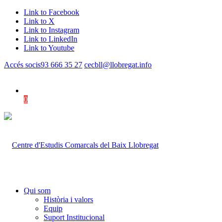
Link to Facebook
Link to X
Link to Instagram
Link to LinkedIn
Link to Youtube
Accés socis
93 666 35 27
cecbll@llobregat.info
0
Shopping Cart
Qui som
Història i valors
Equip
Suport Institucional