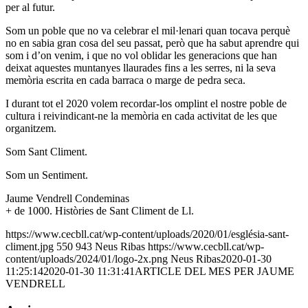
per al futur.
Som un poble que no va celebrar el mil·lenari quan tocava perquè
no en sabia gran cosa del seu passat, però que ha sabut aprendre qui
som i d’on venim, i que no vol oblidar les generacions que han
deixat aquestes muntanyes llaurades fins a les serres, ni la seva
memòria escrita en cada barraca o marge de pedra seca.
I durant tot el 2020 volem recordar-los omplint el nostre poble de
cultura i reivindicant-ne la memòria en cada activitat de les que
organitzem.
Som Sant Climent.
Som un Sentiment.
Jaume Vendrell Condeminas
+ de 1000. Històries de Sant Climent de Ll.
https://www.cecbll.cat/wp-content/uploads/2020/01/església-sant-
climent.jpg
550
943
Neus Ribas
https://www.cecbll.cat/wp-
content/uploads/2024/01/logo-2x.png
Neus Ribas
2020-01-30
11:25:14
2020-01-30 11:31:41
ARTICLE DEL MES PER JAUME
VENDRELL