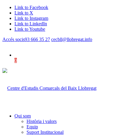
Link to Facebook
Link to X
Link to Instagram
Link to LinkedIn
Link to Youtube
Accés socis
93 666 35 27
cecbll@llobregat.info
0
Shopping Cart
Qui som
Història i valors
Equip
Suport Institucional