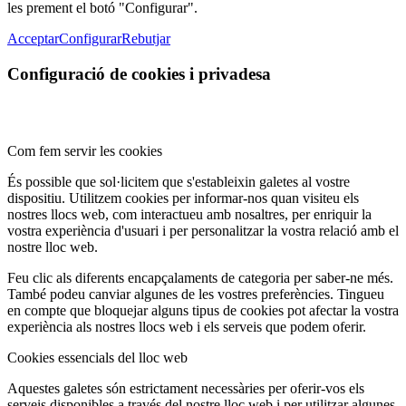
les prement el botó "Configurar".
Acceptar
Configurar
Rebutjar
Configuració de cookies i privadesa
Com fem servir les cookies
És possible que sol·licitem que s'estableixin galetes al vostre
dispositiu. Utilitzem cookies per informar-nos quan visiteu els
nostres llocs web, com interactueu amb nosaltres, per enriquir la
vostra experiència d'usuari i per personalitzar la vostra relació amb el
nostre lloc web.
Feu clic als diferents encapçalaments de categoria per saber-ne més.
També podeu canviar algunes de les vostres preferències. Tingueu
en compte que bloquejar alguns tipus de cookies pot afectar la vostra
experiència als nostres llocs web i els serveis que podem oferir.
Cookies essencials del lloc web
Aquestes galetes són estrictament necessàries per oferir-vos els
serveis disponibles a través del nostre lloc web i per utilitzar algunes