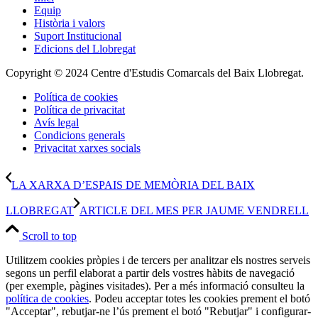
Equip
Història i valors
Suport Institucional
Edicions del Llobregat
Copyright © 2024 Centre d'Estudis Comarcals del Baix Llobregat.
Política de cookies
Política de privacitat
Avís legal
Condicions generals
Privacitat xarxes socials
LA XARXA D’ESPAIS DE MEMÒRIA DEL BAIX
LLOBREGAT
ARTICLE DEL MES PER JAUME VENDRELL
Scroll to top
Utilitzem cookies pròpies i de tercers per analitzar els nostres serveis
segons un perfil elaborat a partir dels vostres hàbits de navegació
(per exemple, pàgines visitades). Per a més informació consulteu la
política de cookies
. Podeu acceptar totes les cookies prement el botó
"Acceptar", rebutjar-ne l’ús prement el botó "Rebutjar" i configurar-