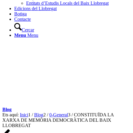
Entitats d’Estudis Locals del Baix Llobregat
Edicions del Llobregat
Botiga
Contacte
Cercar
Menu
Menu
Blog
Ets aquí:
Inici
1
/
Blog
2
/
0-General
3
/
CONSTITUÏDA LA
XARXA DE MEMÒRIA DEMOCRÀTICA DEL BAIX
LLOBREGAT