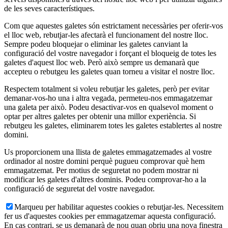
de les seves característiques.
Com que aquestes galetes són estrictament necessàries per oferir-vos
el lloc web, rebutjar-les afectarà el funcionament del nostre lloc.
Sempre podeu bloquejar o eliminar les galetes canviant la
configuració del vostre navegador i forçant el bloqueig de totes les
galetes d'aquest lloc web. Però això sempre us demanarà que
accepteu o rebutgeu les galetes quan torneu a visitar el nostre lloc.
Respectem totalment si voleu rebutjar les galetes, però per evitar
demanar-vos-ho una i altra vegada, permeteu-nos emmagatzemar
una galeta per això. Podeu desactivar-vos en qualsevol moment o
optar per altres galetes per obtenir una millor experiència. Si
rebutgeu les galetes, eliminarem totes les galetes establertes al nostre
domini.
Us proporcionem una llista de galetes emmagatzemades al vostre
ordinador al nostre domini perquè pugueu comprovar què hem
emmagatzemat. Per motius de seguretat no podem mostrar ni
modificar les galetes d'altres dominis. Podeu comprovar-ho a la
configuració de seguretat del vostre navegador.
Marqueu per habilitar aquestes cookies o rebutjar-les. Necessitem
fer us d'aquestes cookies per emmagatzemar aquesta configuració.
En cas contrari, se us demanarà de nou quan obriu una nova finestra