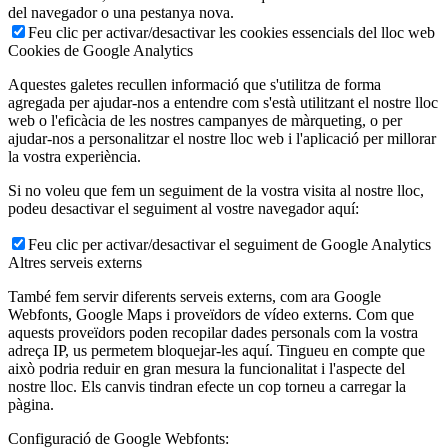
del navegador o una pestanya nova.
Feu clic per activar/desactivar les cookies essencials del lloc web
Cookies de Google Analytics
Aquestes galetes recullen informació que s'utilitza de forma
agregada per ajudar-nos a entendre com s'està utilitzant el nostre lloc
web o l'eficàcia de les nostres campanyes de màrqueting, o per
ajudar-nos a personalitzar el nostre lloc web i l'aplicació per millorar
la vostra experiència.
Si no voleu que fem un seguiment de la vostra visita al nostre lloc,
podeu desactivar el seguiment al vostre navegador aquí:
Feu clic per activar/desactivar el seguiment de Google Analytics
Altres serveis externs
També fem servir diferents serveis externs, com ara Google
Webfonts, Google Maps i proveïdors de vídeo externs. Com que
aquests proveïdors poden recopilar dades personals com la vostra
adreça IP, us permetem bloquejar-les aquí. Tingueu en compte que
això podria reduir en gran mesura la funcionalitat i l'aspecte del
nostre lloc. Els canvis tindran efecte un cop torneu a carregar la
pàgina.
Configuració de Google Webfonts: