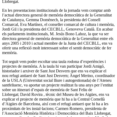
Llobregat.
En les presentacions institucionals de la jornada vem comptar amb
l’actual directora general de memòria democràtica de la Generalitat
de Catalunya, Gemma Domènech, la presidenta del Consell
Comarcal, Eva Martínez, el conseller comarcal de cultura i memòria,
Jordi Gil i la presidenta del CECBLL, Genoveva Català. En acabar
els parlaments institucionals, M. Jesús Bono Lahoz, la que va ser
directora general de memòria democràtica de la Generalitat entre els
anys 2005 i 2010 i actual membre de la Junta del CECBLL, ens va
oferir una reflexió molt interessant sobre el sentit democràtic de fer
memòria.
Tot seguit vem poder escoltar una taula rodona d’experiències i
projectes de memòria. A la taula hi van participar Jordi Amigó,
historiador i arxiver de Sant Just Desvern que ens va explicar el
nou refugi antiaeri de Sant Just Desvern; Àngel Merino, coordinador
de la USLA (Universitat social lliure i autogestionada) de l’Ateneu
santfeliuenc, va aportar un projecte realitzat fa una anys per l’entitat
sobre un itinerari d’espais de memòria de Sant Feliu de
Llobregat; David Rovira , tècnic del Museu de les Aigües, ens va
explicar el projecte de memòria que hi ha a la Central Cornellà
d’Aigües de Barcelona, així com el refugi antiaeri que hi ha a les
proximitats de les instal·lacions; Carmen Romero, presidenta de
l’Associació Memòria Històrica i Democràtica del Baix Llobregat,