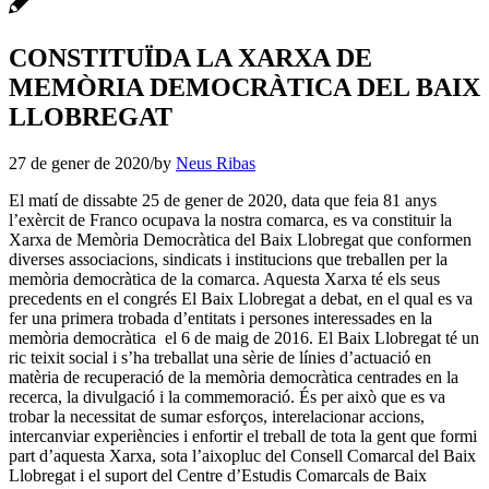
CONSTITUÏDA LA XARXA DE
MEMÒRIA DEMOCRÀTICA DEL BAIX
LLOBREGAT
27 de gener de 2020
/
by
Neus Ribas
El matí de dissabte 25 de gener de 2020, data que feia 81 anys
l’exèrcit de Franco ocupava la nostra comarca, es va constituir la
Xarxa de Memòria Democràtica del Baix Llobregat que conformen
diverses associacions, sindicats i institucions que treballen per la
memòria democràtica de la comarca. Aquesta Xarxa té els seus
precedents en el congrés El Baix Llobregat a debat, en el qual es va
fer una primera trobada d’entitats i persones interessades en la
memòria democràtica el 6 de maig de 2016. El Baix Llobregat té un
ric teixit social i s’ha treballat una sèrie de línies d’actuació en
matèria de recuperació de la memòria democràtica centrades en la
recerca, la divulgació i la commemoració. És per això que es va
trobar la necessitat de sumar esforços, interelacionar accions,
intercanviar experiències i enfortir el treball de tota la gent que formi
part d’aquesta Xarxa, sota l’aixopluc del Consell Comarcal del Baix
Llobregat i el suport del Centre d’Estudis Comarcals de Baix