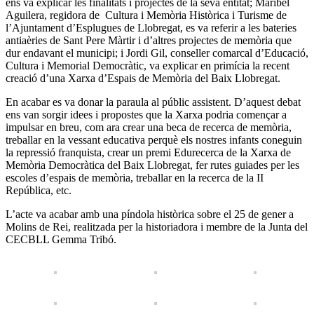
ens va explicar les finalitats i projectes de la seva entitat; Maribel
Aguilera, regidora de Cultura i Memòria Històrica i Turisme de
l’Ajuntament d’Esplugues de Llobregat, es va referir a les bateries
antiaèries de Sant Pere Màrtir i d’altres projectes de memòria que
dur endavant el municipi; i Jordi Gil, conseller comarcal d’Educació,
Cultura i Memorial Democràtic, va explicar en primícia la recent
creació d’una Xarxa d’Espais de Memòria del Baix Llobregat.
En acabar es va donar la paraula al públic assistent. D’aquest debat
ens van sorgir idees i propostes que la Xarxa podria començar a
impulsar en breu, com ara crear una beca de recerca de memòria,
treballar en la vessant educativa perquè els nostres infants coneguin
la repressió franquista, crear un premi Edurecerca de la Xarxa de
Memòria Democràtica del Baix Llobregat, fer rutes guiades per les
escoles d’espais de memòria, treballar en la recerca de la II
República, etc.
L’acte va acabar amb una píndola històrica sobre el 25 de gener a
Molins de Rei, realitzada per la historiadora i membre de la Junta del
CECBLL Gemma Tribó.