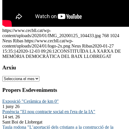
https://www.cecbll.cat/wp-
content/uploads/2020/01/IMG_20200125_104433.jpg
768
1024
Neus Ribas
https://www.cecbll.cat/wp-
content/uploads/2024/01/logo-2x.png
Neus Ribas
2020-01-27
15:35:14
2020-12-03 09:26:12
CONSTITUÏDA LA XARXA DE
MEMÒRIA DEMOCRÀTICA DEL BAIX LLOBREGAT
Arxiu
Arxiu
Propers Esdeveniments
Exposició "Ceràmica de km 0"
1 juny 26
Ponència "El nou contracte social en l'era de la IA"
14 set. 26
Sant Boi de Llobregat
Taula rodona "L’aportació dels cristians a la construcció de la