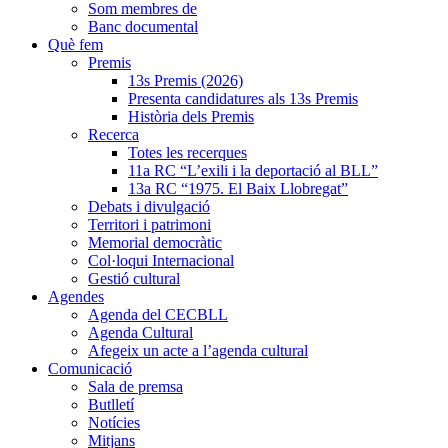
Som membres de
Banc documental
Què fem
Premis
13s Premis (2026)
Presenta candidatures als 13s Premis
Història dels Premis
Recerca
Totes les recerques
11a RC “L’exili i la deportació al BLL”
13a RC “1975. El Baix Llobregat”
Debats i divulgació
Territori i patrimoni
Memorial democràtic
Col·loqui Internacional
Gestió cultural
Agendes
Agenda del CECBLL
Agenda Cultural
Afegeix un acte a l’agenda cultural
Comunicació
Sala de premsa
Butlletí
Notícies
Mitjans