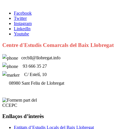
Facebook
Twitter
Instagram
LinkedIn
Youtube
Centre d'Estudis Comarcals del Baix Llobregat
cecbll@llobregat.info
93 666 35 27
C/ Estelí, 10
08980 Sant Feliu de Llobregat
Enllaços d’interès
Entitats d’Estudis Locals del Baix Llobregat