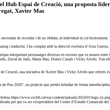
el Hub Espai de Creació, una proposta lider
regat, Xavier Mas
necessitat de recordar i de no oblidar, ni individual ni col·lectivament.
maturg i traductor. I ha comptat amb la direcció escènica d’Aixa Guerra, 
 pròpia interpretant personatges diversos en escenes que es mouen entre
ín, David de Julio, Maria Mas, Dolors Canals i Vicky Alvelo. Tots el
de Creació, una iniciativa de Xavier Mas i Vicky Alvelo que ofereix esp
e Pau 2026”, un projecte que pretén treballar de forma interdisciplinar 
Helena
https://www.cecbll.cat/wp-content/uploads/2024/01/logo-2x.pn
derada per qui va ser vicepresident del Centre d’Estudis Comarcals de