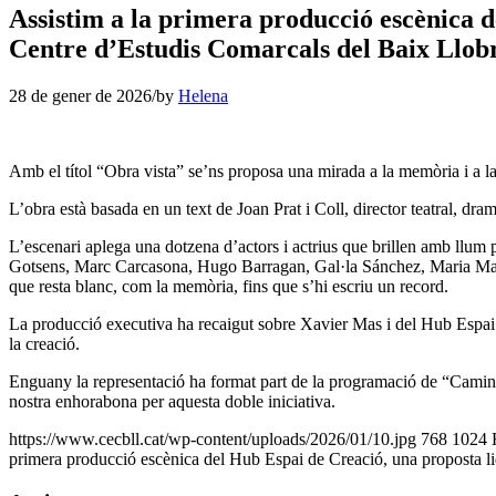
Assistim a la primera producció escènica d
Centre d’Estudis Comarcals del Baix Llob
28 de gener de 2026
/
by
Helena
Amb el títol “Obra vista” se’ns proposa una mirada a la memòria i a la 
L’obra està basada en un text de Joan Prat i Coll, director teatral, dra
L’escenari aplega una dotzena d’actors i actrius que brillen amb llum
Gotsens, Marc Carcasona, Hugo Barragan, Gal·la Sánchez, Maria Mart
que resta blanc, com la memòria, fins que s’hi escriu un record.
La producció executiva ha recaigut sobre Xavier Mas i del Hub Espai 
la creació.
Enguany la representació ha format part de la programació de “Camins d
nostra enhorabona per aquesta doble iniciativa.
https://www.cecbll.cat/wp-content/uploads/2026/01/10.jpg
768
1024
primera producció escènica del Hub Espai de Creació, una proposta li