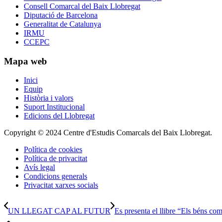
Consell Comarcal del Baix Llobregat
Diputació de Barcelona
Generalitat de Catalunya
IRMU
CCEPC
Mapa web
Inici
Equip
Història i valors
Suport Institucional
Edicions del Llobregat
Copyright © 2024 Centre d'Estudis Comarcals del Baix Llobregat.
Política de cookies
Política de privacitat
Avís legal
Condicions generals
Privacitat xarxes socials
UN LLEGAT CAP AL FUTUR
Es presenta el llibre “Els béns comu