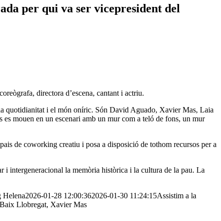
ada per qui va ser vicepresident del
coreògrafa, directora d’escena, cantant i actriu.
 la quotidianitat i el món oníric. Són David Aguado, Xavier Mas, Laia
ls es mouen en un escenari amb un mur com a teló de fons, un mur
ais de coworking creatiu i posa a disposició de tothom recursos per a
i intergeneracional la memòria històrica i la cultura de la pau. La
g
Helena
2026-01-28 12:00:36
2026-01-30 11:24:15
Assistim a la
l Baix Llobregat, Xavier Mas