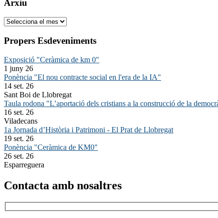
Arxiu
Arxiu
Propers Esdeveniments
Exposició "Ceràmica de km 0"
1 juny 26
Ponència "El nou contracte social en l'era de la IA"
14 set. 26
Sant Boi de Llobregat
Taula rodona "L’aportació dels cristians a la construcció de la democr
16 set. 26
Viladecans
1a Jornada d’Història i Patrimoni - El Prat de Llobregat
19 set. 26
Ponència "Ceràmica de KM0"
26 set. 26
Esparreguera
Contacta amb nosaltres