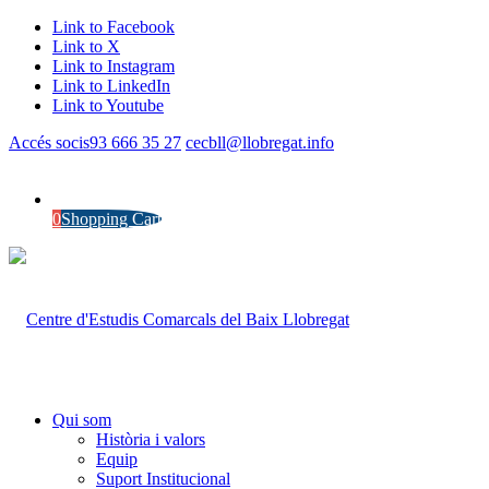
Link to Facebook
Link to X
Link to Instagram
Link to LinkedIn
Link to Youtube
Accés socis
93 666 35 27
cecbll@llobregat.info
0
Shopping Cart
Qui som
Història i valors
Equip
Suport Institucional