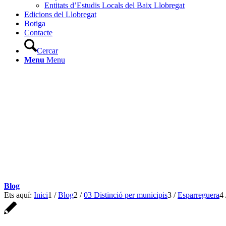
Entitats d’Estudis Locals del Baix Llobregat
Edicions del Llobregat
Botiga
Contacte
Cercar
Menu
Menu
Blog
Ets aquí:
Inici
1
/
Blog
2
/
03 Distinció per municipis
3
/
Esparreguera
4