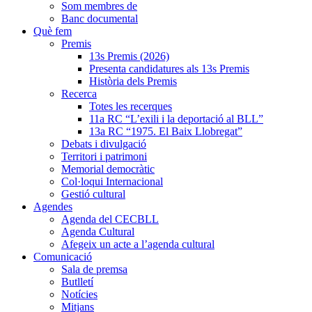
Som membres de
Banc documental
Què fem
Premis
13s Premis (2026)
Presenta candidatures als 13s Premis
Història dels Premis
Recerca
Totes les recerques
11a RC “L’exili i la deportació al BLL”
13a RC “1975. El Baix Llobregat”
Debats i divulgació
Territori i patrimoni
Memorial democràtic
Col·loqui Internacional
Gestió cultural
Agendes
Agenda del CECBLL
Agenda Cultural
Afegeix un acte a l’agenda cultural
Comunicació
Sala de premsa
Butlletí
Notícies
Mitjans