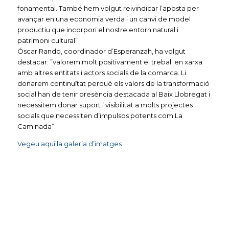
fonamental. També hem volgut reivindicar l’aposta per
avançar en una economia verda i un canvi de model
productiu que incorpori el nostre entorn natural i
patrimoni cultural”
Óscar Rando, coordinador d’Esperanzah, ha volgut
destacar: ”valorem molt positivament el treball en xarxa
amb altres entitats i actors socials de la comarca. Li
donarem continuïtat perquè els valors de la transformació
social han de tenir presència destacada al Baix Llobregat i
necessitem donar suport i visibilitat a molts projectes
socials que necessiten d’impulsos potents com La
Caminada”.
Vegeu aquí la galeria d’imatges