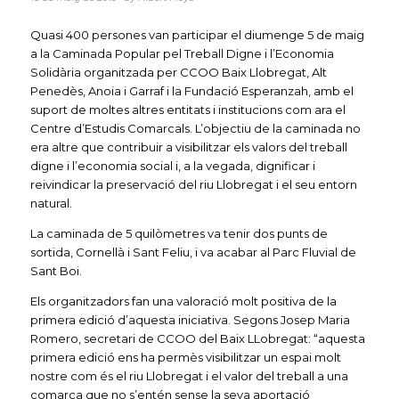
Quasi 400 persones van participar el diumenge 5 de maig
a la Caminada Popular pel Treball Digne i l’Economia
Solidària organitzada per CCOO Baix Llobregat, Alt
Penedès, Anoia i Garraf i la Fundació Esperanzah, amb el
suport de moltes altres entitats i institucions com ara el
Centre d’Estudis Comarcals. L’objectiu de la caminada no
era altre que contribuir a visibilitzar els valors del treball
digne i l’economia social i, a la vegada, dignificar i
reivindicar la preservació del riu Llobregat i el seu entorn
natural.
La caminada de 5 quilòmetres va tenir dos punts de
sortida, Cornellà i Sant Feliu, i va acabar al Parc Fluvial de
Sant Boi.
Els organitzadors fan una valoració molt positiva de la
primera edició d’aquesta iniciativa. Segons Josep Maria
Romero, secretari de CCOO del Baix LLobregat: “aquesta
primera edició ens ha permès visibilitzar un espai molt
nostre com és el riu Llobregat i el valor del treball a una
comarca que no s’entén sense la seva aportació