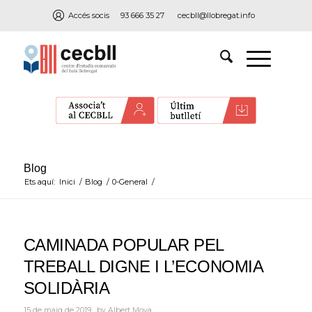
Accés socis
93 666 35 27
cecbll@llobregat.info
Blog
Ets aquí:
Inici
/
Blog
/
0-General
/
CAMINADA POPULAR PEL
TREBALL DIGNE I L’ECONOMIA
SOLIDÀRIA
15 de maig de 2019
by
Albert Moya