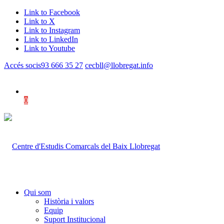
Link to Facebook
Link to X
Link to Instagram
Link to LinkedIn
Link to Youtube
Accés socis
93 666 35 27
cecbll@llobregat.info
0
Shopping Cart
Qui som
Història i valors
Equip
Suport Institucional