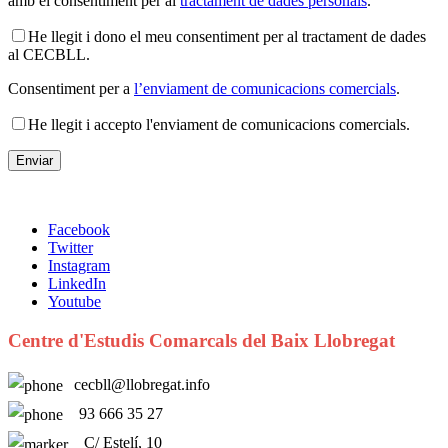
amb el consentiment per al
tractament de dades personals
.
He llegit i dono el meu consentiment per al tractament de dades
al CECBLL.
Consentiment per a
l’enviament de comunicacions comercials
.
He llegit i accepto l'enviament de comunicacions comercials.
Facebook
Twitter
Instagram
LinkedIn
Youtube
Centre d'Estudis Comarcals del Baix Llobregat
cecbll@llobregat.info
93 666 35 27
C/ Estelí, 10