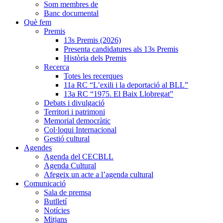
Som membres de
Banc documental
Què fem
Premis
13s Premis (2026)
Presenta candidatures als 13s Premis
Història dels Premis
Recerca
Totes les recerques
11a RC “L’exili i la deportació al BLL”
13a RC “1975. El Baix Llobregat”
Debats i divulgació
Territori i patrimoni
Memorial democràtic
Col·loqui Internacional
Gestió cultural
Agendes
Agenda del CECBLL
Agenda Cultural
Afegeix un acte a l’agenda cultural
Comunicació
Sala de premsa
Butlletí
Notícies
Mitjans