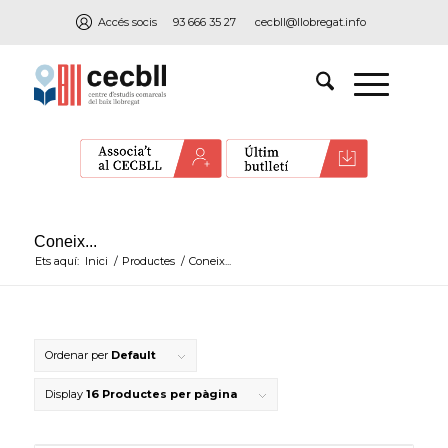
Accés socis
93 666 35 27
cecbll@llobregat.info
Coneix...
Ets aquí:
Inici
/
Productes
/
Coneix...
Ordenar per
Default
Display
16 Productes per pàgina