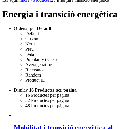
Ets aquí:
Inici
1
/
Productes
2
/
Energia i transició energètica
Energia i transició energètica
Ordenar per
Default
Default
Custom
Nom
Preu
Data
Popularity (sales)
Average rating
Relevance
Random
Product ID
Display
16 Productes per pàgina
16 Productes per pàgina
32 Productes per pàgina
48 Productes per pàgina
Mobilitat i transició energètica al