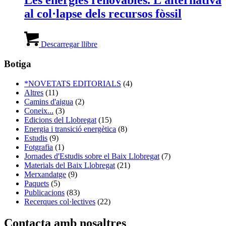
Les energies renovables. L’alternativa
al col·lapse dels recursos fòssil
Descarregar llibre
Botiga
*NOVETATS EDITORIALS
(4)
Altres
(11)
Camins d'aigua
(2)
Coneix...
(3)
Edicions del Llobregat
(15)
Energia i transició energètica
(8)
Estudis
(9)
Fotgrafia
(1)
Jornades d'Estudis sobre el Baix Llobregat
(7)
Materials del Baix Llobregat
(21)
Merxandatge
(9)
Paquets
(5)
Publicacions
(83)
Recerques col·lectives
(22)
Contacta amb nosaltres