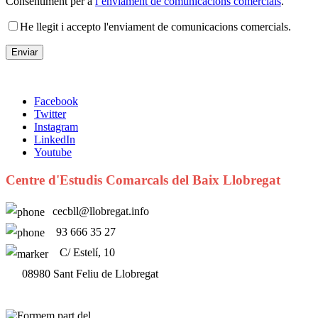
Consentiment per a
l’enviament de comunicacions comercials
.
He llegit i accepto l'enviament de comunicacions comercials.
Facebook
Twitter
Instagram
LinkedIn
Youtube
Centre d'Estudis Comarcals del Baix Llobregat
cecbll@llobregat.info
93 666 35 27
C/ Estelí, 10
08980 Sant Feliu de Llobregat