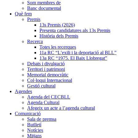
Som membres de
Banc documental
Què fem
Premis
13s Premis (2026)
Presenta candidatures als 13s Premis
Història dels Premis
Recerca
Totes les recerques
11a RC “L’exili i la deportació al BLL”
13a RC “1975. El Baix Llobregat”
Debats i divulgació
Territori i patrimoni
Memorial democràtic
Col·loqui Internacional
Gestió cultural
Agendes
Agenda del CECBLL
Agenda Cultural
Afegeix un acte a l’agenda cultural
Comunicació
Sala de premsa
Butlletí
Notícies
Mitjans