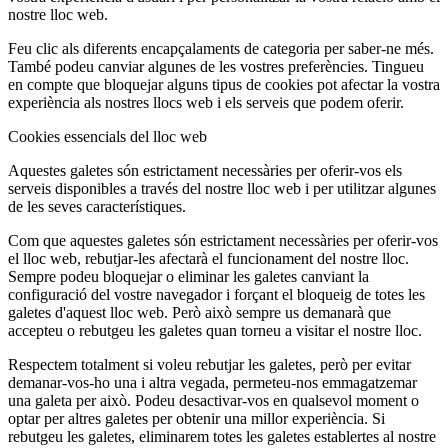
nostre lloc web.
Feu clic als diferents encapçalaments de categoria per saber-ne més.
També podeu canviar algunes de les vostres preferències. Tingueu
en compte que bloquejar alguns tipus de cookies pot afectar la vostra
experiència als nostres llocs web i els serveis que podem oferir.
Cookies essencials del lloc web
Aquestes galetes són estrictament necessàries per oferir-vos els
serveis disponibles a través del nostre lloc web i per utilitzar algunes
de les seves característiques.
Com que aquestes galetes són estrictament necessàries per oferir-vos
el lloc web, rebutjar-les afectarà el funcionament del nostre lloc.
Sempre podeu bloquejar o eliminar les galetes canviant la
configuració del vostre navegador i forçant el bloqueig de totes les
galetes d'aquest lloc web. Però això sempre us demanarà que
accepteu o rebutgeu les galetes quan torneu a visitar el nostre lloc.
Respectem totalment si voleu rebutjar les galetes, però per evitar
demanar-vos-ho una i altra vegada, permeteu-nos emmagatzemar
una galeta per això. Podeu desactivar-vos en qualsevol moment o
optar per altres galetes per obtenir una millor experiència. Si
rebutgeu les galetes, eliminarem totes les galetes establertes al nostre