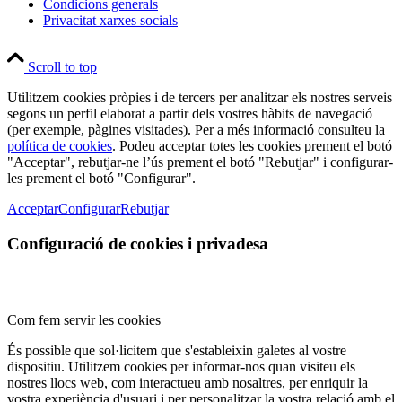
Condicions generals
Privacitat xarxes socials
Scroll to top
Utilitzem cookies pròpies i de tercers per analitzar els nostres serveis
segons un perfil elaborat a partir dels vostres hàbits de navegació
(per exemple, pàgines visitades). Per a més informació consulteu la
política de cookies
. Podeu acceptar totes les cookies prement el botó
"Acceptar", rebutjar-ne l’ús prement el botó "Rebutjar" i configurar-
les prement el botó "Configurar".
Acceptar
Configurar
Rebutjar
Configuració de cookies i privadesa
Com fem servir les cookies
És possible que sol·licitem que s'estableixin galetes al vostre
dispositiu. Utilitzem cookies per informar-nos quan visiteu els
nostres llocs web, com interactueu amb nosaltres, per enriquir la
vostra experiència d'usuari i per personalitzar la vostra relació amb el