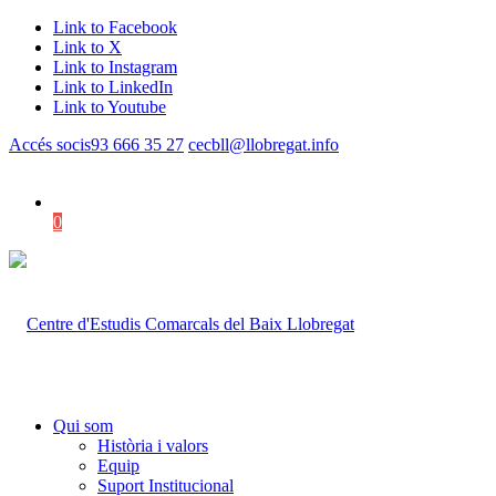
Link to Facebook
Link to X
Link to Instagram
Link to LinkedIn
Link to Youtube
Accés socis
93 666 35 27
cecbll@llobregat.info
0
Shopping Cart
Qui som
Història i valors
Equip
Suport Institucional