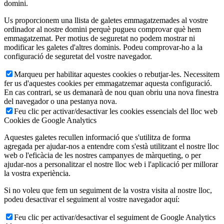
domini.
Us proporcionem una llista de galetes emmagatzemades al vostre
ordinador al nostre domini perquè pugueu comprovar què hem
emmagatzemat. Per motius de seguretat no podem mostrar ni
modificar les galetes d'altres dominis. Podeu comprovar-ho a la
configuració de seguretat del vostre navegador.
Marqueu per habilitar aquestes cookies o rebutjar-les. Necessitem
fer us d'aquestes cookies per emmagatzemar aquesta configuració.
En cas contrari, se us demanarà de nou quan obriu una nova finestra
del navegador o una pestanya nova.
Feu clic per activar/desactivar les cookies essencials del lloc web
Cookies de Google Analytics
Aquestes galetes recullen informació que s'utilitza de forma
agregada per ajudar-nos a entendre com s'està utilitzant el nostre lloc
web o l'eficàcia de les nostres campanyes de màrqueting, o per
ajudar-nos a personalitzar el nostre lloc web i l'aplicació per millorar
la vostra experiència.
Si no voleu que fem un seguiment de la vostra visita al nostre lloc,
podeu desactivar el seguiment al vostre navegador aquí:
Feu clic per activar/desactivar el seguiment de Google Analytics