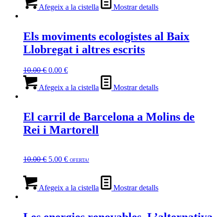
Afegeix a la cistella
Mostrar detalls
Els moviments ecologistes al Baix
Llobregat i altres escrits
El
El
10.00
€
0.00
€
preu
preu
original
actual
Afegeix a la cistella
Mostrar detalls
era:
és:
10.00 €.
0.00 €.
El carril de Barcelona a Molins de
Rei i Martorell
El
El
preu
preu
10.00
€
5.00
€
OFERTA!
original
actual
era:
és:
10.00 €.
5.00 €.
Afegeix a la cistella
Mostrar detalls