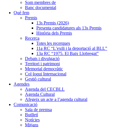
Som membres de
Banc documental
Què fem
Premis
13s Premis (2026)
Presenta candidatures als 13s Premis
Història dels Premis
Recerca
Totes les recerques
11a RC “L’exili i la deportació al BLL”
13a RC “1975. El Baix Llobregat”
Debats i divulgació
Territori i patrimoni
Memorial democràtic
Col·loqui Internacional
Gestió cultural
Agendes
Agenda del CECBLL
Agenda Cultural
Afegeix un acte a l’agenda cultural
Comunicació
Sala de premsa
Butlletí
Notícies
Mitjans