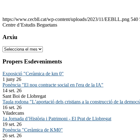
https://www.cecbll.cat/wp-content/uploads/2023/11/EEBLL.png
540
Centre d’Estudis Beguetans
Arxiu
Arxiu
Propers Esdeveniments
Exposició "Ceràmica de km 0"
1 juny 26
Ponència "El nou contracte social en l'era de la IA"
14 set. 26
Sant Boi de Llobregat
Taula rodona "L’aportació dels cristians a la construcció de la democr
16 set. 26
Viladecans
1a Jornada d’Història i Patrimoni - El Prat de Llobregat
19 set. 26
Ponència "Ceràmica de KM0"
26 set. 26