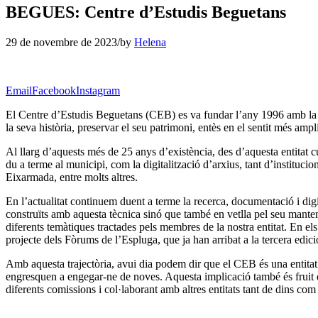
BEGUES: Centre d’Estudis Beguetans
29 de novembre de 2023
/
by
Helena
Email
Facebook
Instagram
El Centre d’Estudis Beguetans (CEB) es va fundar l’any 1996 amb la vol
la seva història, preservar el seu patrimoni, entès en el sentit més ampl
Al llarg d’aquests més de 25 anys d’existència, des d’aquesta entitat 
du a terme al municipi, com la digitalització d’arxius, tant d’instituci
Eixarmada, entre molts altres.
En l’actualitat continuem duent a terme la recerca, documentació i dig
construïts amb aquesta tècnica sinó que també en vetlla pel seu manten
diferents temàtiques tractades pels membres de la nostra entitat. En el
projecte dels Fòrums de l’Espluga, que ja han arribat a la tercera edici
Amb aquesta trajectòria, avui dia podem dir que el CEB és una entitat
engresquen a engegar-ne de noves. Aquesta implicació també és fruit de 
diferents comissions i col·laborant amb altres entitats tant de dins com