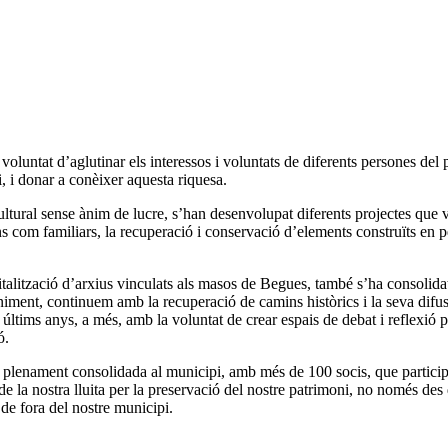
untat d’aglutinar els interessos i voluntats de diferents persones del 
i, i donar a conèixer aquesta riquesa.
cultural sense ànim de lucre, s’han desenvolupat diferents projectes que
ons com familiars, la recuperació i conservació d’elements construïts en p
italització d’arxius vinculats als masos de Begues, també s’ha consolid
iment, continuem amb la recuperació de camins històrics i la seva difus
s últims anys, a més, amb la voluntat de crear espais de debat i reflexi
ó.
 plenament consolidada al municipi, amb més de 100 socis, que participe
la nostra lluita per la preservació del nostre patrimoni, no només des de 
 de fora del nostre municipi.