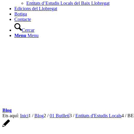
Entitats d’Estudis Locals del Baix Llobregat
Edicions del Llobregat
Botiga
Contacte
Cercar
Menu
Menu
Blog
Ets aquí:
Inici
1
/
Blog
2
/
01 Butlletí
3
/
Entitats d'Estudis Locals
4
/
BEG