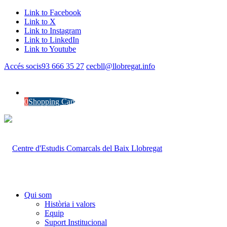
Link to Facebook
Link to X
Link to Instagram
Link to LinkedIn
Link to Youtube
Accés socis
93 666 35 27
cecbll@llobregat.info
0
Shopping Cart
Qui som
Història i valors
Equip
Suport Institucional