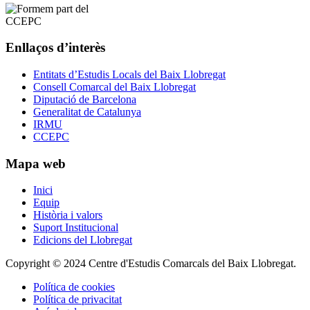
Enllaços d’interès
Entitats d’Estudis Locals del Baix Llobregat
Consell Comarcal del Baix Llobregat
Diputació de Barcelona
Generalitat de Catalunya
IRMU
CCEPC
Mapa web
Inici
Equip
Història i valors
Suport Institucional
Edicions del Llobregat
Copyright © 2024 Centre d'Estudis Comarcals del Baix Llobregat.
Política de cookies
Política de privacitat