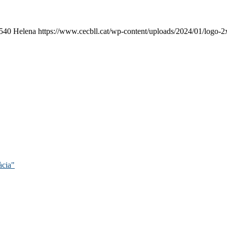
540
Helena
https://www.cecbll.cat/wp-content/uploads/2024/01/logo-2
àcia"